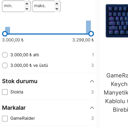
min.
maks.
3.000,00 ₺
3.299,00 ₺
3.000,00 ₺ altı
1
3.000,00 ₺ ve üstü
3
GameRai
Stok durumu
Keych
Stokta
3
Manyetik
Kablolu 
Markalar
Bireb
GameRaider
3