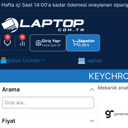
İçeriğe
Hafta içi Saat 14:00'a kadar ödemesi onaylanan sipariş
atla
0
0
Giriş Yap
Sepetim
▾
veya üye ol
0,00
₺
Bütün Ürünler
Laptop
KEYCHRO
Mekanik anah
Arama
Fiyat