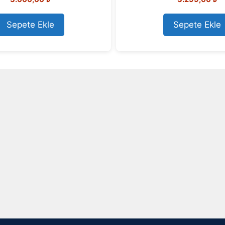
out of 5
o
u
t
o
Sepete Ekle
Sepete Ekle
f
5