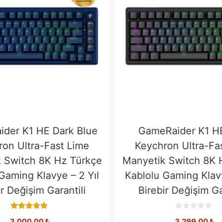
der K1 HE Dark Blue
GameRaider K1 H
ron Ultra-Fast Lime
Keychron Ultra-Fa
 Switch 8K Hz Türkçe
Manyetik Switch 8K 
Gaming Klavye – 2 Yıl
Kablolu Gaming Klavy
ir Değişim Garantili
Birebir Değişim Ga
5.00
0
3.000,00
₺
3.299,00
₺