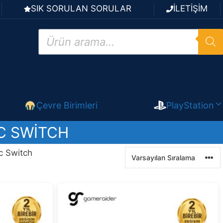
SIK SORULAN SORULAR
İLETİŞİM
Products
search
Çevre Birimleri
PlayStation
C SWITCH
c Switch