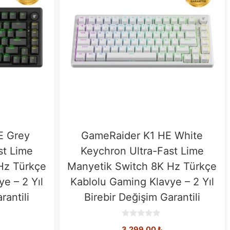
E Grey
GameRaider K1 HE White
st Lime
Keychron Ultra-Fast Lime
Hz Türkçe
Manyetik Switch 8K Hz Türkçe
e – 2 Yıl
Kablolu Gaming Klavye – 2 Yıl
rantili
Birebir Değişim Garantili
0
3.299,00
₺