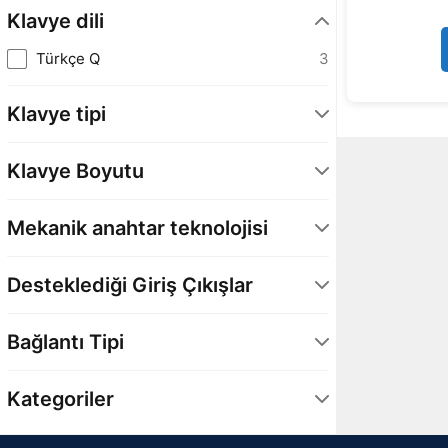
Klavye dili
Türkçe Q
3
Klavye tipi
Manyetik
3
Klavye Boyutu
75%
3
Mekanik anahtar teknolojisi
Keychron Ultra-Fast Lime Magnetic
3
Desteklediği Giriş Çıkışlar
Switch
USB Tip-A
3
Bağlantı Tipi
Kablolu
3
Kategoriler
Çevre Birimleri
3