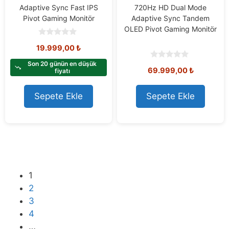
Adaptive Sync Fast IPS
720Hz HD Dual Mode
Pivot Gaming Monitör
Adaptive Sync Tandem
OLED Pivot Gaming Monitör
0
19.999,00
₺
o
u
t
Son 20 günün en düşük
0
69.999,00
₺
o
fiyatı
o
f
u
5
t
o
Sepete Ekle
Sepete Ekle
f
5
1
2
3
4
…