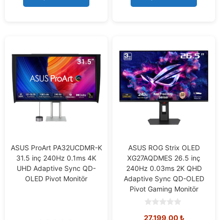
5
5
ASUS ProArt PA32UCDMR-K
ASUS ROG Strix OLED
31.5 inç 240Hz 0.1ms 4K
XG27AQDMES 26.5 inç
UHD Adaptive Sync QD-
240Hz 0.03ms 2K QHD
OLED Pivot Monitör
Adaptive Sync QD-OLED
Pivot Gaming Monitör
0
27.199,00
₺
o