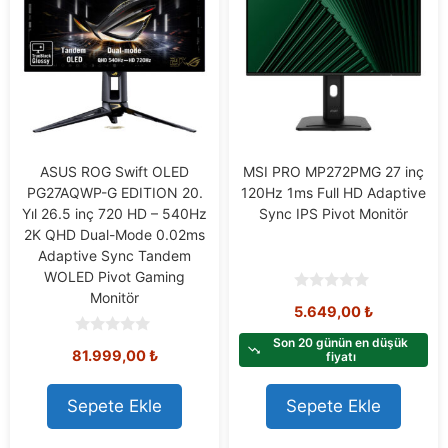
ASUS ROG Swift OLED
MSI PRO MP272PMG 27 inç
PG27AQWP-G EDITION 20.
120Hz 1ms Full HD Adaptive
Yıl 26.5 inç 720 HD – 540Hz
Sync IPS Pivot Monitör
2K QHD Dual-Mode 0.02ms
Adaptive Sync Tandem
WOLED Pivot Gaming
Monitör
0
5.649,00
₺
o
u
t
Son 20 günün en düşük
0
81.999,00
₺
o
fiyatı
o
f
u
5
t
o
Sepete Ekle
Sepete Ekle
f
5