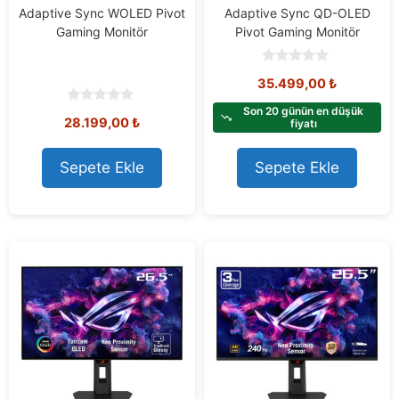
Adaptive Sync WOLED Pivot
Adaptive Sync QD-OLED
Gaming Monitör
Pivot Gaming Monitör
0
35.499,00
₺
o
u
t
Son 20 günün en düşük
0
28.199,00
₺
o
fiyatı
o
f
u
5
t
o
Sepete Ekle
Sepete Ekle
f
5