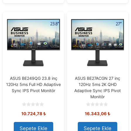
ASUS BE249QG 23.8 inç
ASUS BE27ACGN 27 inç
120Hz 5ms Full HD Adaptive
120Hz 5ms 2K QHD
Sync IPS Pivot Monitör
Adaptive Sync IPS Pivot
Monitör
0
0
10.724,78
₺
16.343,06
₺
o
o
u
u
t
t
o
o
Sepete Ekle
Sepete Ekle
f
f