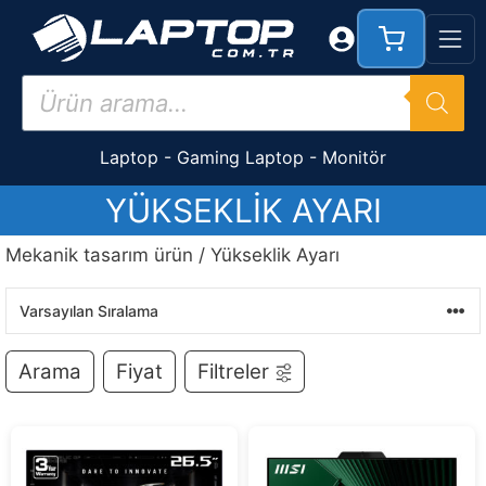
İçeriğe
atla
Products
search
Laptop
-
Gaming Laptop
-
Monitör
YÜKSEKLIK AYARI
Mekanik tasarım ürün / Yükseklik Ayarı
Arama
Fiyat
Filtreler