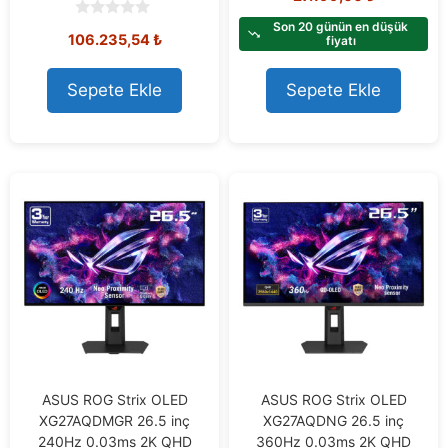
u
t
Son 20 günün en düşük
0
106.235,54
₺
o
fiyatı
o
f
u
5
t
o
Sepete Ekle
Sepete Ekle
f
5
ASUS ROG Strix OLED
ASUS ROG Strix OLED
XG27AQDMGR 26.5 inç
XG27AQDNG 26.5 inç
240Hz 0.03ms 2K QHD
360Hz 0.03ms 2K QHD