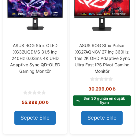
ASUS ROG Strix OLED
ASUS ROG Strix Pulsar
XG32UQDMS 31.5 inç
XG27AQNGV 27 inç 360Hz
240Hz 0.03ms 4K UHD
1ms 2K QHD Adaptive Sync
Adaptive Sync QD-OLED
Ultra Fast IPS Pivot Gaming
Gaming Monitör
Monitör
0
30.299,00
₺
o
u
t
Son 30 günün en düşük
0
55.999,00
₺
o
fiyatı
o
f
u
5
t
o
Sepete Ekle
Sepete Ekle
f
5