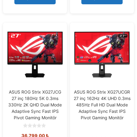
5
5
ASUS ROG Strix XG27JCG
ASUS ROG Strix XG27UCGR
27 inç 180Hz 5K 0.3ms
27 inç 162Hz 4K UHD 0.3ms
330Hz 2K QHD Dual Mode
485Hz Full HD Dual Mode
Adaptive Sync Fast IPS
Adaptive Sync Fast IPS
Pivot Gaming Monitör
Pivot Gaming Monitör
0
36.799,00
₺
o