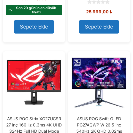
u
t
Son 20 günün en düşük
0
25.999,00
₺
o
fiyatı
o
f
u
5
t
o
Sepete Ekle
Sepete Ekle
f
5
ASUS ROG Strix XG27UCSR
ASUS ROG Swift OLED
27 inç 160Hz 0.3ms 4K UHD
PG27AQWP-W 26.5 inç
324Hz Full HD Dual Mode
540Hz 2K QHD 0.02ms