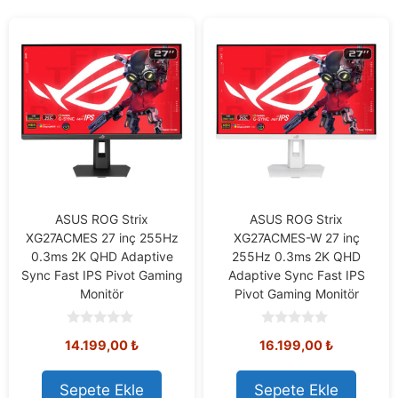
ASUS ROG Strix
ASUS ROG Strix
XG27ACMES 27 inç 255Hz
XG27ACMES-W 27 inç
0.3ms 2K QHD Adaptive
255Hz 0.3ms 2K QHD
Sync Fast IPS Pivot Gaming
Adaptive Sync Fast IPS
Monitör
Pivot Gaming Monitör
0
0
14.199,00
₺
16.199,00
₺
o
o
u
u
t
t
o
o
Sepete Ekle
Sepete Ekle
f
f