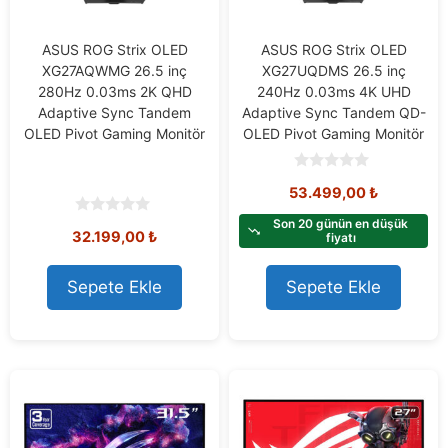
ASUS ROG Strix OLED
ASUS ROG Strix OLED
XG27AQWMG 26.5 inç
XG27UQDMS 26.5 inç
280Hz 0.03ms 2K QHD
240Hz 0.03ms 4K UHD
Adaptive Sync Tandem
Adaptive Sync Tandem QD-
OLED Pivot Gaming Monitör
OLED Pivot Gaming Monitör
0
53.499,00
₺
o
u
t
Son 20 günün en düşük
0
32.199,00
₺
o
fiyatı
o
f
u
5
t
o
Sepete Ekle
Sepete Ekle
f
5