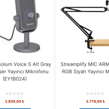
Solum Voice S Alt Gray
Streamplify MIC ARM
er Yayıncı Mikrofonu
RGB Siyah Yayıncı 
(EY1B024)
0
0
2.859,00
₺
3.778,99
₺
o
o
u
u
t
t