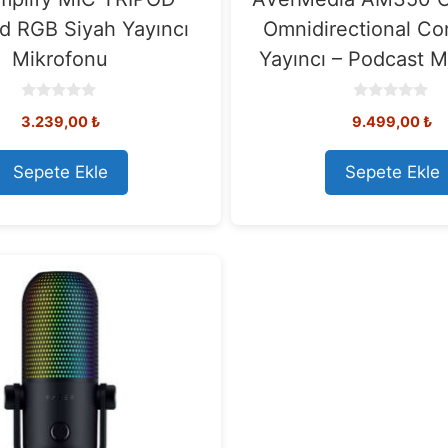
id RGB Siyah Yayıncı
Omnidirectional C
Mikrofonu
Yayıncı – Podcast M
0
0
3.239,00
₺
9.499,00
₺
o
o
u
u
t
t
o
o
Sepete Ekle
Sepete Ekle
f
f
5
5