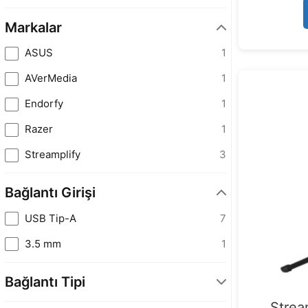
Markalar
ASUS
1
AVerMedia
1
Endorfy
1
Razer
1
Streamplify
3
Bağlantı Girişi
USB Tip-A
7
3.5 mm
1
Bağlantı Tipi
Strea
Kablolu
7