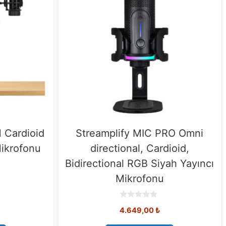
 Cardioid
Streamplify MIC PRO Omni
Mikrofonu
directional, Cardioid,
Bidirectional RGB Siyah Yayıncı
Mikrofonu
0
4.649,00
₺
o
u
t