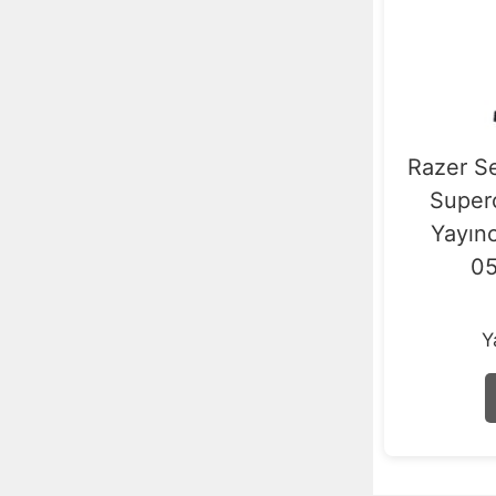
Razer S
Super
Yayın
0
Y