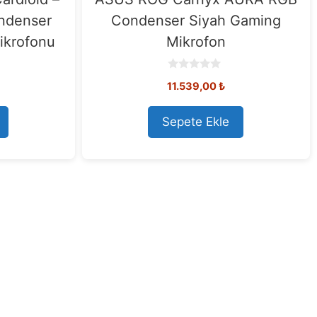
ondenser
Condenser Siyah Gaming
ikrofonu
Mikrofon
0
11.539,00
₺
o
u
t
o
Sepete Ekle
f
5