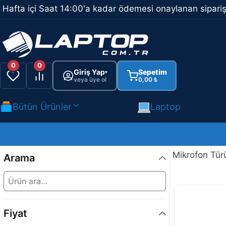
İçeriğe
Hafta içi Saat 14:00'a kadar ödemesi onaylanan sipariş
atla
0
0
Giriş Yap
Sepetim
▾
veya üye ol
0,00
₺
Bütün Ürünler
Laptop
Mikrofon Tür
Arama
Fiyat