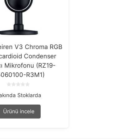
eiren V3 Chroma RGB
cardioid Condenser
cı Mikrofonu (RZ19-
5060100-R3M1)
0
akında Stoklarda
o
u
t
o
Ürünü incele
f
5