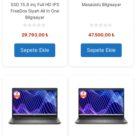
SSD 15.6 inç Full HD IPS
Masaüstü Bilgisayar
FreeDos Siyah All In One
Bilgisayar
0
0
29.793,00
₺
47.500,00
₺
o
o
u
u
t
t
o
o
Sepete Ekle
Sepete Ekle
f
f
5
5