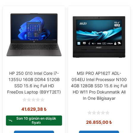
HP 250 G10 Intel Core i7-
MSI PRO AP162T ADL-
1355U 16GB DDR4 512GB
054EU Intel Processor N100
SSD 15.6 inç Full HD
4GB 128GB SSD 15.6 inç Full
FreeDos Laptop (B9YT2ET)
HD W11 Pro Dokunmatik All
In One Bilgisayar
0
41.629,38
₺
o
u
t
Son 10 günün en düşük
0
26.855,00
₺
o
fiyatı
o
f
u
5
t