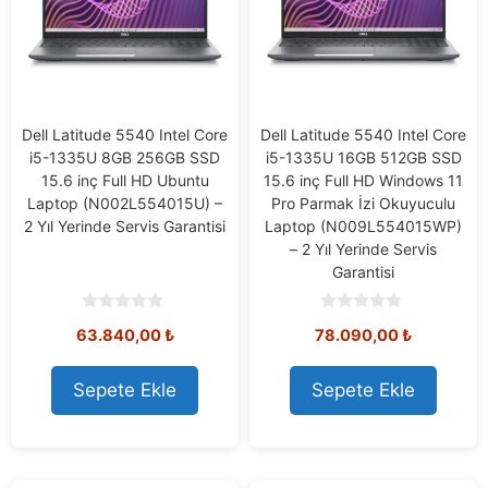
Dell Latitude 5540 Intel Core
Dell Latitude 5540 Intel Core
i5-1335U 8GB 256GB SSD
i5-1335U 16GB 512GB SSD
15.6 inç Full HD Ubuntu
15.6 inç Full HD Windows 11
Laptop (N002L554015U) –
Pro Parmak İzi Okuyuculu
2 Yıl Yerinde Servis Garantisi
Laptop (N009L554015WP)
– 2 Yıl Yerinde Servis
Garantisi
0
0
63.840,00
₺
78.090,00
₺
o
o
u
u
t
t
o
o
Sepete Ekle
Sepete Ekle
f
f
5
5