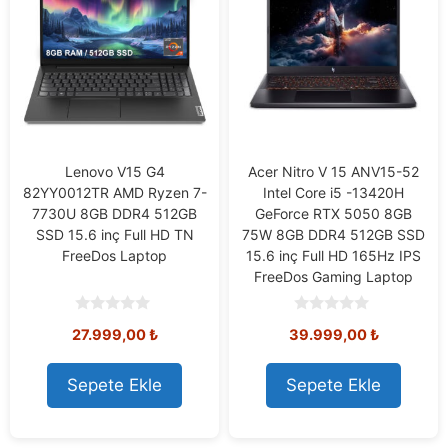
Lenovo V15 G4
Acer Nitro V 15 ANV15-52
82YY0012TR AMD Ryzen 7-
Intel Core i5 -13420H
7730U 8GB DDR4 512GB
GeForce RTX 5050 8GB
SSD 15.6 inç Full HD TN
75W 8GB DDR4 512GB SSD
FreeDos Laptop
15.6 inç Full HD 165Hz IPS
FreeDos Gaming Laptop
0
0
27.999,00
₺
39.999,00
₺
o
o
u
u
t
t
o
o
Sepete Ekle
Sepete Ekle
f
f
5
5