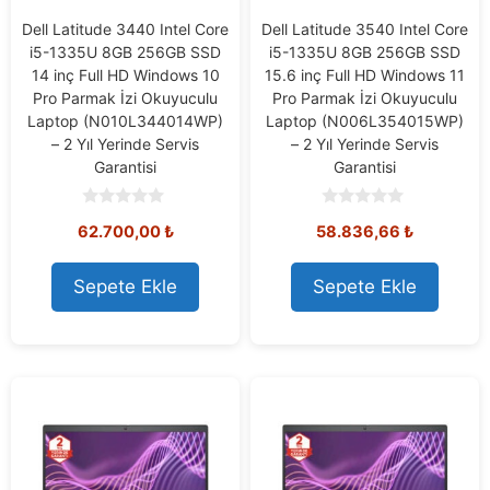
Dell Latitude 3440 Intel Core
Dell Latitude 3540 Intel Core
i5-1335U 8GB 256GB SSD
i5-1335U 8GB 256GB SSD
14 inç Full HD Windows 10
15.6 inç Full HD Windows 11
Pro Parmak İzi Okuyuculu
Pro Parmak İzi Okuyuculu
Laptop (N010L344014WP)
Laptop (N006L354015WP)
– 2 Yıl Yerinde Servis
– 2 Yıl Yerinde Servis
Garantisi
Garantisi
0
0
62.700,00
₺
58.836,66
₺
o
o
u
u
t
t
o
o
Sepete Ekle
Sepete Ekle
f
f
5
5