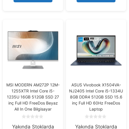
5
5
MSI MODERN AM272P 12M-
ASUS Vivobook X1504VA-
1255XTR Intel Core i5-
NJ2405 Intel Core i5-1334U
1235U 16GB 512GB SSD 27
8GB DDR4 512GB SSD 15.6
inç Full HD FreeDos Beyaz
inç Full HD 60Hz FreeDos
All In One Bilgisayar
Laptop
0
0
Yakında Stoklarda
Yakında Stoklarda
o
o