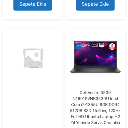
o
Sepete Ekle
Sepete Ekle
f
5
Dell Vostro 3530
N1601PVNB3530U Intel
Core i7-1355U 8GB DDR4
512GB SSD 15.6 inç 120Hz
Full HD Ubuntu Laptop – 2
Yıl Yerinde Servis Garantisi