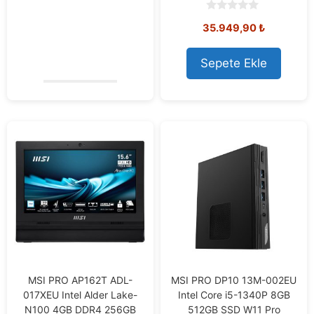
0
35.949,90
₺
o
u
t
o
Sepete Ekle
f
5
MSI PRO AP162T ADL-
MSI PRO DP10 13M-002EU
017XEU Intel Alder Lake-
Intel Core i5-1340P 8GB
N100 4GB DDR4 256GB
512GB SSD W11 Pro