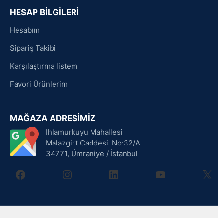
HESAP BİLGİLERİ
Hesabım
Sipariş Takibi
Karşılaştırma listem
Favori Ürünlerim
MAĞAZA ADRESİMİZ
Ihlamurkuyu Mahallesi
Malazgirt Caddesi, No:32/A
34771, Ümraniye / İstanbul
facebook
instagram
linkedin
youtube
X