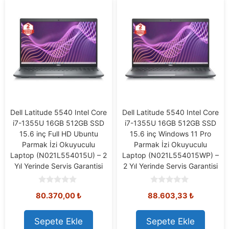
Dell Latitude 5540 Intel Core
Dell Latitude 5540 Intel Core
i7-1355U 16GB 512GB SSD
i7-1355U 16GB 512GB SSD
15.6 inç Full HD Ubuntu
15.6 inç Windows 11 Pro
Parmak İzi Okuyuculu
Parmak İzi Okuyuculu
Laptop (N021L554015U) – 2
Laptop (N021L554015WP) –
Yıl Yerinde Servis Garantisi
2 Yıl Yerinde Servis Garantisi
0
0
80.370,00
₺
88.603,33
₺
o
o
u
u
t
t
o
o
Sepete Ekle
Sepete Ekle
f
f