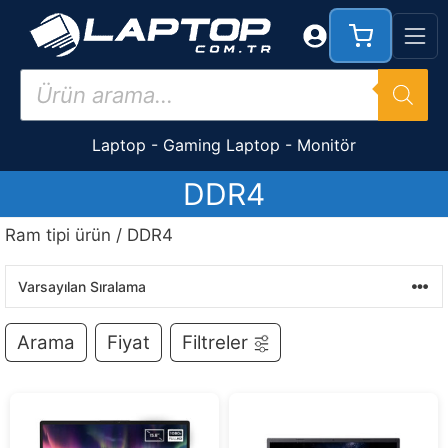
İçeriğe
atla
Products
search
Laptop
-
Gaming Laptop
-
Monitör
DDR4
Ram tipi ürün / DDR4
Arama
Fiyat
Filtreler