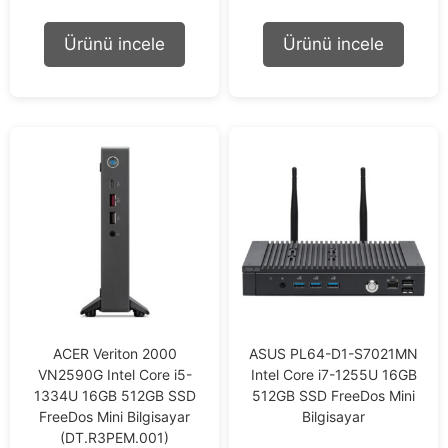
u
u
t
t
o
o
Ürünü incele
Ürünü incele
f
f
5
5
ACER Veriton 2000
ASUS PL64-D1-S7021MN
VN2590G Intel Core i5-
Intel Core i7-1255U 16GB
1334U 16GB 512GB SSD
512GB SSD FreeDos Mini
FreeDos Mini Bilgisayar
Bilgisayar
(DT.R3PEM.001)