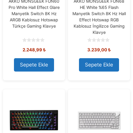
AKKO MONSGEEK FUN60
AKKO MONSGEEK FUN68
Pro White Hall Effect Glare
HE White %65 Flash
Manyetik Switch 8K Hz
Manyetik Switch 8K Hz Hall
ARGB Kablosuz Hotswap
Effect Hotswap RGB
Türkçe Gaming Klavye
Kablosuz İngilizce Gaming
Klavye
0
0
2.248,99
₺
3.239,00
₺
o
o
u
u
t
t
o
o
Sepete Ekle
Sepete Ekle
f
f
5
5