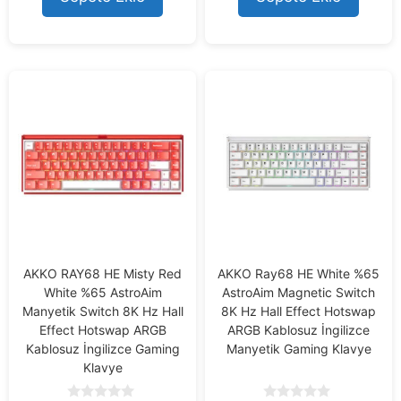
f
f
5
5
AKKO RAY68 HE Misty Red
AKKO Ray68 HE White %65
White %65 AstroAim
AstroAim Magnetic Switch
Manyetik Switch 8K Hz Hall
8K Hz Hall Effect Hotswap
Effect Hotswap ARGB
ARGB Kablosuz İngilizce
Kablosuz İngilizce Gaming
Manyetik Gaming Klavye
Klavye