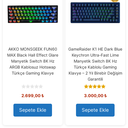
AKKO MONSGEEK FUN60
GameRaider K1 HE Dark Blue
MAX Black Hall Effect Glare
Keychron Ultra-Fast Lime
Manyetik Switch 8K Hz
Manyetik Switch 8K Hz
ARGB Kablosuz Hotswap
Türkçe Kablolu Gaming
Türkçe Gaming Klavye
Klavye – 2 Yıl Birebir Değişim
Garantili
0
5.00
2.699,00
₺
3.000,00
₺
o
out of 5
u
t
o
Sepete Ekle
Sepete Ekle
f
5