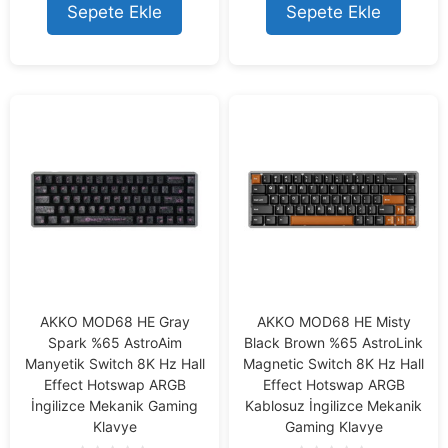
o
o
Sepete Ekle
Sepete Ekle
f
f
5
5
AKKO MOD68 HE Gray
AKKO MOD68 HE Misty
Spark %65 AstroAim
Black Brown %65 AstroLink
Manyetik Switch 8K Hz Hall
Magnetic Switch 8K Hz Hall
Effect Hotswap ARGB
Effect Hotswap ARGB
İngilizce Mekanik Gaming
Kablosuz İngilizce Mekanik
Klavye
Gaming Klavye