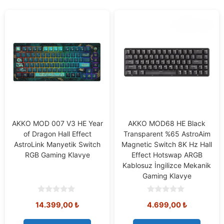
AKKO MOD 007 V3 HE Year
AKKO MOD68 HE Black
of Dragon Hall Effect
Transparent %65 AstroAim
AstroLink Manyetik Switch
Magnetic Switch 8K Hz Hall
RGB Gaming Klavye
Effect Hotswap ARGB
Kablosuz İngilizce Mekanik
Gaming Klavye
0
0
14.399,00
₺
4.699,00
₺
o
o
u
u
t
t