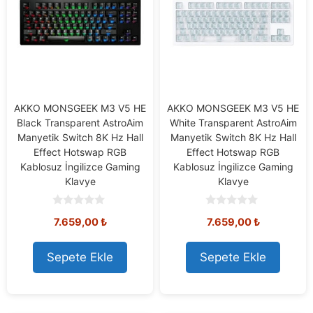
AKKO MONSGEEK M3 V5 HE
AKKO MONSGEEK M3 V5 HE
Black Transparent AstroAim
White Transparent AstroAim
Manyetik Switch 8K Hz Hall
Manyetik Switch 8K Hz Hall
Effect Hotswap RGB
Effect Hotswap RGB
Kablosuz İngilizce Gaming
Kablosuz İngilizce Gaming
Klavye
Klavye
0
0
7.659,00
₺
7.659,00
₺
o
o
u
u
t
t
o
o
Sepete Ekle
Sepete Ekle
f
f
5
5