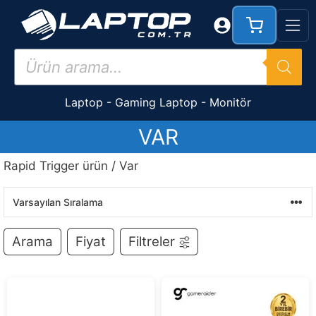
İçeriğe
atla
Products
search
Laptop
-
Gaming Laptop
-
Monitör
VAR
Rapid Trigger ürün / Var
Arama
Fiyat
Filtreler