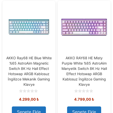
AKKO Ray68 HE Blue White
AKKO RAY68 HE Misty
%65 AstroAim Magnetic
Purple White %65 AstroAim
Switch 8K Hz Hall Effect
Manyetik Switch 8K Hz Hall
Hotswap ARGB Kablosuz
Effect Hotswap ARGB
İngilizce Mekanik Gaming
Kablosuz İngilizce Gaming
Klavye
Klavye
0
0
4.299,00
₺
4.799,00
₺
o
o
u
u
t
t
o
o
Sepete Ekle
Sepete Ekle