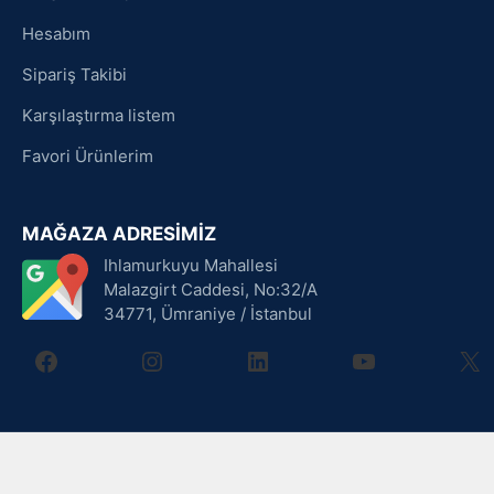
Hesabım
Sipariş Takibi
Karşılaştırma listem
Favori Ürünlerim
MAĞAZA ADRESİMİZ
Ihlamurkuyu Mahallesi
Malazgirt Caddesi, No:32/A
34771, Ümraniye / İstanbul
facebook
instagram
linkedin
youtube
X