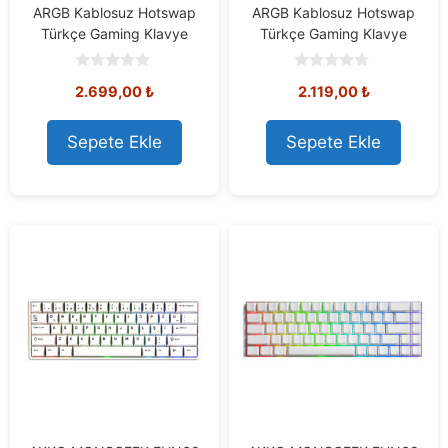
ARGB Kablosuz Hotswap
ARGB Kablosuz Hotswap
Türkçe Gaming Klavye
Türkçe Gaming Klavye
0
0
2.699,00
₺
2.119,00
₺
o
o
u
u
t
t
o
o
Sepete Ekle
Sepete Ekle
f
f
5
5