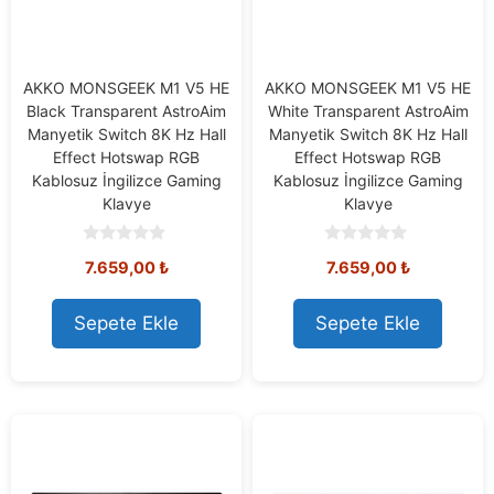
AKKO MONSGEEK M1 V5 HE
AKKO MONSGEEK M1 V5 HE
Black Transparent AstroAim
White Transparent AstroAim
Manyetik Switch 8K Hz Hall
Manyetik Switch 8K Hz Hall
Effect Hotswap RGB
Effect Hotswap RGB
Kablosuz İngilizce Gaming
Kablosuz İngilizce Gaming
Klavye
Klavye
0
0
7.659,00
₺
7.659,00
₺
o
o
u
u
t
t
o
o
Sepete Ekle
Sepete Ekle
f
f
5
5