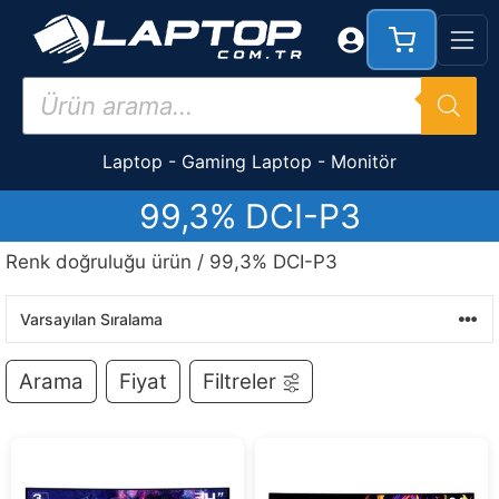
İçeriğe
atla
Products
search
Laptop
-
Gaming Laptop
-
Monitör
99,3% DCI-P3
Renk doğruluğu ürün / 99,3% DCI-P3
Arama
Fiyat
Filtreler