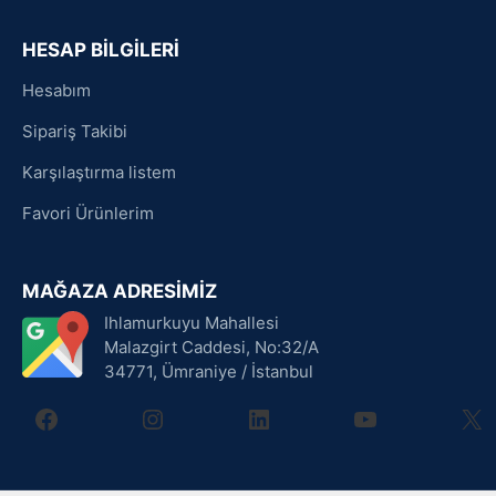
HESAP BİLGİLERİ
Hesabım
Sipariş Takibi
Karşılaştırma listem
Favori Ürünlerim
MAĞAZA ADRESİMİZ
Ihlamurkuyu Mahallesi
Malazgirt Caddesi, No:32/A
34771, Ümraniye / İstanbul
facebook
instagram
linkedin
youtube
X