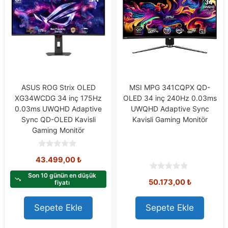
ASUS ROG Strix OLED
MSI MPG 341CQPX QD-
XG34WCDG 34 inç 175Hz
OLED 34 inç 240Hz 0.03ms
0.03ms UWQHD Adaptive
UWQHD Adaptive Sync
Sync QD-OLED Kavisli
Kavisli Gaming Monitör
Gaming Monitör
0
43.499,00
₺
o
u
t
Son 10 günün en düşük
0
50.173,00
₺
o
fiyatı
o
f
u
5
t
o
Sepete Ekle
Sepete Ekle
f
5