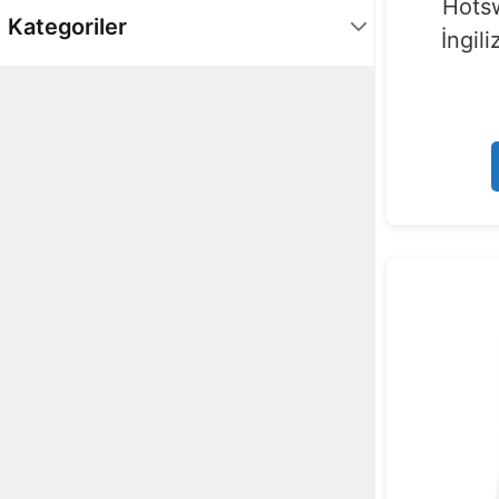
Hots
Kategoriler
İngil
Çevre Birimleri
233
Masaüstü Bilgisayar
24
Monitör
33
Ofis Ürünleri
9
Oyun Konsolu
10