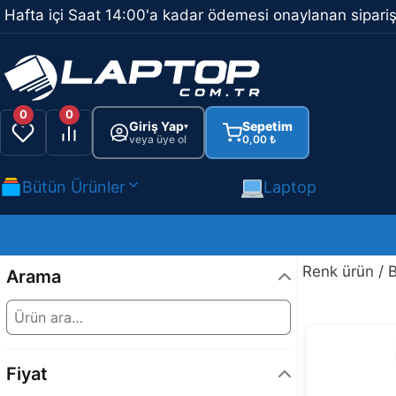
İçeriğe
Hafta içi Saat 14:00'a kadar ödemesi onaylanan sipariş
atla
0
0
Giriş Yap
Sepetim
▾
veya üye ol
0,00
₺
Bütün Ürünler
Laptop
Renk ürün / 
Arama
Fiyat