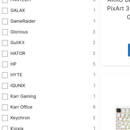
PixArt 
GALAX
1
GameRaider
1
Glorious
3
GuliKit
2
HATOR
3
HP
5
HYTE
1
IQUNIX
1
Karr Gaming
1
Karr Office
8
Keychron
3
Kioxia
1