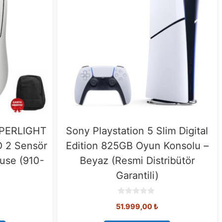
UPERLIGHT
Sony Playstation 5 Slim Digital
 2 Sensör
Edition 825GB Oyun Konsolu –
use (910-
Beyaz (Resmi Distribütör
Garantili)
0
vcut
51.999,00
₺
o
u
at:
t