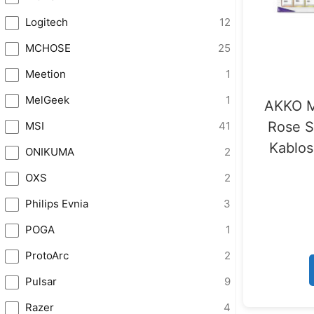
Logitech
12
MCHOSE
25
Meetion
1
MelGeek
1
AKKO Mi
Rose S
MSI
41
Kablos
ONIKUMA
2
OXS
2
Philips Evnia
3
POGA
1
ProtoArc
2
Pulsar
9
Razer
4