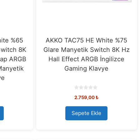
ite %65
AKKO TAC75 HE White %75
Switch 8K
Glare Manyetik Switch 8K Hz
swap ARGB
Hall Effect ARGB İngilizce
Manyetik
Gaming Klavye
ye
0
2.759,00
₺
o
u
t
o
Sepete Ekle
f
5