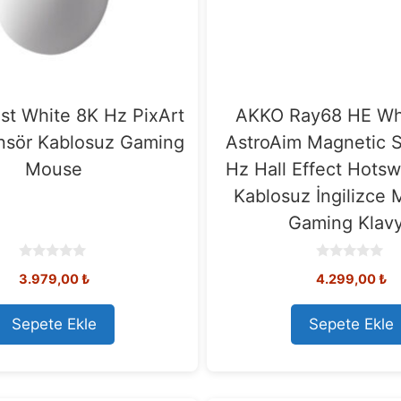
t White 8K Hz PixArt
AKKO Ray68 HE Wh
nsör Kablosuz Gaming
AstroAim Magnetic 
Mouse
Hz Hall Effect Hot
Kablosuz İngilizce 
Gaming Klav
0
0
3.979,00
₺
4.299,00
₺
o
o
u
u
t
t
o
o
Sepete Ekle
Sepete Ekle
f
f
5
5