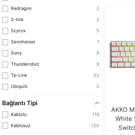
Redragon
2
S-link
2
Scyrox
5
Sennheiser
1
Sony
9
Thunderobot
9
Tp-Link
33
Ubiquiti
5
Bağlantı Tipi
AKKO M
Kablolu
119
White 
Kablosuz
124
Switc