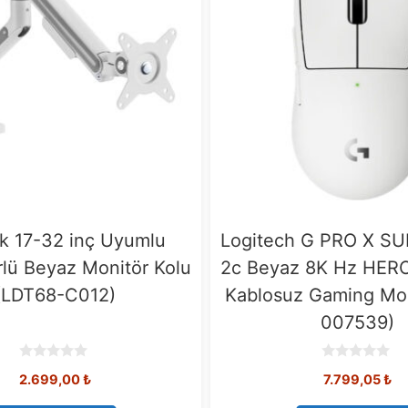
k 17-32 inç Uyumlu
Logitech G PRO X S
rlü Beyaz Monitör Kolu
2c Beyaz 8K Hz HERO
(LDT68-C012)
Kablosuz Gaming Mo
007539)
0
0
Orijinal
Me
2.699,00
₺
7.799,05
₺
o
o
u
u
fiyat:
fiy
t
t