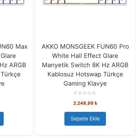
UN60 Max
AKKO MONSGEEK FUN60 Pro
 Glare
White Hall Effect Glare
 Hz ARGB
Manyetik Switch 8K Hz ARGB
 Türkçe
Kablosuz Hotswap Türkçe
ye
Gaming Klavye
0
2.248,99
₺
o
u
t
o
Sepete Ekle
f
5