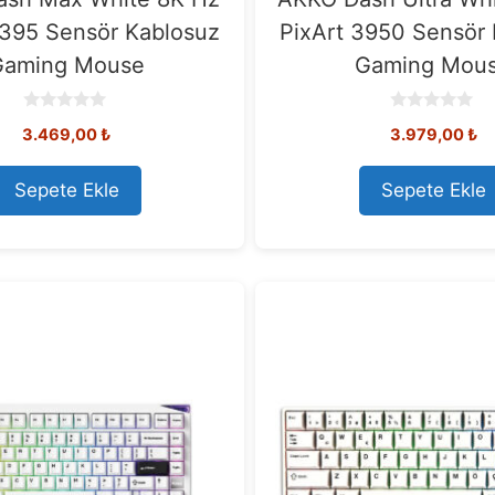
3395 Sensör Kablosuz
PixArt 3950 Sensör
Gaming Mouse
Gaming Mou
0
0
3.469,00
₺
3.979,00
₺
o
o
u
u
t
t
o
o
Sepete Ekle
Sepete Ekle
f
f
5
5