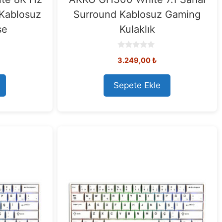
 Kablosuz
Surround Kablosuz Gaming
se
Kulaklık
0
3.249,00
₺
o
u
t
o
Sepete Ekle
f
5