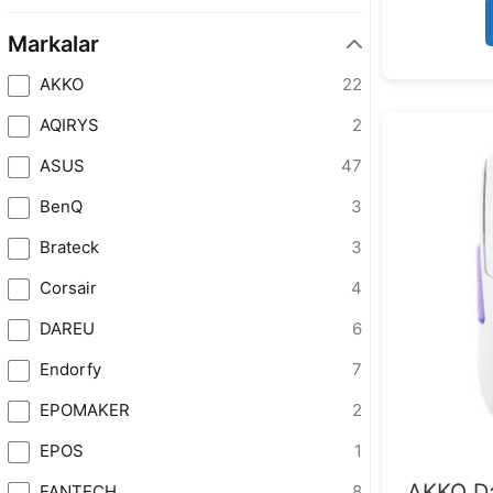
Markalar
AKKO
22
AQIRYS
2
ASUS
47
BenQ
3
Brateck
3
Corsair
4
DAREU
6
Endorfy
7
EPOMAKER
2
EPOS
1
AKKO Da
FANTECH
8