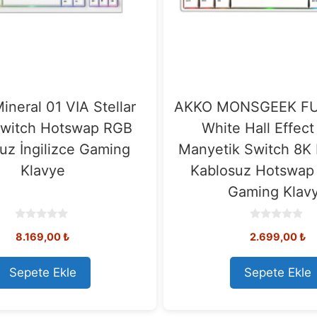
neral 01 VIA Stellar
AKKO MONSGEEK F
witch Hotswap RGB
White Hall Effect
uz İngilizce Gaming
Manyetik Switch 8K
Klavye
Kablosuz Hotswap
Gaming Klav
0
0
8.169,00
₺
2.699,00
₺
o
o
u
u
t
t
o
o
Sepete Ekle
Sepete Ekle
f
f
5
5