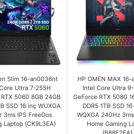
n Slim 16-an0036nt
HP OMEN MAX 16-
 Core Ultra 7-255H
Intel Core Ultra 
 RTX 5060 8GB 24GB
GeForce RTX 5080 
B SSD 16 inç WUXGA
DDR5 1TB SSD 16 
z 3ms IPS FreeDos
WQXGA 240Hz 3ms 
 Laptop (CK9L3EA)
Home Gaming L
(B88F2EA)