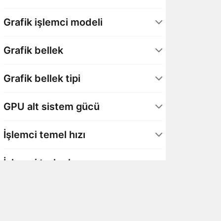
GeForce RTX 50 Serisi - Laptop GPU
2
Grafik işlemci modeli
GeForce RTX 5060 - Laptop GPU
1
Grafik bellek
GeForce RTX 5080 – Laptop GPU
1
16 GB
1
Grafik bellek tipi
8 GB
1
GDDR7
2
GPU alt sistem gücü
80 Watt
1
İşlemci temel hızı
1,5 GHz
1
İşlemci turbo hızı
2,1 GHz
1
5,1 GHz
1
Çekirdek sayısı
5,4 GHz
1
16 Çekirdek
1
İş parçacığı sayısı