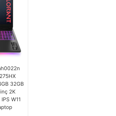
ah0022n
9-275HX
16GB 32GB
inç 2K
IPS W11
aptop