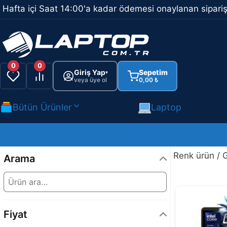
İçeriğe
Hafta içi Saat 14:00'a kadar ödemesi onaylanan sipariş
atla
0
0
Giriş Yap
Sepetim
▾
veya üye ol
0,00
₺
Bütün Ürünler
Laptop
Renk ürün / 
Arama
Fiyat