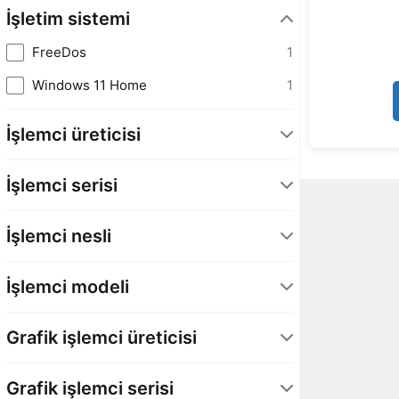
İşletim sistemi
FreeDos
1
Windows 11 Home
1
İşlemci üreticisi
INTEL
2
İşlemci serisi
Core Ultra 7
1
İşlemci nesli
Core Ultra 9
1
Intel Core Ultra 2. Nesil
2
İşlemci modeli
Grafik işlemci üreticisi
NVIDIA
2
Grafik işlemci serisi