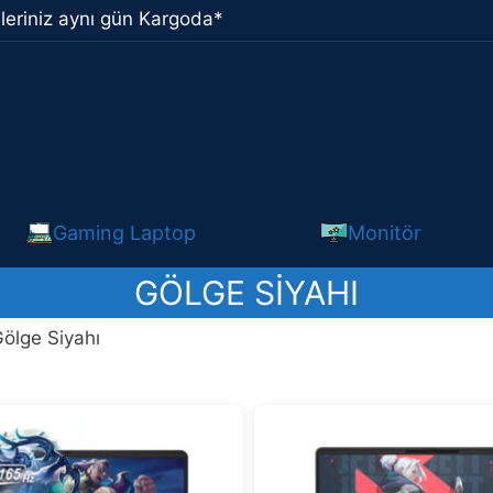
leriniz aynı gün Kargoda*
Gaming Laptop
Monitör
GÖLGE SIYAHI
Gölge Siyahı