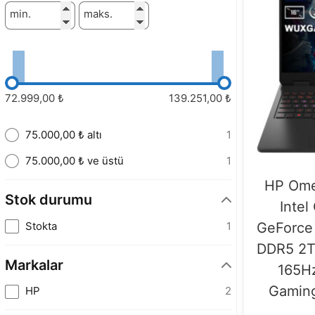
min.
maks.
72.999,00 ₺
139.251,00 ₺
75.000,00 ₺ altı
1
75.000,00 ₺ ve üstü
1
HP Ome
Stok durumu
Intel
Stokta
1
GeForce
DDR5 2T
Markalar
165H
Gaming
HP
2