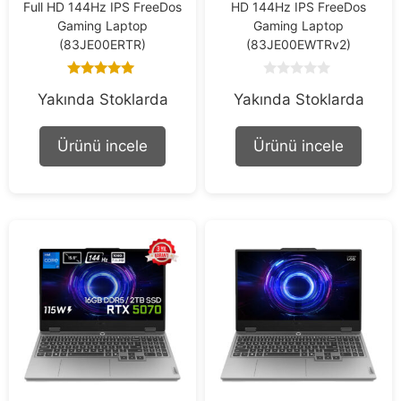
Full HD 144Hz IPS FreeDos
HD 144Hz IPS FreeDos
Gaming Laptop
Gaming Laptop
(83JE00ERTR)
(83JE00EWTRv2)
5.00
0
Yakında Stoklarda
Yakında Stoklarda
out of 5
o
u
t
o
Ürünü incele
Ürünü incele
f
5