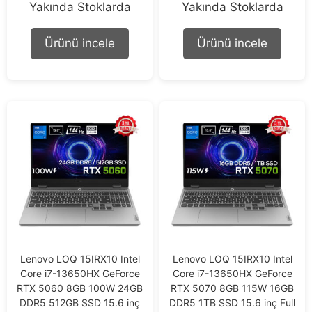
Yakında Stoklarda
Yakında Stoklarda
o
o
u
u
t
t
o
o
Ürünü incele
Ürünü incele
f
f
5
5
Lenovo LOQ 15IRX10 Intel
Lenovo LOQ 15IRX10 Intel
Core i7-13650HX GeForce
Core i7-13650HX GeForce
RTX 5060 8GB 100W 24GB
RTX 5070 8GB 115W 16GB
DDR5 512GB SSD 15.6 inç
DDR5 1TB SSD 15.6 inç Full