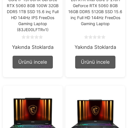
RTX 5060 8GB 100W 32GB
GeForce RTX 5060 8GB
DDR5 1TB SSD 15.6 inç Full
16GB DDR5 512GB SSD 15.6
HD 144Hz IPS FreeDos
inç Full HD 144Hz FreeDos
Gaming Laptop
Gaming Laptop
(83JE00LFTRv1)
0
0
Yakında Stoklarda
Yakında Stoklarda
o
o
u
u
t
t
o
o
Ürünü incele
Ürünü incele
f
f
5
5