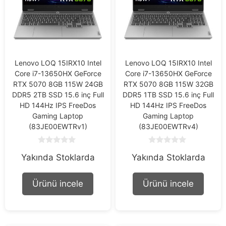
Lenovo LOQ 15IRX10 Intel
Lenovo LOQ 15IRX10 Intel
Core i7-13650HX GeForce
Core i7-13650HX GeForce
RTX 5070 8GB 115W 24GB
RTX 5070 8GB 115W 32GB
DDR5 2TB SSD 15.6 inç Full
DDR5 1TB SSD 15.6 inç Full
HD 144Hz IPS FreeDos
HD 144Hz IPS FreeDos
Gaming Laptop
Gaming Laptop
(83JE00EWTRv1)
(83JE00EWTRv4)
0
0
Yakında Stoklarda
Yakında Stoklarda
o
o
u
u
t
t
o
o
Ürünü incele
Ürünü incele
f
f
5
5