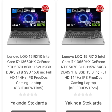
Lenovo LOQ 15IRX10 Intel
Lenovo LOQ 15IRX10 Intel
Core i7-13650HX GeForce
Core i7-13650HX GeForce
RTX 5070 8GB 115W 32GB
RTX 5070 8GB 115W 64GB
DDR5 2TB SSD 15.6 inç Full
DDR5 1TB SSD 15.6 inç Full
HD 144Hz IPS FreeDos
HD 144Hz IPS FreeDos
Gaming Laptop
Gaming Laptop
(83JE00EWTRv5)
(83JE00EWTRv6)
0
0
Yakında Stoklarda
Yakında Stoklarda
o
o
u
u
t
t