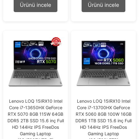
o
o
Ürünü incele
Ürünü incele
f
f
5
5
Lenovo LOQ 15IRX10 Intel
Lenovo LOQ 15IRX10 Intel
Core i7-13650HX GeForce
Core i7-13700HX GeForce
RTX 5070 8GB 115W 64GB
RTX 5060 8GB 100W 16GB
DDR5 2TB SSD 15.6 inç Full
DDR5 1TB SSD 15.6 inç Full
HD 144Hz IPS FreeDos
HD 144Hz IPS FreeDos
Gaming Laptop
Gaming Laptop