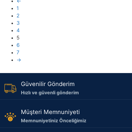
←
1
2
3
4
5
6
7
→
Güvenilir Gönderim
Hızlı ve güvenli gönderim
Müşteri Memnuniyeti
Memnuniyetiniz Önceliğimiz