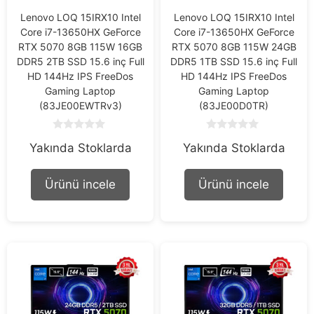
Lenovo LOQ 15IRX10 Intel
Lenovo LOQ 15IRX10 Intel
Core i7-13650HX GeForce
Core i7-13650HX GeForce
RTX 5070 8GB 115W 16GB
RTX 5070 8GB 115W 24GB
DDR5 2TB SSD 15.6 inç Full
DDR5 1TB SSD 15.6 inç Full
HD 144Hz IPS FreeDos
HD 144Hz IPS FreeDos
Gaming Laptop
Gaming Laptop
(83JE00EWTRv3)
(83JE00D0TR)
0
0
Yakında Stoklarda
Yakında Stoklarda
o
o
u
u
t
t
o
o
Ürünü incele
Ürünü incele
f
f
5
5