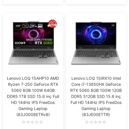
Lenovo LOQ 15AHP10 AMD
Lenovo LOQ 15IRX10 Intel
Ryzen 7-250 GeForce RTX
Core i7-13650HX GeForce
5060 8GB 100W 64GB
RTX 5060 8GB 100W 12GB
DDR5 1TB SSD 15.6 inç Full
DDR5 512GB SSD 15.6 inç
HD 144Hz IPS FreeDos
Full HD 144Hz IPS FreeDos
Gaming Laptop
Gaming Laptop
(83JG006ETRv8)
(83JE00ETTR)
0
0