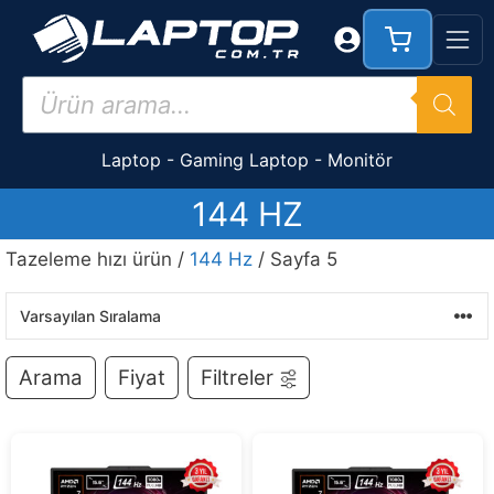
İçeriğe
atla
Products
search
Laptop
-
Gaming Laptop
-
Monitör
144 HZ
Tazeleme hızı ürün /
144 Hz
/ Sayfa 5
Arama
Fiyat
Filtreler