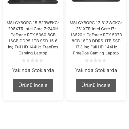
MSI CYBORG 15 B2RWFKG-
MSI CYBORG 17 B13WGKG-
208XTR Intel Core 7-240H
251XTR Intel Core i7-
GeForce RTX 5060 8GB
13620H GeForce RTX 5070
16GB DDR5 1TB SSD 15.6
8GB 16GB DDR5 1TB SSD
inç Full HD 144Hz FreeDos
17.3 inç Full HD 144Hz
Gaming Laptop
FreeDos Gaming Laptop
0
0
Yakında Stoklarda
Yakında Stoklarda
o
o
u
u
t
t
o
o
Ürünü incele
Ürünü incele
f
f
5
5