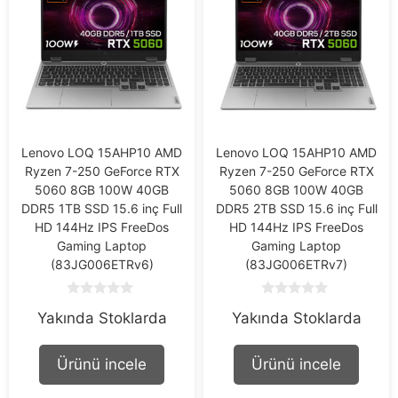
Lenovo LOQ 15AHP10 AMD
Lenovo LOQ 15AHP10 AMD
Ryzen 7-250 GeForce RTX
Ryzen 7-250 GeForce RTX
5060 8GB 100W 40GB
5060 8GB 100W 40GB
DDR5 1TB SSD 15.6 inç Full
DDR5 2TB SSD 15.6 inç Full
HD 144Hz IPS FreeDos
HD 144Hz IPS FreeDos
Gaming Laptop
Gaming Laptop
(83JG006ETRv6)
(83JG006ETRv7)
0
0
Yakında Stoklarda
Yakında Stoklarda
o
o
u
u
t
t
o
o
Ürünü incele
Ürünü incele
f
f
5
5