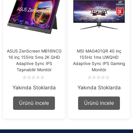
ASUS ZenScreen MB16NCG
MSI MAG401QR 40 inç
16 inç 155Hz 5ms 2K QHD
155Hz 1ms UWQHD
Adaptive Sync IPS
Adaptive Sync IPS Gaming
Taşınabilir Monitör
Monitör
0
0
Yakında Stoklarda
Yakında Stoklarda
o
o
u
u
t
t
o
o
Ürünü incele
Ürünü incele
f
f
5
5