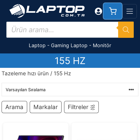
İçeriğe
atla
Products
search
Laptop
-
Gaming Laptop
-
Monitör
155 HZ
Tazeleme hızı ürün / 155 Hz
Arama
Markalar
Filtreler