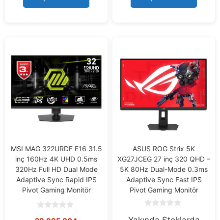
f
f
5
5
MSI MAG 322URDF E16 31.5
ASUS ROG Strix 5K
inç 160Hz 4K UHD 0.5ms
XG27JCEG 27 inç 320 QHD –
320Hz Full HD Dual Mode
5K 80Hz Dual-Mode 0.3ms
Adaptive Sync Rapid IPS
Adaptive Sync Fast IPS
Pivot Gaming Monitör
Pivot Gaming Monitör
0
0
Yakında Stoklarda
o