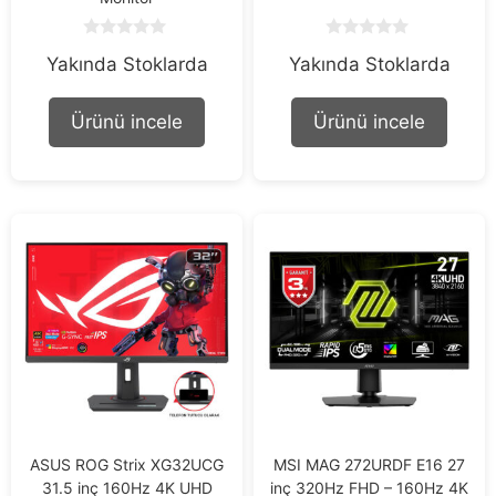
0
0
Yakında Stoklarda
Yakında Stoklarda
o
o
u
u
t
t
o
o
Ürünü incele
Ürünü incele
f
f
5
5
ASUS ROG Strix XG32UCG
MSI MAG 272URDF E16 27
31.5 inç 160Hz 4K UHD
inç 320Hz FHD – 160Hz 4K