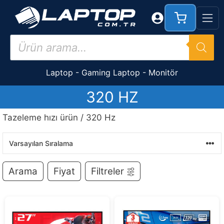
İçeriğe
atla
Products
search
Laptop
-
Gaming Laptop
-
Monitör
320 HZ
Tazeleme hızı ürün / 320 Hz
Arama
Fiyat
Filtreler