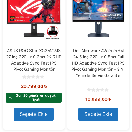
ASUS ROG Strix XG27ACMS
Dell Alienware AW2525HM
27 inç 320Hz 0.3ms 2K QHD
24.5 inç 320Hz 0.5ms Full
Adaptive Sync Fast IPS
HD Adaptive Sync Fast IPS
Pivot Gaming Monitör
Pivot Gaming Monitör – 3 Yıl
Yerinde Servis Garantisi
0
20.799,00
₺
o
u
t
Son 20 günün en düşük
0
10.999,00
₺
o
fiyatı
o
f
u
5
t
o
Sepete Ekle
Sepete Ekle
f
5