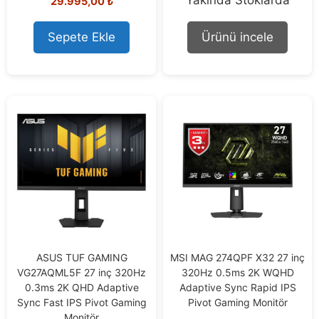
29.995,00
₺
o
u
u
t
t
o
o
Sepete Ekle
Ürünü incele
f
f
5
5
ASUS TUF GAMING
MSI MAG 274QPF X32 27 inç
VG27AQML5F 27 inç 320Hz
320Hz 0.5ms 2K WQHD
0.3ms 2K QHD Adaptive
Adaptive Sync Rapid IPS
Sync Fast IPS Pivot Gaming
Pivot Gaming Monitör
Monitör