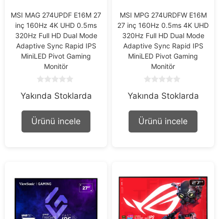
MSI MAG 274UPDF E16M 27
MSI MPG 274URDFW E16M
inç 160Hz 4K UHD 0.5ms
27 inç 160Hz 0.5ms 4K UHD
320Hz Full HD Dual Mode
320Hz Full HD Dual Mode
Adaptive Sync Rapid IPS
Adaptive Sync Rapid IPS
MiniLED Pivot Gaming
MiniLED Pivot Gaming
Monitör
Monitör
0
0
Yakında Stoklarda
Yakında Stoklarda
o
o
u
u
t
t
o
o
Ürünü incele
Ürünü incele
f
f
5
5