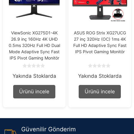
ViewSonic XG275D1-4K
ASUS ROG Strix XG27UCG
26.9 inç 160Hz 4K UHD
27 inç 320Hz (OC) 1ms 4K
0.5ms 320Hz Full HD Dual
Full HD Adaptive Sync Fast
Mode Adaptive Sync Fast
IPS Pivot Gaming Monitör
IPS Pivot Gaming Monitör
0
0
Yakında Stoklarda
Yakında Stoklarda
o
o
u
u
t
t
o
o
Ürünü incele
Ürünü incele
f
f
5
5
Güvenilir Gönderim