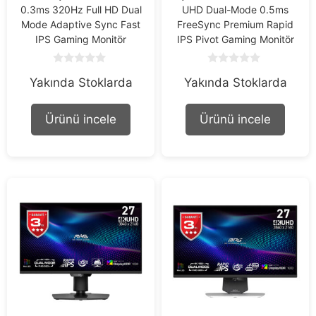
0.3ms 320Hz Full HD Dual
UHD Dual-Mode 0.5ms
Mode Adaptive Sync Fast
FreeSync Premium Rapid
IPS Gaming Monitör
IPS Pivot Gaming Monitör
0
0
Yakında Stoklarda
Yakında Stoklarda
o
o
u
u
t
t
o
o
Ürünü incele
Ürünü incele
f
f
5
5