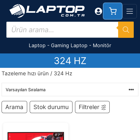
İçeriğe
atla
Products
search
Laptop
-
Gaming Laptop
-
Monitör
324 HZ
Tazeleme hızı ürün / 324 Hz
Arama
Stok durumu
Filtreler