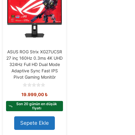
ASUS ROG Strix XG27UCSR
27 inç 160Hz 0.3ms 4K UHD
324Hz Full HD Dual Mode
Adaptive Sync Fast IPS
Pivot Gaming Monitör
0
19.999,00
₺
o
u
t
Son 20 günün en düşük
o
fiyatı
f
5
Sepete Ekle