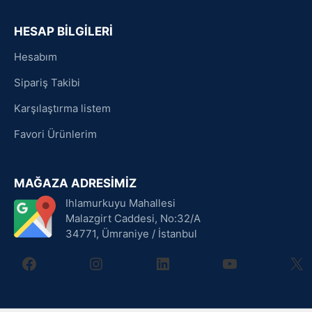
HESAP BİLGİLERİ
Hesabım
Sipariş Takibi
Karşılaştırma listem
Favori Ürünlerim
MAĞAZA ADRESİMİZ
Ihlamurkuyu Mahallesi
Malazgirt Caddesi, No:32/A
34771, Ümraniye / İstanbul
facebook
instagram
linkedin
youtube
X