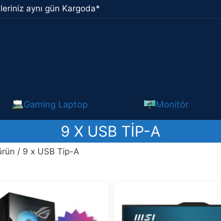
leriniz aynı gün Kargoda*
Gaming Laptop
Monitör
9 X USB TIP-A
ürün / 9 x USB Tip-A