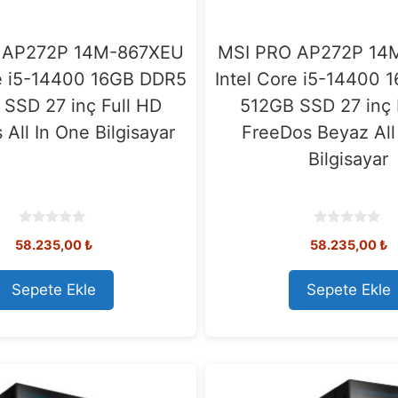
 AP272P 14M-867XEU
MSI PRO AP272P 14
re i5-14400 16GB DDR5
Intel Core i5-14400
SSD 27 inç Full HD
512GB SSD 27 inç 
All In One Bilgisayar
FreeDos Beyaz All
Bilgisayar
0
0
58.235,00
₺
58.235,00
₺
o
o
u
u
t
t
o
o
Sepete Ekle
Sepete Ekle
f
f
5
5