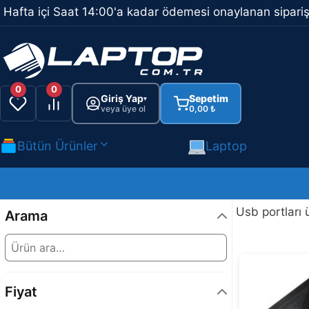
İçeriğe
Hafta içi Saat 14:00'a kadar ödemesi onaylanan sipariş
atla
0
0
Giriş Yap
Sepetim
▾
veya üye ol
0,00
₺
Bütün Ürünler
Laptop
Usb portları 
Arama
Fiyat