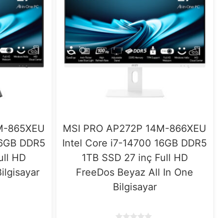
M-865XEU
MSI PRO AP272P 14M-866XEU
 16GB DDR5
Intel Core i7-14700 16GB DDR5
ull HD
1TB SSD 27 inç Full HD
ilgisayar
FreeDos Beyaz All In One
Bilgisayar