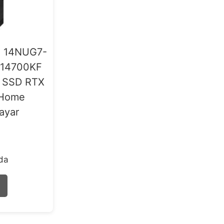
2 14NUG7-
7-14700KF
 SSD RTX
 Home
ayar
rda