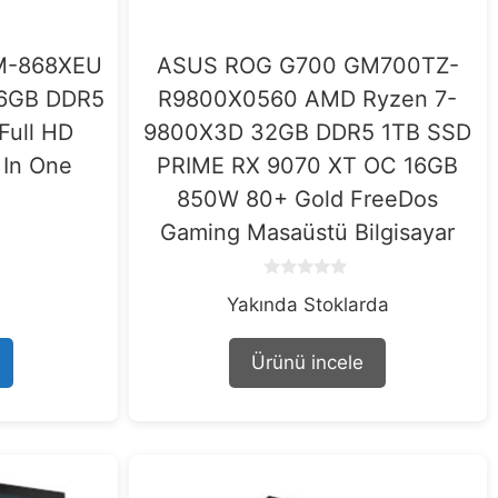
M-868XEU
ASUS ROG G700 GM700TZ-
 16GB DDR5
R9800X0560 AMD Ryzen 7-
Full HD
9800X3D 32GB DDR5 1TB SSD
 In One
PRIME RX 9070 XT OC 16GB
850W 80+ Gold FreeDos
Gaming Masaüstü Bilgisayar
0
Yakında Stoklarda
o
u
t
o
Ürünü incele
f
5