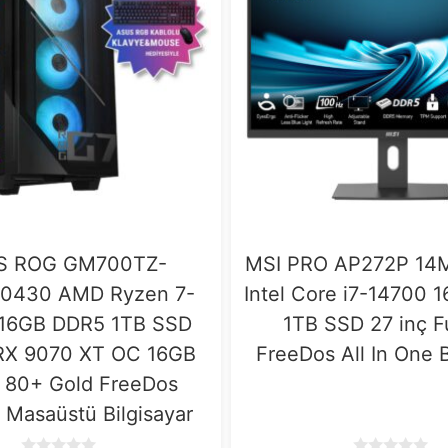
S ROG GM700TZ-
MSI PRO AP272P 14
0430 AMD Ryzen 7-
Intel Core i7-14700
16GB DDR5 1TB SSD
1TB SSD 27 inç F
RX 9070 XT OC 16GB
FreeDos All In One B
80+ Gold FreeDos
Masaüstü Bilgisayar