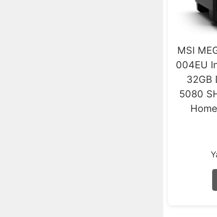
Wi-Fi 6E (802.11ax)
5
Wi-Fi 7 (802.11be)
1
MSI MEG
004EU In
32GB 
5080 S
Home
Y