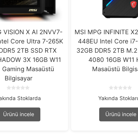
 VISION X AI 2NVV7-
MSI MPG INFINITE X
tel Core Ultra 7-265K
448EU Intel Core i
DDR5 2TB SSD RTX
32GB DDR5 2TB M.2
HADOW 3X 16GB W11
4080 16GB W11
 Gaming Masaüstü
Masaüstü Bilgis
Bilgisayar
0
0
akında Stoklarda
Yakında Stokla
o
o
u
u
t
t
o
o
Ürünü incele
Ürünü incele
f
f
5
5