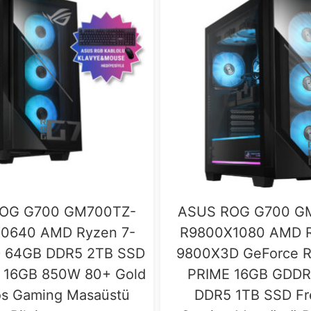
OG G700 GM700TZ-
ASUS ROG G700 G
0640 AMD Ryzen 7-
R9800X1080 AMD R
 64GB DDR5 2TB SSD
9800X3D GeForce 
 16GB 850W 80+ Gold
PRIME 16GB GDDR
s Gaming Masaüstü
DDR5 1TB SSD F