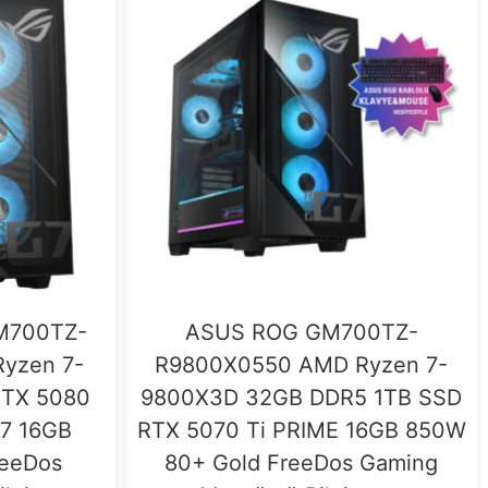
M700TZ-
ASUS ROG GM700TZ-
yzen 7-
R9800X0550 AMD Ryzen 7-
RTX 5080
9800X3D 32GB DDR5 1TB SSD
7 16GB
RTX 5070 Ti PRIME 16GB 850W
reeDos
80+ Gold FreeDos Gaming