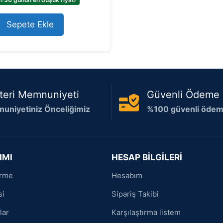
o
f
5
Sepete Ekle
teri Memnuniyeti
Güvenli Ödeme
uniyetiniz Önceliğimiz
%100 güvenli ödeme
IMI
HESAP BİLGİLERİ
irme
Hesabım
si
Sipariş Takibi
lar
Karşılaştırma listem