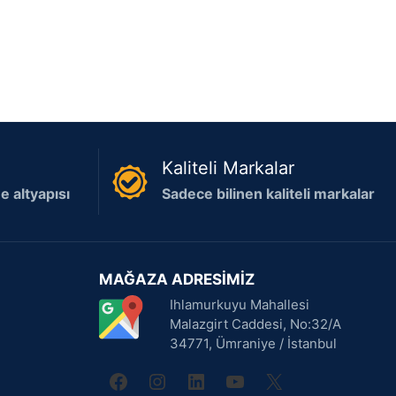
Kaliteli Markalar
 altyapısı
Sadece bilinen kaliteli markalar
MAĞAZA ADRESİMİZ
Ihlamurkuyu Mahallesi
Malazgirt Caddesi, No:32/A
34771, Ümraniye / İstanbul
facebook
instagram
linkedin
youtube
X