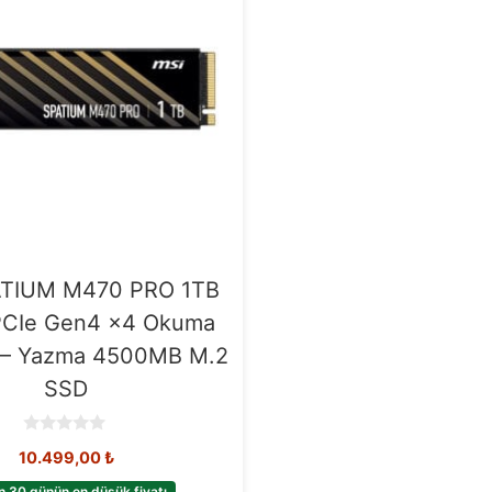
ATIUM M470 PRO 1TB
CIe Gen4 x4 Okuma
– Yazma 4500MB M.2
SSD
0
10.499,00
₺
o
u
t
n 30 günün en düşük fiyatı