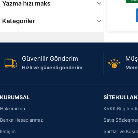
Yazma hızı maks
4500 MB/s
1
Kategoriler
Bilgisayar Bileşenleri
1
Güvenilir Gönderim
Müş
Hızlı ve güvenli gönderim
Memn
KURUMSAL
SİTE KULLAN
Hakkımızda
KVKK Bilgilend
Banka Hesaplarımız
Satış Sözleşme
İletişim
Şartlar ve Koşul