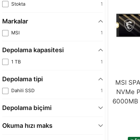
Stokta
1
Markalar
MSI
1
Depolama kapasitesi
1 TB
1
Depolama tipi
MSI SP
Dahili SSD
1
NVMe P
6000MB 
Depolama biçimi
M.2 SSD
1
Okuma hızı maks
6000 MB/s
1
So