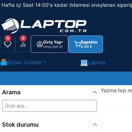
İçeriğe
Hafta içi Saat 14:00'a kadar ödemesi onaylanan sipariş
atla
0
0
Giriş Yap
Sepetim
▾
veya üye ol
0,00
₺
Bütün Ürünler
Laptop
Yazma hızı m
Arama
Stok durumu