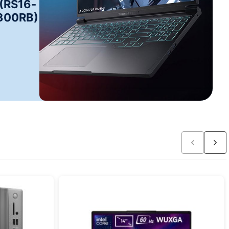
(RS16-
300RB)