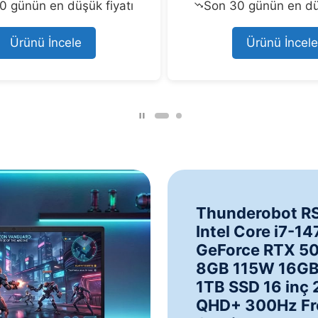
t
t
0 günün en düşük fiyatı
Son 30 günün en düş
o
o
f
f
5
5
Ürünü İncele
Ürünü İncele
Thunderobot R
Intel Core i7-1
GeForce RTX 5
8GB 115W 16G
1TB SSD 16 inç 
QHD+ 300Hz Fr