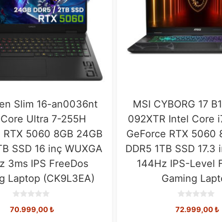
n Slim 16-an0036nt
MSI CYBORG 17 B
l Core Ultra 7-255H
092XTR Intel Core 
 RTX 5060 8GB 24GB
GeForce RTX 5060 
B SSD 16 inç WUXGA
DDR5 1TB SSD 17.3 i
z 3ms IPS FreeDos
144Hz IPS-Level 
g Laptop (CK9L3EA)
Gaming Lapt
0
0
70.999,00
₺
72.999,00
₺
o
o
u
u