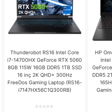
Thunderobot RS16 Intel Core
HP Ome
i7-14700HX GeForce RTX 5060
Inte
8GB 115W 16GB DDR5 1TB SSD
GeForce
16 inç 2K QHD+ 300Hz
DDR5 2T
FreeDos Gaming Laptop (RS16-
165H
i7147HX56C1Q300RB)
Gamin
0