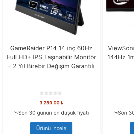
ARZOPA A3C PRO 13.3 inç
MSI PR
60Hz 1ms Full HD OLED Type-C
120Hz 
Taşınabilir Monitör
Sync
0
5.199,00
₺
o
u
t
Son 30 günün en düşük fiyatı
Son 2
o
f
5
Ürünü İncele