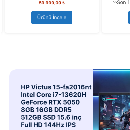
Son 1
59.999,00
₺
o
u
t
o
Ürünü İncele
f
5
HP Victus 15-fa2016nt
Intel Core i7-13620H
GeForce RTX 5050
8GB 16GB DDR5
512GB SSD 15.6 inç
Full HD 144Hz IPS