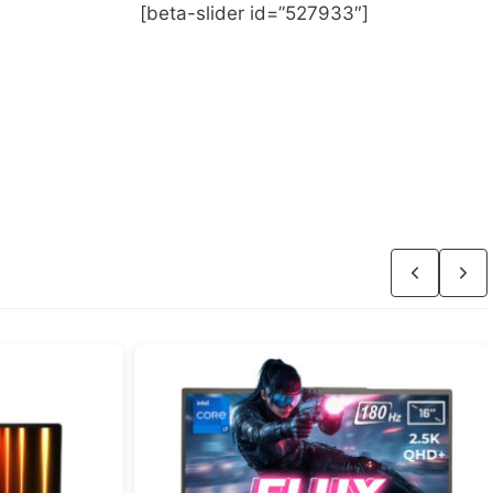
[beta-slider id=”527933″]