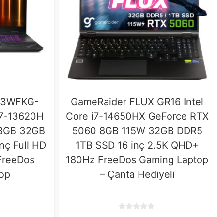
13WFKG-
GameRaider FLUX GR16 Intel
i7-13620H
Core i7-14650HX GeForce RTX
8GB 32GB
5060 8GB 115W 32GB DDR5
nç Full HD
1TB SSD 16 inç 2.5K QHD+
FreeDos
180Hz FreeDos Gaming Laptop
op
– Çanta Hediyeli
0