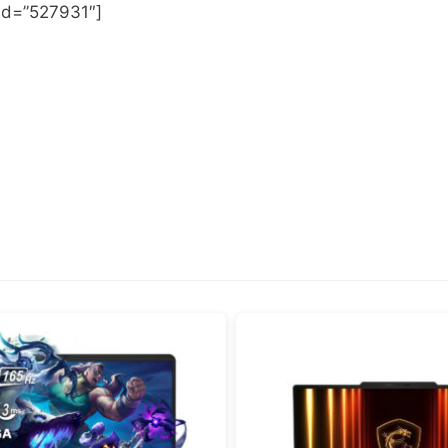
 id=”527931″]