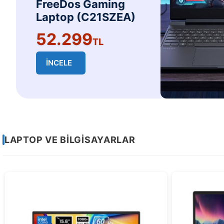
FreeDos Gaming
Laptop (C21SZEA)
52.299
TL
İNCELE
Sayfa
LAPTOP VE BİLGİSAYARLAR
2
/
2