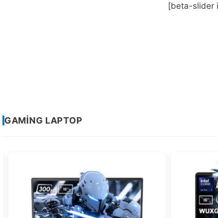
[beta-slider
Sayfa
GAMING LAPTOP
1
/
2