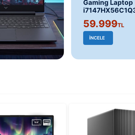
Gaming Laptop 
i7147HX56C1Q
59.999
TL
İNCELE