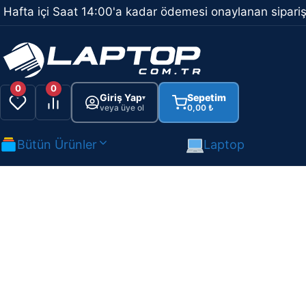
İçeriğe
Hafta içi Saat 14:00'a kadar ödemesi onaylanan sipariş
atla
0
0
Giriş Yap
Sepetim
▾
veya üye ol
0,00
₺
Bütün Ürünler
Laptop