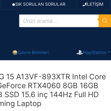
SIK SORULAN SORULAR
İLETİŞİM
Products
search
Çevre Birimleri
PlayStation
 15 A13VF-893XTR Intel Core
GeForce RTX4060 8GB 16GB
SSD 15.6 inç 144Hz Full HD
ming Laptop