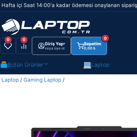
İçeriğe
Hafta içi Saat 14:00'a kadar ödemesi onaylanan sipariş
atla
0
0
0
Giriş Yap
Sepetim
▾
veya üye ol
0,00
₺
Bütün Ürünler
Laptop
Laptop
/
Gaming Laptop
/