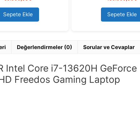
u
u
t
t
o
o
Sepete Ekle
Sepete Ekle
f
f
5
5
eri
Değerlendirmeler (0)
Sorular ve Cevaplar
Intel Core i7-13620H GeForc
l HD Freedos Gaming Laptop