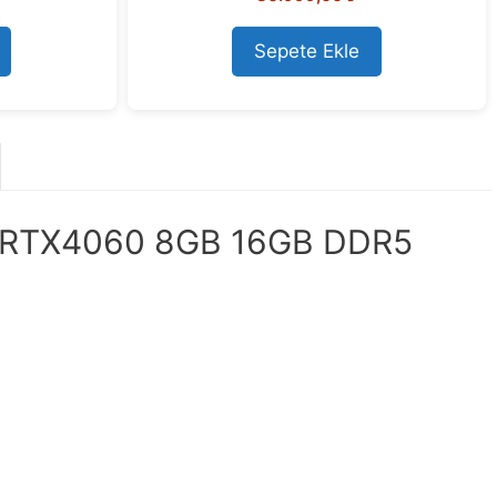
u
t
o
Sepete Ekle
f
5
e RTX4060 8GB 16GB DDR5