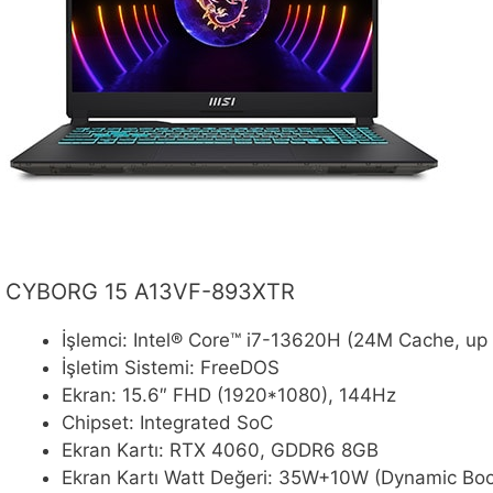
CYBORG 15 A13VF-893XTR
İşlemci: Intel® Core™ i7-13620H (24M Cache, up
İşletim Sistemi: FreeDOS
Ekran: 15.6″ FHD (1920*1080), 144Hz
Chipset: Integrated SoC
Ekran Kartı: RTX 4060, GDDR6 8GB
Ekran Kartı Watt Değeri: 35W+10W (Dynamic Boos