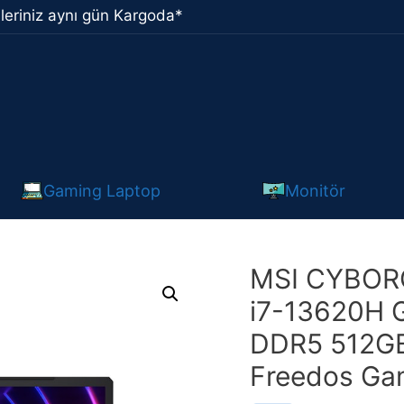
leriniz aynı gün Kargoda*
Gaming Laptop
Monitör
MSI CYBORG
i7-13620H 
DDR5 512GB 
Freedos Ga