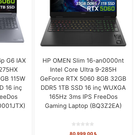
6p G6 IAX
HP OMEN Slim 16-an0000nt
9-275HX
Intel Core Ultra 9-285H
8GB 115W
GeForce RTX 5060 8GB 32GB
 16 inç
DDR5 1TB SSD 16 inç WUXGA
reeDos
165Hz 3ms IPS FreeDos
0001JTX)
Gaming Laptop (BQ3Z2EA)
0
80.999,00
₺
o