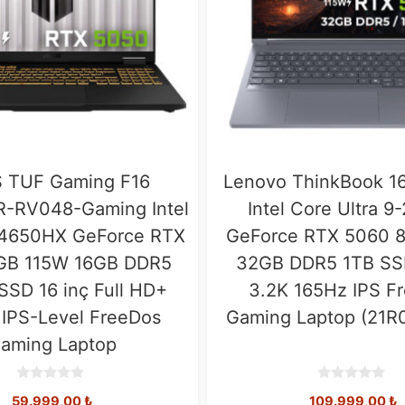
 TUF Gaming F16
Lenovo ThinkBook 1
-RV048-Gaming Intel
Intel Core Ultra 
14650HX GeForce RTX
GeForce RTX 5060 
GB 115W 16GB DDR5
32GB DDR5 1TB SSD
SSD 16 inç Full HD+
3.2K 165Hz IPS F
IPS-Level FreeDos
Gaming Laptop (21R
aming Laptop
0
0
59.999,00
₺
109.999,00
₺
o
o