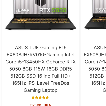
ASUS TUF Gaming F16
ASUS
FX608JH-RV010-Gaming Intel
FX608JHR
Core i5-13450HX GeForce RTX
Core i7-
5050 8GB 115W 16GB DDR5
5050 8
512GB SSD 16 inç Full HD+
512GB 
165Hz IPS-Level FreeDos
165Hz 
Gaming Laptop
G
5.00
52.999,00
₺
out of 5