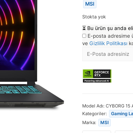
MSI
Stokta yok
⏳
Bu ürün şu anda eli
E-posta adresime ü
ve
Gizlilik Politikası
ko
E-
posta
Bu
Adresi
ürün
stoğa
döndüğünde
bildirim
almak
Model Adı:
CYBORG 15 
için
Kategoriler:
Gaming L
e-
Marka:
MSI
posta
adresinizi