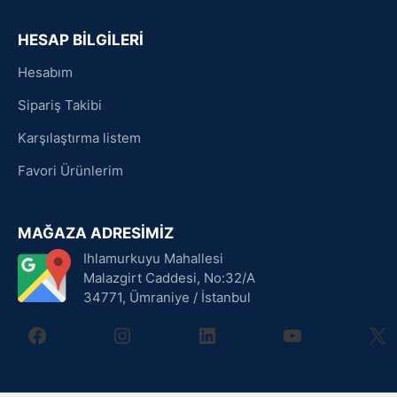
HESAP BİLGİLERİ
Hesabım
Sipariş Takibi
Karşılaştırma listem
Favori Ürünlerim
MAĞAZA ADRESİMİZ
Ihlamurkuyu Mahallesi
Malazgirt Caddesi, No:32/A
34771, Ümraniye / İstanbul
facebook
instagram
linkedin
youtube
X