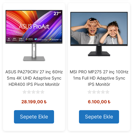
ASUS PA279CRV 27 inç 60Hz
MSI PRO MP275 27 inç 100Hz
5ms 4K UHD Adaptive Sync
1ms Full HD Adaptive Sync
HDR400 IPS Pivot Monitör
IPS Monitör
0
0
28.199,00
₺
6.100,00
₺
o
o
u
u
t
t
o
o
Sepete Ekle
Sepete Ekle
f
f
5
5