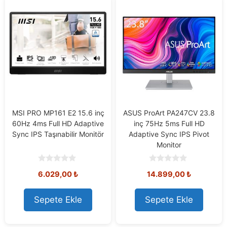
MSI PRO MP161 E2 15.6 inç
ASUS ProArt PA247CV 23.8
60Hz 4ms Full HD Adaptive
inç 75Hz 5ms Full HD
Sync IPS Taşınabilir Monitör
Adaptive Sync IPS Pivot
Monitor
0
0
6.029,00
₺
14.899,00
₺
o
o
u
u
t
t
o
o
Sepete Ekle
Sepete Ekle
f
f
5
5