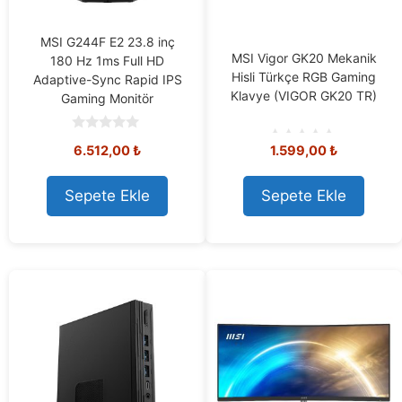
MSI G244F E2 23.8 inç
MSI Vigor GK20 Mekanik
180 Hz 1ms Full HD
Hisli Türkçe RGB Gaming
Adaptive-Sync Rapid IPS
Klavye (VIGOR GK20 TR)
Gaming Monitör
0
6.512,00
₺
1.599,00
₺
o
0
u
o
t
u
o
t
Sepete Ekle
Sepete Ekle
f
o
5
f
5