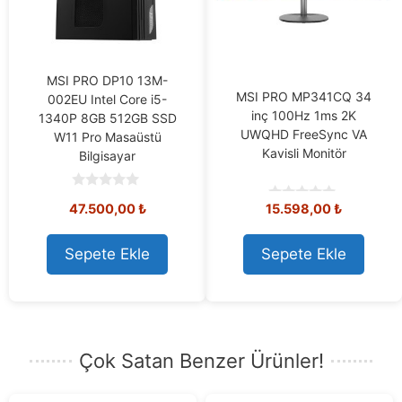
MSI PRO DP10 13M-
MSI PRO MP341CQ 34
002EU Intel Core i5-
inç 100Hz 1ms 2K
1340P 8GB 512GB SSD
UWQHD FreeSync VA
W11 Pro Masaüstü
Kavisli Monitör
Bilgisayar
0
47.500,00
₺
15.598,00
₺
o
0
u
o
t
u
o
t
Sepete Ekle
Sepete Ekle
f
o
5
f
5
Çok Satan Benzer Ürünler!