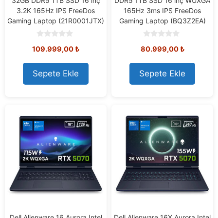
32GB DDR5 1TB SSD 16 inç
DDR5 1TB SSD 16 inç WUXGA
3.2K 165Hz IPS FreeDos
165Hz 3ms IPS FreeDos
Gaming Laptop (21R0001JTX)
Gaming Laptop (BQ3Z2EA)
0
0
109.999,00
₺
80.999,00
₺
o
o
u
u
t
t
o
o
Sepete Ekle
Sepete Ekle
f
f
5
5
Dell Alienware 16 Aurora Intel
Dell Alienware 16X Aurora Intel