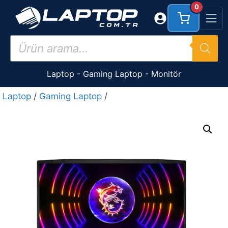
İçeriğe
0
atla
Products
search
Laptop
-
Gaming Laptop
-
Monitör
Laptop
/
Gaming Laptop
/