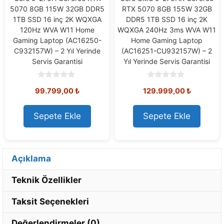
5070 8GB 115W 32GB DDR5
RTX 5070 8GB 155W 32GB
1TB SSD 16 inç 2K WQXGA
DDR5 1TB SSD 16 inç 2K
120Hz WVA W11 Home
WQXGA 240Hz 3ms WVA W11
Gaming Laptop (AC16250-
Home Gaming Laptop
C932157W) – 2 Yıl Yerinde
(AC16251-CU932157W) – 2
Servis Garantisi
Yıl Yerinde Servis Garantisi
0
0
99.799,00
₺
129.999,00
₺
o
o
u
u
t
t
o
o
Sepete Ekle
Sepete Ekle
f
f
5
5
Açıklama
Teknik Özellikler
Taksit Seçenekleri
Değerlendirmeler (0)