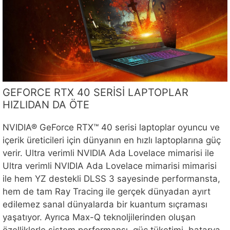
GEFORCE RTX 40 SERİSİ LAPTOPLAR
HIZLIDAN DA ÖTE
NVIDIA® GeForce RTX™ 40 serisi laptoplar oyuncu ve
içerik üreticileri için dünyanın en hızlı laptoplarına güç
verir. Ultra verimli NVIDIA Ada Lovelace mimarisi ile
Ultra verimli NVIDIA Ada Lovelace mimarisi mimarisi
ile hem YZ destekli DLSS 3 sayesinde performansta,
hem de tam Ray Tracing ile gerçek dünyadan ayırt
edilemez sanal dünyalarda bir kuantum sıçraması
yaşatıyor. Ayrıca Max-Q teknoljilerinden oluşan
özelliklerle sistem performansı, güç tüketimi, batarya