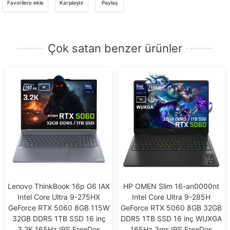
Favorilere ekle
Karşılaştır
Paylaş
Çok satan benzer ürünler
Lenovo ThinkBook 16p G6 IAX
HP OMEN Slim 16-an0000nt
Intel Core Ultra 9-275HX
Intel Core Ultra 9-285H
GeForce RTX 5060 8GB 115W
GeForce RTX 5060 8GB 32GB
32GB DDR5 1TB SSD 16 inç
DDR5 1TB SSD 16 inç WUXGA
3.2K 165Hz IPS FreeDos
165Hz 3ms IPS FreeDos