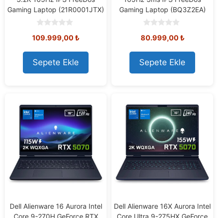
Gaming Laptop (21R0001JTX)
Gaming Laptop (BQ3Z2EA)
0
0
109.999,00
₺
80.999,00
₺
o
o
u
u
t
t
o
o
Sepete Ekle
Sepete Ekle
f
f
5
5
Dell Alienware 16 Aurora Intel
Dell Alienware 16X Aurora Intel
Core 9-270H GeForce RTX
Core Ultra 9-275HX GeForce