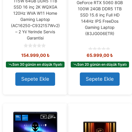
115W 64GB DDR5 1TB
GeForce RTX 5060 8GB
SSD 16 inç 2K WQXGA
100W 24GB DDR5 1TB
120Hz WVA W11 Home
SSD 15.6 inç Full HD
Gaming Laptop
144Hz IPS FreeDos
(AC16250-C932157Wv2)
Gaming Laptop
– 2 Yıl Yerinde Servis
(83JG006ETR)
Garantisi
0
154.999,00
₺
65.999,00
₺
0
o
o
u
u
t
Son 30 günün en düşük fiyatı
Son 20 günün en düşük fiyatı
t
o
o
f
f
5
Sepete Ekle
Sepete Ekle
5