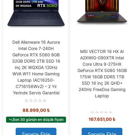
Dell Alienware 16 Aurora
Intel Core 7-240H
MSI VECTOR 16 HX AI
GeForce RTX 5060 8GB
A2XWIG-090XTR Intel
32GB DDR5 2TB SSD 16
Core Ultra 9-275HX
inç 2K WQXGA 120Hz
GeForce RTX 5080 16GB
WVA W11 Home Gaming
175W 16GB DDR5 1TB
Laptop (AC16250-
SSD 16 inç 2K QHD+
C716156Wv2) – 2 Yıl
240Hz FreeDos Gaming
Yerinde Servis Garantisi
Laptop
0
88.999,00
₺
o
u
167.651,00
₺
0
t
Son 30 günün en düşük fiyatı
o
o
u
f
t
5
Sepete Ekle
Sepete Ekle