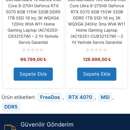
Core 9-270H GeForce RTX
Core Ultra 9-275HX GeForce
5070 8GB 115W 32GB DDR5
RTX 5070 8GB 155W 32GB
1TB SSD 16 inç 2K WQXGA
DDR5 1TB SSD 16 inç 2K
120Hz WVA W11 Home
WQXGA 240Hz 3ms WVA W11
Gaming Laptop (AC16250-
Home Gaming Laptop
C932157W) – 2 Yıl Yerinde
(AC16251-CU932157W) – 2
Servis Garantisi
Yıl Yerinde Servis Garantisi
0
0
99.799,00
₺
129.999,00
₺
o
o
u
u
t
t
o
o
Sepete Ekle
Sepete Ekle
f
f
5
5
Ürün etiketleri:
FreeDos
,
RTX 4070
,
MSI
,
DDR5
Güvenilir Gönderim