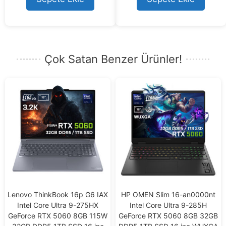
o
f
5
Çok Satan Benzer Ürünler!
Lenovo ThinkBook 16p G6 IAX
HP OMEN Slim 16-an0000nt
Intel Core Ultra 9-275HX
Intel Core Ultra 9-285H
GeForce RTX 5060 8GB 115W
GeForce RTX 5060 8GB 32GB