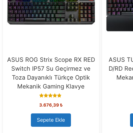
ASUS ROG Strix Scope RX RED
ASUS T
Switch IP57 Su Geçirmez ve
D/RD Re
Toza Dayanıklı Türkçe Optik
Mekan
Mekanik Gaming Klavye
4.67
3.676,39
₺
out of 5
Sepete Ekle