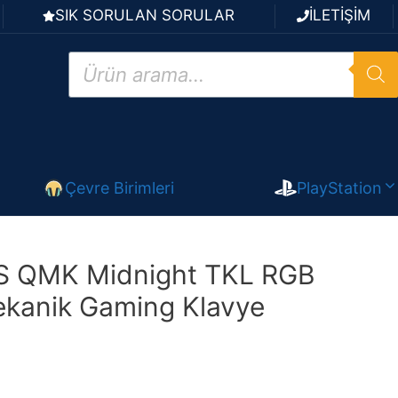
SIK SORULAN SORULAR
İLETİŞİM
Products
search
Çevre Birimleri
PlayStation
 QMK Midnight TKL RGB
kanik Gaming Klavye