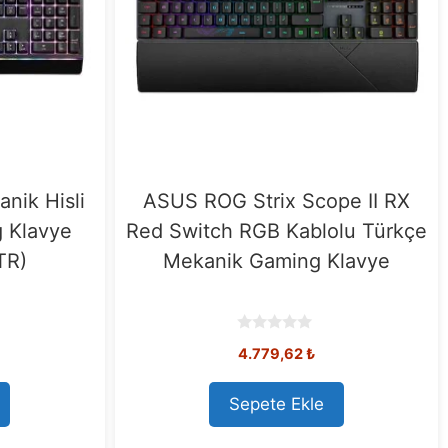
nik Hisli
ASUS ROG Strix Scope II RX
 Klavye
Red Switch RGB Kablolu Türkçe
TR)
Mekanik Gaming Klavye
0
4.779,62
₺
o
u
t
o
Sepete Ekle
f
5