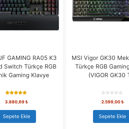
UF GAMING RA05 K3
MSI Vigor GK30 Meka
d Switch Türkçe RGB
Türkçe RGB Gaming
ik Gaming Klavye
(VIGOR GK30 
5.00
0
3.880,69
₺
2.599,00
₺
out of 5
o
u
t
o
Sepete Ekle
Sepete Ekle
f
5