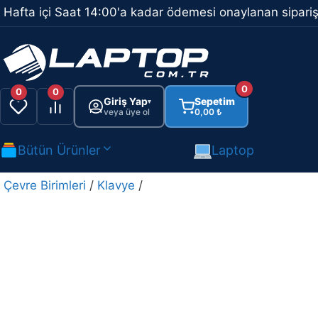
İçeriğe
Hafta içi Saat 14:00'a kadar ödemesi onaylanan sipariş
atla
0
0
0
Giriş Yap
Sepetim
▾
veya üye ol
0,00
₺
Bütün Ürünler
Laptop
Çevre Birimleri
/
Klavye
/