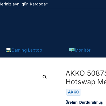
leriniz aynı gün Kargoda*
Gaming Laptop
Monitör
AKKO 5087S
Hotswap Me
AKKO
Üretimi Durdurulmuş