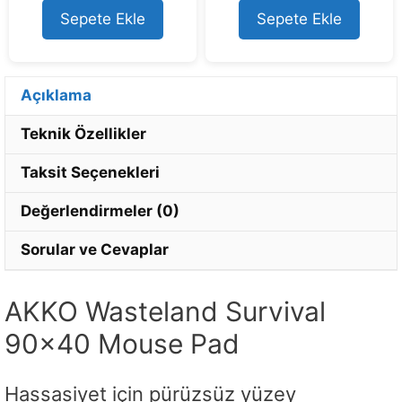
t
t
o
o
Sepete Ekle
Sepete Ekle
f
f
5
5
Açıklama
Teknik Özellikler
Taksit Seçenekleri
Değerlendirmeler (0)
Sorular ve Cevaplar
AKKO Wasteland Survival
90×40 Mouse Pad
Hassasiyet için pürüzsüz yüzey