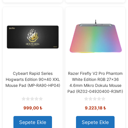
Cybeart Rapid Series
Razer Firefly V2 Pro Phantom
Hogwarts Edition 90×40 XXL
White Edition RGB 27×36
Mouse Pad (MP-RA90-HP04)
4.6mm Mikro Dokulu Mouse
Pad (RZ02-04920400-R3M1)
0
0
999,00
₺
9.223,18
₺
o
o
u
u
t
t
o
o
Sepete Ekle
Sepete Ekle
f
f