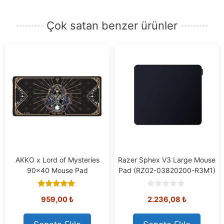
posta
adresinizi
Çok satan benzer ürünler
girin.
AKKO x Lord of Mysteries
Razer Sphex V3 Large Mouse
90×40 Mouse Pad
Pad (RZ02-03820200-R3M1)
5.00
0
959,00
₺
2.236,08
₺
out of 5
o
u
t
o