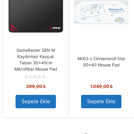
GameRaider GEN M
Kaydırmaz Kauçuk
AKKO x Cinnamoroll Star
Taban 30x40cm
90×40 Mouse Pad
Mikrofiber Mouse Pad
0
399,00
₺
1.049,00
₺
o
0
u
o
t
u
o
t
Sepete Ekle
Sepete Ekle
f
o
5
f
5