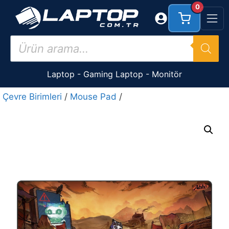
İçeriğe
0
atla
Products
search
Laptop
-
Gaming Laptop
-
Monitör
Çevre Birimleri
/
Mouse Pad
/