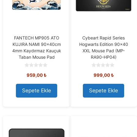
FANTECH MP905 ATO
Cybeart Rapid Series
KUJIRA NAMI 90x40cm
Hogwarts Edition 90×40
4mm Kaydırmaz Kauçuk
XXL Mouse Pad (MP-
Taban Mouse Pad
RA90-HP04)
0
0
959,00
₺
999,00
₺
o
o
u
u
t
t
o
o
Sepete Ekle
Sepete Ekle
f
f
5
5