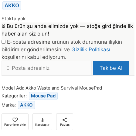
AKKO
Stokta yok
⏳
Bu ürün şu anda elimizde yok — stoğa girdiğinde ilk
haber alan siz olun!
E-posta adresime ürünün stok durumuna ilişkin
bildirimler gönderilmesini ve
Gizlilik Politikası
koşullarını kabul ediyorum.
E-
Takibe Al
posta
Bu
Adresi
ürün
Model Adı:
Akko Wasteland Survival MousePad
stoğa
Kategoriler:
Mouse Pad
döndüğünde
Marka:
AKKO
bildirim
almak
için
Favorilere ekle
Karşılaştır
Paylaş
e-