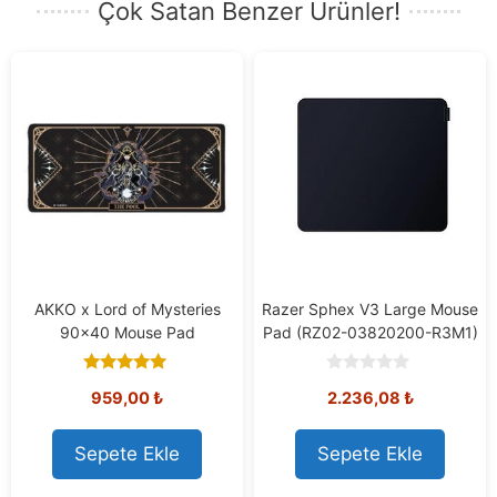
Çok Satan Benzer Ürünler!
AKKO x Lord of Mysteries
Razer Sphex V3 Large Mouse
90×40 Mouse Pad
Pad (RZ02-03820200-R3M1)
5.00
0
959,00
₺
2.236,08
₺
out of 5
o
u
t
o
Sepete Ekle
Sepete Ekle
f
5