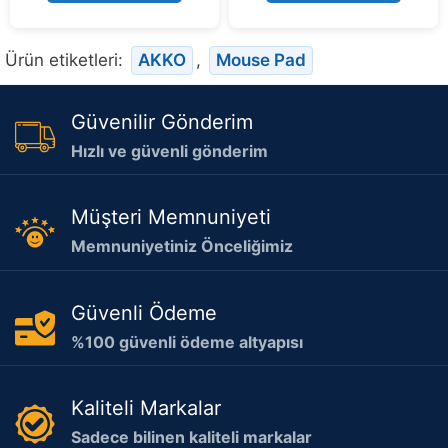
5
5
Ürün etiketleri:
AKKO
,
Mouse Pad
Güvenilir Gönderim
Hızlı ve güvenli gönderim
Müşteri Memnuniyeti
Memnuniyetiniz Önceliğimiz
Güvenli Ödeme
%100 güvenli ödeme altyapısı
Kaliteli Markalar
Sadece bilinen kaliteli markalar