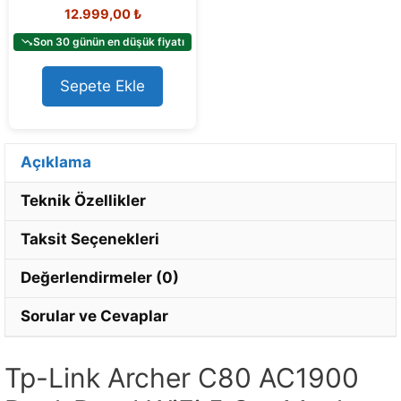
0
12.999,00
₺
o
u
t
Son 30 günün en düşük fiyatı
o
f
5
Sepete Ekle
Açıklama
Teknik Özellikler
Taksit Seçenekleri
Değerlendirmeler (0)
Sorular ve Cevaplar
Tp-Link Archer C80 AC1900