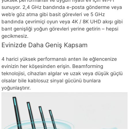
yüksek performanslı ve uygun fiyatlı ev için Wi-Fi
sunuyor. 2,4 GHz bandında e-posta gönderme veya
web’e göz atma gibi basit görevleri ve 5 GHz
bandında çevrimiçi oyun veya 4K / 8K UHD akışı gibi
bant genişliği yoğun görevleri yerine getirin – hepsi
gecikmesiz.
Evinizde Daha Geniş Kapsam
4 harici yüksek performanslı anten ile eğlencenize
evinizin her köşesinden erişin. Beamforming
teknolojisi, cihazları algılar ve uzak veya düşük güçlü
olsalar bile kablosuz sinyal gücünü bunlara
yoğunlaştırır.