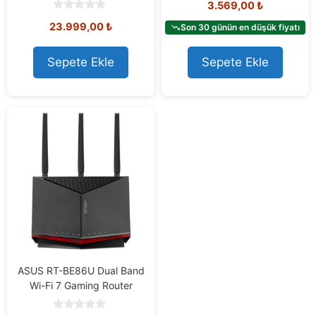
3.569,00
₺
o
u
0
23.999,00
₺
t
Son 30 günün en düşük fiyatı
o
o
u
f
t
5
o
Sepete Ekle
Sepete Ekle
f
5
ASUS RT-BE86U Dual Band
Wi-Fi 7 Gaming Router