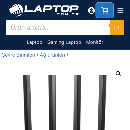
İçeriğe
atla
Products
search
Laptop
-
Gaming Laptop
-
Monitör
Çevre Birimleri
/
Ağ ürünleri
/