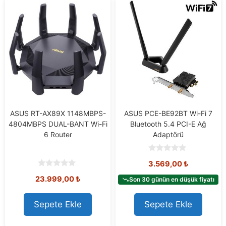
ASUS RT-AX89X 1148MBPS-
ASUS PCE-BE92BT Wi-Fi 7
4804MBPS DUAL-BANT Wi-Fi
Bluetooth 5.4 PCI-E Ağ
6 Router
Adaptörü
0
3.569,00
₺
o
u
0
23.999,00
₺
t
Son 30 günün en düşük fiyatı
o
o
u
f
t
5
o
Sepete Ekle
Sepete Ekle
f
5