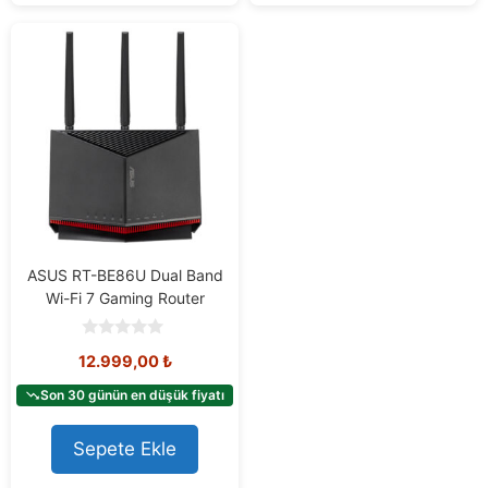
ASUS RT-BE86U Dual Band
Wi-Fi 7 Gaming Router
0
12.999,00
₺
o
u
t
Son 30 günün en düşük fiyatı
o
f
5
Sepete Ekle