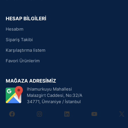
HESAP BİLGİLERİ
Hesabım
Sipariş Takibi
Karşılaştırma listem
Favori Ürünlerim
MAĞAZA ADRESİMİZ
Ihlamurkuyu Mahallesi
Malazgirt Caddesi, No:32/A
34771, Ümraniye / İstanbul
facebook
instagram
linkedin
youtube
X