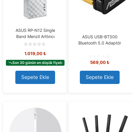
ASUS RP-N12 Single
Band Menzil Arttırıcı
ASUS USB-BT500
Bluetooth 5.0 Adaptör
0
1.019,00
₺
o
u
569,00
₺
t
Son 30 günün en düşük fiyatı
0
o
o
f
u
5
t
Sepete Ekle
Sepete Ekle
o
f
5