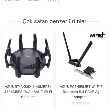
e-
posta
adresinizi
Çok satan benzer ürünler
girin.
ASUS RT-AX89X 1148MBPS-
ASUS PCE-BE92BT Wi-Fi 7
4804MBPS DUAL-BANT Wi-Fi
Bluetooth 5.4 PCI-E Ağ
6 Router
Adaptörü
0