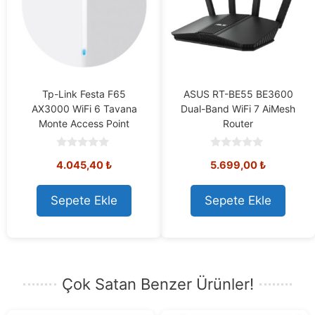
Tp-Link Festa F65
ASUS RT-BE55 BE3600
AX3000 WiFi 6 Tavana
Dual-Band WiFi 7 AiMesh
Monte Access Point
Router
0
0
4.045,40
₺
5.699,00
₺
o
o
u
u
t
t
o
o
Sepete Ekle
Sepete Ekle
f
f
5
5
Çok Satan Benzer Ürünler!