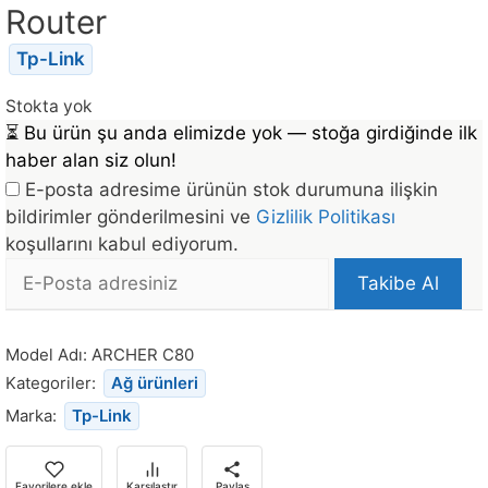
Router
Tp-Link
Stokta yok
⏳
Bu ürün şu anda elimizde yok — stoğa girdiğinde ilk
haber alan siz olun!
E-posta adresime ürünün stok durumuna ilişkin
bildirimler gönderilmesini ve
Gizlilik Politikası
koşullarını kabul ediyorum.
E-
Takibe Al
posta
Bu
Adresi
ürün
Model Adı:
ARCHER C80
stoğa
Kategoriler:
Ağ ürünleri
döndüğünde
Marka:
Tp-Link
bildirim
almak
için
Favorilere ekle
Karşılaştır
Paylaş