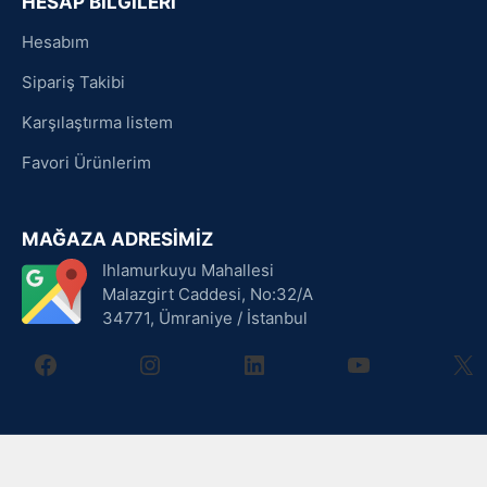
HESAP BİLGİLERİ
Hesabım
Sipariş Takibi
Karşılaştırma listem
Favori Ürünlerim
MAĞAZA ADRESİMİZ
Ihlamurkuyu Mahallesi
Malazgirt Caddesi, No:32/A
34771, Ümraniye / İstanbul
facebook
instagram
linkedin
youtube
X