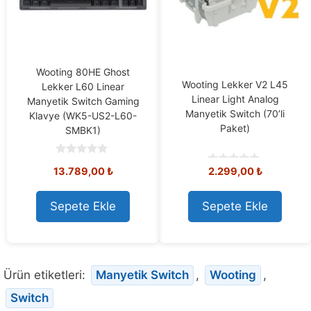
Wooting 80HE Ghost
Wooting Lekker V2 L45
Lekker L60 Linear
Linear Light Analog
Manyetik Switch Gaming
Manyetik Switch (70’li
Klavye (WK5-US2-L60-
Paket)
SMBK1)
0
13.789,00
₺
2.299,00
₺
o
0
u
o
t
u
o
t
Sepete Ekle
Sepete Ekle
f
o
5
f
5
Ürün etiketleri:
Manyetik Switch
,
Wooting
,
Switch