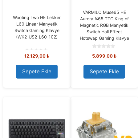
VARMILO Muse65 HE
Wooting Two HE Lekker
Aurora %65 TTC King of
L60 Linear Manyetik
Magnetic RGB Manyetik
Switch Gaming Klavye
Switch Hall Effect
(WK2-US2-L60-102)
Hotswap Gaming Klavye
0
12.129,00
₺
5.899,00
₺
o
0
u
o
t
u
o
t
Sepete Ekle
Sepete Ekle
f
o
5
f
5