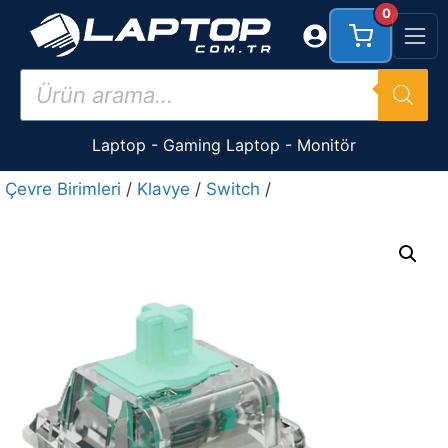
İçeriğe
0
atla
Products
search
Laptop
-
Gaming Laptop
-
Monitör
Çevre Birimleri
/
Klavye
/
Switch
/