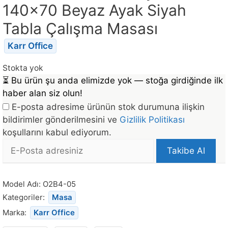
140×70 Beyaz Ayak Siyah
Tabla Çalışma Masası
Karr Office
Stokta yok
⏳
Bu ürün şu anda elimizde yok — stoğa girdiğinde ilk
haber alan siz olun!
E-posta adresime ürünün stok durumuna ilişkin
bildirimler gönderilmesini ve
Gizlilik Politikası
koşullarını kabul ediyorum.
E-
Takibe Al
posta
Bu
Adresi
ürün
Model Adı:
O2B4-05
stoğa
Kategoriler:
Masa
döndüğünde
Marka:
Karr Office
bildirim