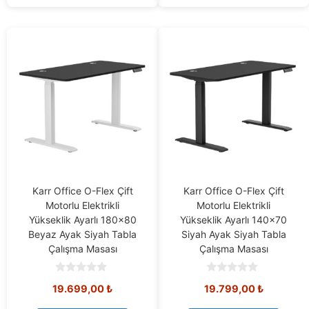
Karr Office O-Flex Çift
Karr Office O-Flex Çift
Motorlu Elektrikli
Motorlu Elektrikli
Yükseklik Ayarlı 180×80
Yükseklik Ayarlı 140×70
Beyaz Ayak Siyah Tabla
Siyah Ayak Siyah Tabla
Çalışma Masası
Çalışma Masası
0
0
19.699,00
₺
19.799,00
₺
o
o
u
u