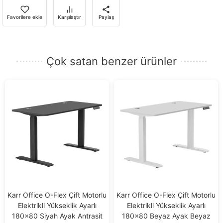
almak
için
Favorilere ekle
Karşılaştır
Paylaş
e-
posta
adresinizi
Çok satan benzer ürünler
girin.
Karr Office O-Flex Çift Motorlu
Karr Office O-Flex Çift Motorlu
Elektrikli Yükseklik Ayarlı
Elektrikli Yükseklik Ayarlı
180×80 Siyah Ayak Antrasit
180×80 Beyaz Ayak Beyaz