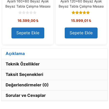
Ayarlı 160×80 Beyaz Ayak
Ayarlı 120×60 Beyaz Ayak
Beyaz Tabla Çalışma Masası
Beyaz Tabla Çalışma Masası
0
5.00
16.599,00
₺
15.999,01
₺
o
out of 5
u
t
o
Sepete Ekle
Sepete Ekle
f
5
Açıklama
Teknik Özellikler
Taksit Seçenekleri
Değerlendirmeler (0)
Sorular ve Cevaplar