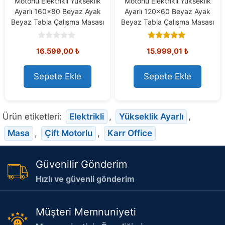
Motorlu Elektrikli Yükseklik
Motorlu Elektrikli Yükseklik
Ayarlı 160×80 Beyaz Ayak
Ayarlı 120×60 Beyaz Ayak
Beyaz Tabla Çalışma Masası
Beyaz Tabla Çalışma Masası
0
5.00
16.599,00
₺
15.999,01
₺
o
out of 5
u
t
o
Sepete Ekle
Sepete Ekle
f
5
Ürün etiketleri:
Elektrikli
,
Yükseklik Ayarlı
,
Masa
,
Çift Motorlu
,
Karr Office
Güvenilir Gönderim
Hızlı ve güvenli gönderim
Müşteri Memnuniyeti