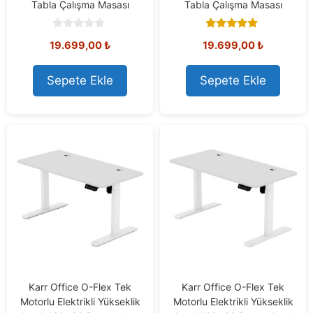
Tabla Çalışma Masası
Tabla Çalışma Masası
0
5.00
19.699,00
₺
19.699,00
₺
o
out of 5
u
t
o
Sepete Ekle
Sepete Ekle
f
5
Karr Office O-Flex Tek
Karr Office O-Flex Tek
Motorlu Elektrikli Yükseklik
Motorlu Elektrikli Yükseklik