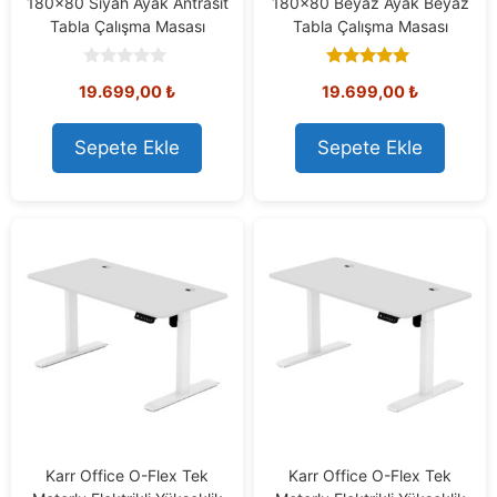
180×80 Siyah Ayak Antrasit
180×80 Beyaz Ayak Beyaz
Tabla Çalışma Masası
Tabla Çalışma Masası
0
5.00
19.699,00
₺
19.699,00
₺
o
out of 5
u
t
o
Sepete Ekle
Sepete Ekle
f
5
Karr Office O-Flex Tek
Karr Office O-Flex Tek