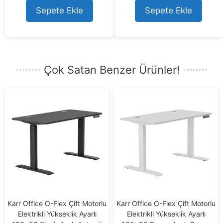
t
t
o
o
Sepete Ekle
Sepete Ekle
f
f
5
5
Çok Satan Benzer Ürünler!
Karr Office O-Flex Çift Motorlu
Karr Office O-Flex Çift Motorlu
Elektrikli Yükseklik Ayarlı
Elektrikli Yükseklik Ayarlı