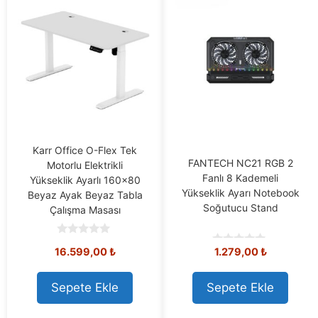
Karr Office O-Flex Tek
FANTECH NC21 RGB 2
Motorlu Elektrikli
Fanlı 8 Kademeli
Yükseklik Ayarlı 160×80
Yükseklik Ayarı Notebook
Beyaz Ayak Beyaz Tabla
Soğutucu Stand
Çalışma Masası
0
16.599,00
₺
1.279,00
₺
o
0
u
o
t
u
o
t
Sepete Ekle
Sepete Ekle
f
o
5
f
5