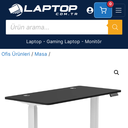
İçeriğe
0
atla
Products
search
Laptop
-
Gaming Laptop
-
Monitör
Ofis Ürünleri
/
Masa
/