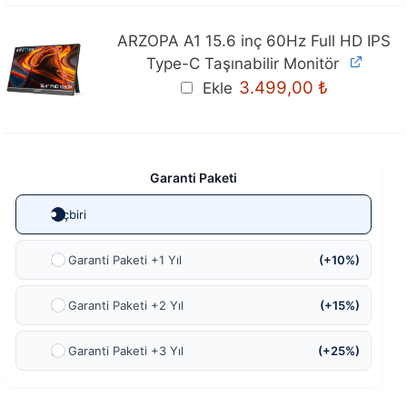
ARZOPA A1 15.6 inç 60Hz Full HD IPS
Type-C Taşınabilir Monitör
Orijinal
Mevcut
3.499,00
₺
Ekle
fiyat:
fiyat:
3.699,00 ₺.
3.499,00 ₺
Garanti Paketi
Hiçbiri
Ek Garanti Paketi +1 Yıl
(+10%)
Ek Garanti Paketi +2 Yıl
(+15%)
Ek Garanti Paketi +3 Yıl
(+25%)