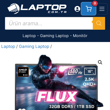
İçeriğe
0
atla
Products
search
Laptop
-
Gaming Laptop
-
Monitör
Laptop
/
Gaming Laptop
/