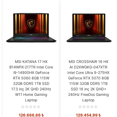
MSI KATANA 17 HX
MSI CROSSHAIR 16 HX
B14WFK-217TR Intel Core
AI D2XWGKG-047XTR
i9-14900HX GeForce
Intel Core Ultra 9-275HX
RTX 5060 8GB 115W
GeForce RTX 5070 8GB
32GB DDR5 1TB SSD
115W 32GB DDR5 1TB
17.3 inç 2K QHD 240Hz
SSD 16 inç 2K QHD+
W11 Home Gaming
240Hz FreeDos Gaming
Laptop
Laptop
0
0
126.666,66
₺
129.454,99
₺
o
o