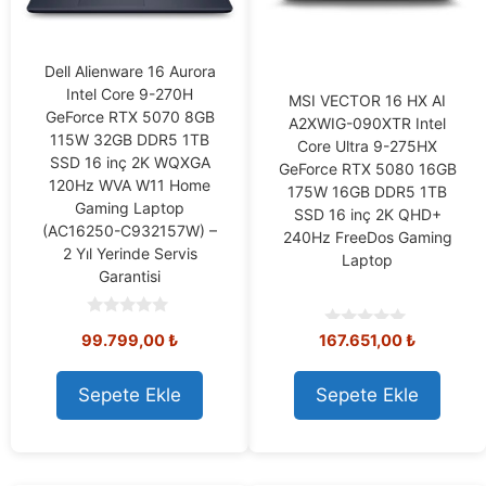
Dell Alienware 16 Aurora
Intel Core 9-270H
MSI VECTOR 16 HX AI
GeForce RTX 5070 8GB
A2XWIG-090XTR Intel
115W 32GB DDR5 1TB
Core Ultra 9-275HX
SSD 16 inç 2K WQXGA
GeForce RTX 5080 16GB
120Hz WVA W11 Home
175W 16GB DDR5 1TB
Gaming Laptop
SSD 16 inç 2K QHD+
(AC16250-C932157W) –
240Hz FreeDos Gaming
2 Yıl Yerinde Servis
Laptop
Garantisi
0
99.799,00
₺
167.651,00
₺
0
o
o
u
u
t
t
o
Sepete Ekle
Sepete Ekle
o
f
f
5
5