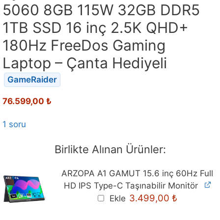
5060 8GB 115W 32GB DDR5
1TB SSD 16 inç 2.5K QHD+
180Hz FreeDos Gaming
Laptop – Çanta Hediyeli
GameRaider
76.599,00
₺
1 soru
Birlikte Alınan Ürünler:
ARZOPA A1 GAMUT 15.6 inç 60Hz Full
HD IPS Type-C Taşınabilir Monitör
Orijinal
Mevcut
3.499,00
₺
Ekle
fiyat:
fiyat:
3.699,00 ₺.
3.499,00 ₺