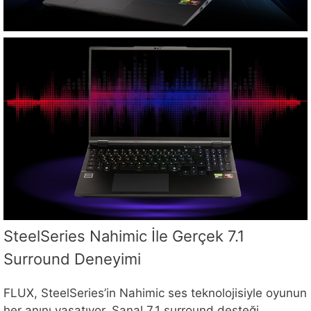
SteelSeries Nahimic İle Gerçek 7.1
Surround Deneyimi
FLUX, SteelSeries’in Nahimic ses teknolojisiyle oyunun
her anını yaşatıyor. Sanal 7.1 surround desteği