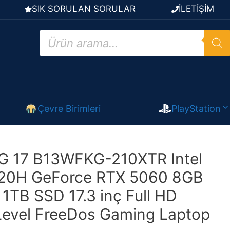
SIK SORULAN SORULAR
İLETİŞİM
Products
search
Çevre Birimleri
PlayStation
 17 B13WFKG-210XTR Intel
620H GeForce RTX 5060 8GB
TB SSD 17.3 inç Full HD
Level FreeDos Gaming Laptop