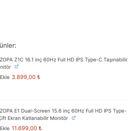
ünler:
ZOPA Z1C 16.1 inç 60Hz Full HD IPS Type-C Taşınabilir
nitör
Orijinal
Mevcut
3.899,00
₺
Ekle
fiyat:
fiyat:
4.099,00 ₺.
3.899,00 ₺.
ZOPA E1 Dual-Screen 15.6 inç 60Hz Full HD IPS Type-
ift Ekran Katlanabilir Monitör
Orijinal
Mevcut
11.699,00
₺
Ekle