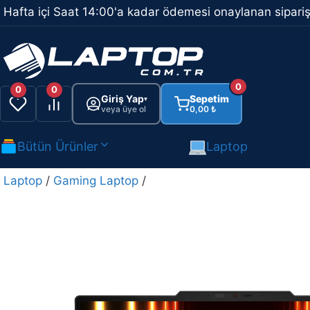
İçeriğe
Hafta içi Saat 14:00'a kadar ödemesi onaylanan sipariş
atla
0
0
0
Giriş Yap
Sepetim
▾
veya üye ol
0,00
₺
Bütün Ürünler
Laptop
Laptop
/
Gaming Laptop
/