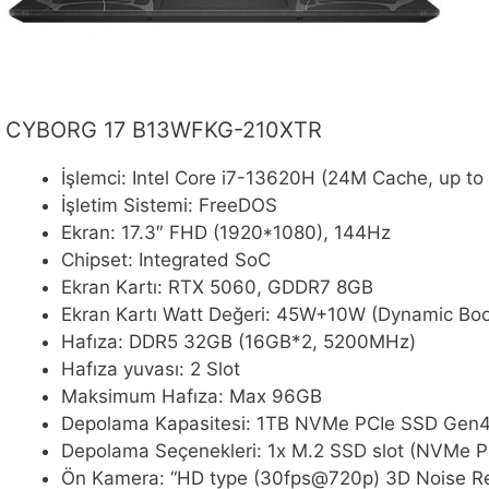
CYBORG 17 B13WFKG-210XTR
İşlemci: Intel Core i7-13620H (24M Cache, up to
İşletim Sistemi: FreeDOS
Ekran: 17.3″ FHD (1920*1080), 144Hz
Chipset: Integrated SoC
Ekran Kartı: RTX 5060, GDDR7 8GB
Ekran Kartı Watt Değeri: 45W+10W (Dynamic Boos
Hafıza: DDR5 32GB (16GB*2, 5200MHz)
Hafıza yuvası: 2 Slot
Maksimum Hafıza: Max 96GB
Depolama Kapasitesi: 1TB NVMe PCIe SSD Ge
Depolama Seçenekleri: 1x M.2 SSD slot (NVMe 
Ön Kamera: “HD type (30fps@720p) 3D Noise R