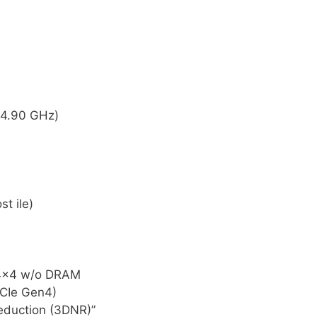
 4.90 GHz)
t ile)
n4x4 w/o DRAM
PCIe Gen4)
eduction (3DNR)”