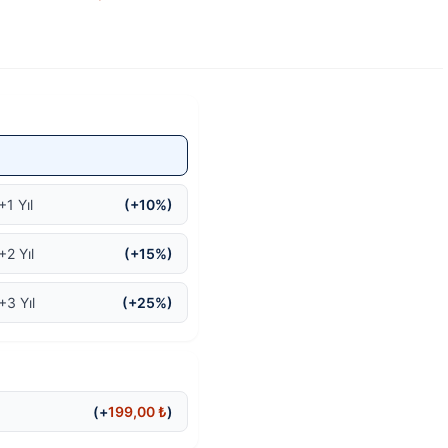
fiyat:
fiyat:
11.999,00 ₺.
11.699,00 ₺.
+1 Yıl
(+10%)
+2 Yıl
(+15%)
+3 Yıl
(+25%)
(+
199,00
₺
)