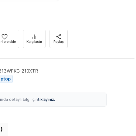
rilere ekle
Karşılaştır
Paylaş
B13WFKG-210XTR
aptop
tıklayınız.
nda detaylı bilgi için
1)