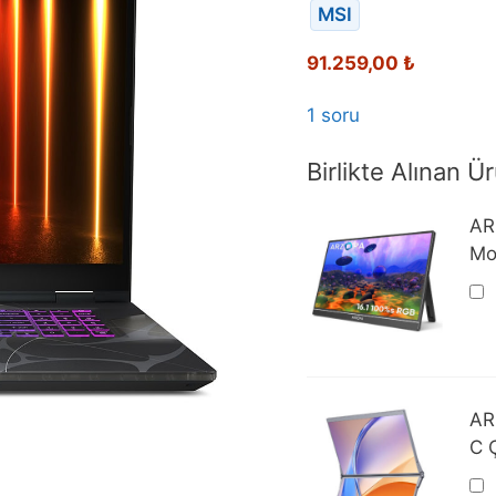
MSI
91.259,00
₺
1 soru
Birlikte Alınan Ür
AR
Mo
AR
C Ç