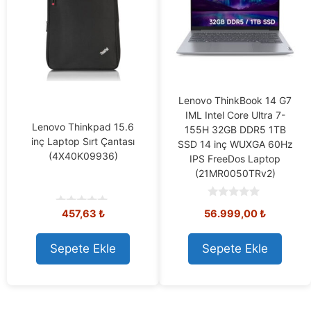
Lenovo ThinkBook 14 G7
IML Intel Core Ultra 7-
Lenovo Thinkpad 15.6
155H 32GB DDR5 1TB
inç Laptop Sırt Çantası
SSD 14 inç WUXGA 60Hz
(4X40K09936)
IPS FreeDos Laptop
(21MR0050TRv2)
0
457,63
₺
56.999,00
₺
0
o
o
u
u
t
t
o
Sepete Ekle
Sepete Ekle
o
f
f
5
5