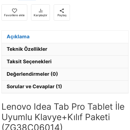
bildirim
almak
için
Favorilere ekle
Karşılaştır
Paylaş
e-
posta
adresinizi
Açıklama
girin.
Teknik Özellikler
Taksit Seçenekleri
Değerlendirmeler (0)
Sorular ve Cevaplar (1)
Lenovo Idea Tab Pro Tablet İle
Uyumlu Klavye+Kılıf Paketi
(ZG38C06014)