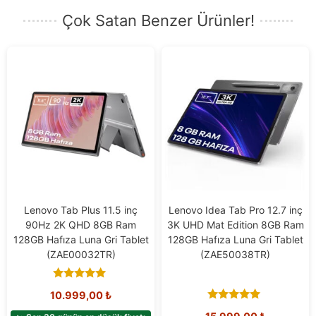
Çok Satan Benzer Ürünler!
Lenovo Tab Plus 11.5 inç
Lenovo Idea Tab Pro 12.7 inç
90Hz 2K QHD 8GB Ram
3K UHD Mat Edition 8GB Ram
128GB Hafıza Luna Gri Tablet
128GB Hafıza Luna Gri Tablet
(ZAE00032TR)
(ZAE50038TR)
4.88
10.999,00
₺
out of 5
5.00