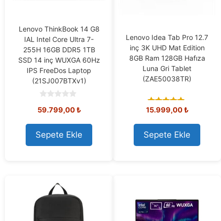
Lenovo ThinkBook 14 G8
Lenovo Idea Tab Pro 12.7
IAL Intel Core Ultra 7-
inç 3K UHD Mat Edition
255H 16GB DDR5 1TB
8GB Ram 128GB Hafıza
SSD 14 inç WUXGA 60Hz
Luna Gri Tablet
IPS FreeDos Laptop
(ZAE50038TR)
(21SJ007BTXv1)
0
59.799,00
₺
15.999,00
₺
5.00
o
out of 5
u
t
o
Sepete Ekle
Sepete Ekle
f
5