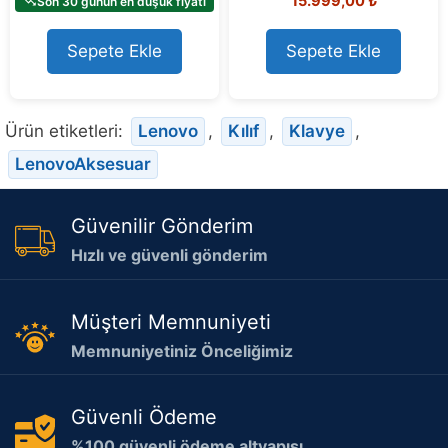
15.999,00
₺
Son 30 günün en düşük fiyatı
out of 5
Sepete Ekle
Sepete Ekle
Ürün etiketleri:
Lenovo
,
Kılıf
,
Klavye
,
LenovoAksesuar
Güvenilir Gönderim
Hızlı ve güvenli gönderim
Müşteri Memnuniyeti
Memnuniyetiniz Önceliğimiz
Güvenli Ödeme
%100 güvenli ödeme altyapısı