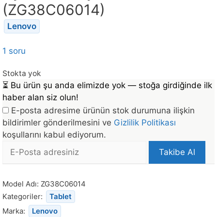
(ZG38C06014)
Lenovo
1 soru
Stokta yok
⏳
Bu ürün şu anda elimizde yok — stoğa girdiğinde ilk
haber alan siz olun!
E-posta adresime ürünün stok durumuna ilişkin
bildirimler gönderilmesini ve
Gizlilik Politikası
koşullarını kabul ediyorum.
E-
Takibe Al
posta
Bu
Adresi
ürün
Model Adı:
ZG38C06014
stoğa
Kategoriler:
Tablet
döndüğünde
Marka:
Lenovo