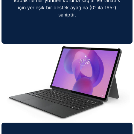
kapak ile her yönden koruma sağlar ve rahatlık
için yerleşik bir destek ayağına (0° ila 165°)
sahiptir.