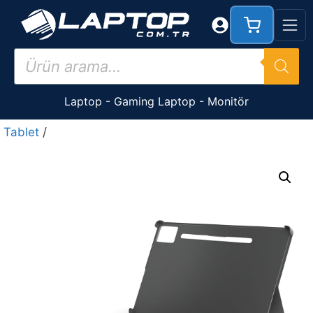
İçeriğe
atla
Products
search
Laptop
-
Gaming Laptop
-
Monitör
Tablet
/