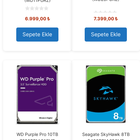
(WD11PURZ)
0
6.999,00
₺
7.399,00
₺
o
0
u
o
t
u
o
t
Sepete Ekle
Sepete Ekle
f
o
5
f
5
WD Purple Pro 10TB
Seagate SkyHawk 8TB