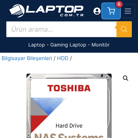
İçeriğe
0
atla
Products
search
Laptop
-
Gaming Laptop
-
Monitör
Bilgisayar Bileşenleri
/
HDD
/