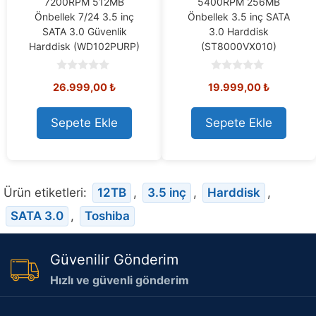
7200RPM 512MB
5400RPM 256MB
Önbellek 7/24 3.5 inç
Önbellek 3.5 inç SATA
SATA 3.0 Güvenlik
3.0 Harddisk
Harddisk (WD102PURP)
(ST8000VX010)
0
0
26.999,00
₺
19.999,00
₺
o
o
u
u
t
t
o
o
Sepete Ekle
Sepete Ekle
f
f
5
5
Ürün etiketleri:
12TB
,
3.5 inç
,
Harddisk
,
SATA 3.0
,
Toshiba
Güvenilir Gönderim
Hızlı ve güvenli gönderim