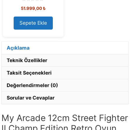
0
51.999,00
₺
o
u
t
o
Sepete Ekle
f
5
Açıklama
Teknik Özellikler
Taksit Seçenekleri
Değerlendirmeler (0)
Sorular ve Cevaplar
My Arcade 12cm Street Fighter
II Champ Edition Retro Oyun