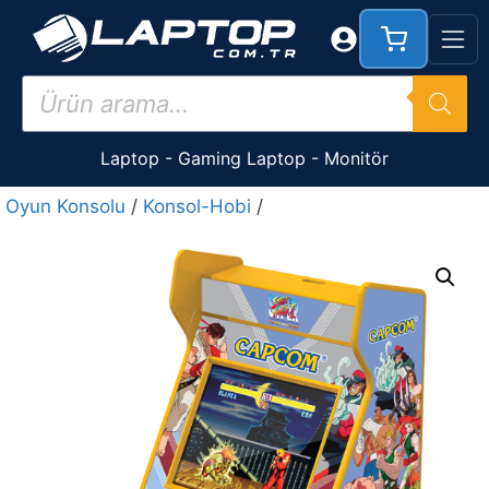
İçeriğe
atla
Products
search
Laptop
-
Gaming Laptop
-
Monitör
Oyun Konsolu
/
Konsol-Hobi
/