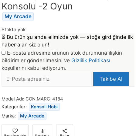
Konsolu -2 Oyun
My Arcade
Stokta yok
⏳
Bu ürün şu anda elimizde yok — stoğa girdiğinde ilk
haber alan siz olun!
E-posta adresime ürünün stok durumuna ilişkin
bildirimler gönderilmesini ve
Gizlilik Politikası
koşullarını kabul ediyorum.
E-
Takibe Al
posta
Bu
Adresi
ürün
Model Adı:
CON.MARC-4184
stoğa
Kategoriler:
Konsol-Hobi
döndüğünde
Marka:
My Arcade
bildirim
almak
için
Favorilere ekle
Karşılaştır
Paylaş