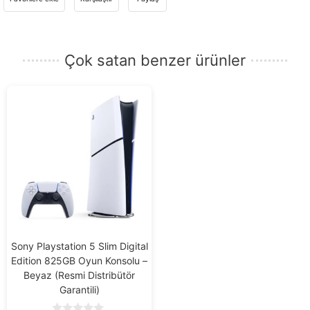
e-
posta
adresinizi
Çok satan benzer ürünler
girin.
Sony Playstation 5 Slim Digital
Edition 825GB Oyun Konsolu –
Beyaz (Resmi Distribütör
Garantili)