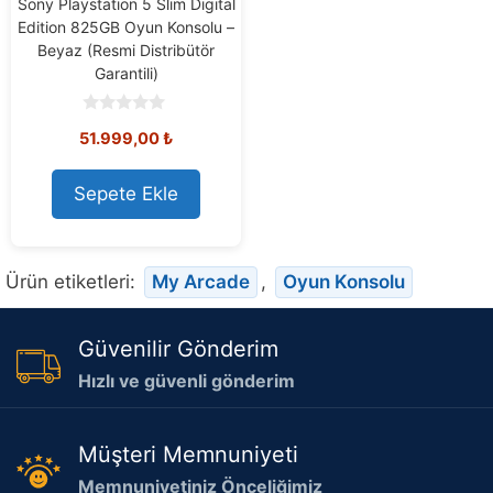
Sony Playstation 5 Slim Digital
Edition 825GB Oyun Konsolu –
Beyaz (Resmi Distribütör
Garantili)
0
51.999,00
₺
o
u
t
o
Sepete Ekle
f
5
Ürün etiketleri:
My Arcade
,
Oyun Konsolu
Güvenilir Gönderim
Hızlı ve güvenli gönderim
Müşteri Memnuniyeti
Memnuniyetiniz Önceliğimiz