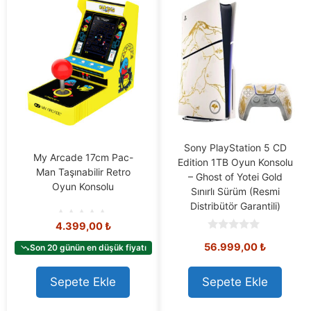
Sony PlayStation 5 CD
My Arcade 17cm Pac-
Edition 1TB Oyun Konsolu
Man Taşınabilir Retro
– Ghost of Yotei Gold
Oyun Konsolu
Sınırlı Sürüm (Resmi
Distribütör Garantili)
4.399,00
₺
0
o
0
56.999,00
₺
Son 20 günün en düşük fiyatı
u
o
t
u
o
t
f
o
Sepete Ekle
Sepete Ekle
5
f
5