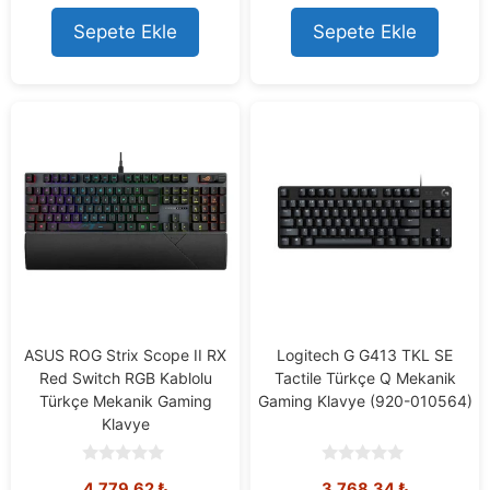
Sepete Ekle
Sepete Ekle
ASUS ROG Strix Scope II RX
Logitech G G413 TKL SE
Red Switch RGB Kablolu
Tactile Türkçe Q Mekanik
Türkçe Mekanik Gaming
Gaming Klavye (920-010564)
Klavye
0
0
4.779,62
₺
3.768,34
₺