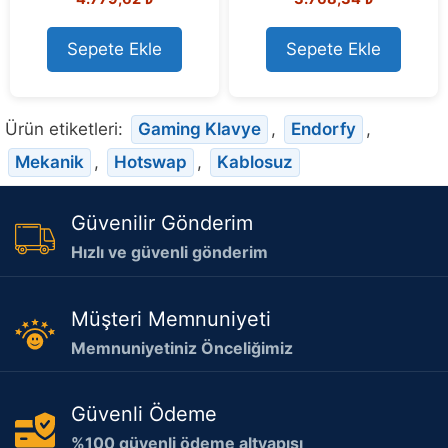
o
o
u
u
t
t
o
o
Sepete Ekle
Sepete Ekle
f
f
5
5
Ürün etiketleri:
Gaming Klavye
,
Endorfy
,
Mekanik
,
Hotswap
,
Kablosuz
Güvenilir Gönderim
Hızlı ve güvenli gönderim
Müşteri Memnuniyeti
Memnuniyetiniz Önceliğimiz
Güvenli Ödeme
%100 güvenli ödeme altyapısı