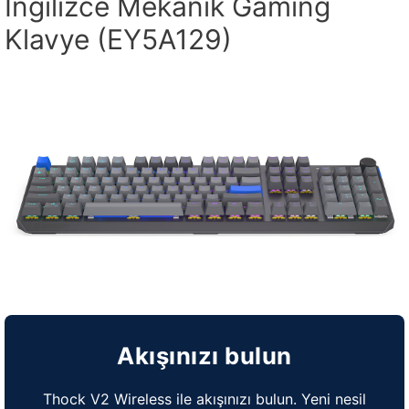
İngilizce Mekanik Gaming
Klavye (EY5A129)
Akışınızı bulun
Thock V2 Wireless ile akışınızı bulun. Yeni nesil