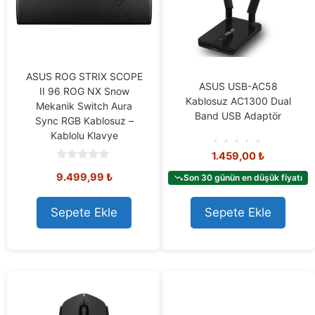
ASUS ROG STRIX SCOPE
ASUS USB-AC58
II 96 ROG NX Snow
Kablosuz AC1300 Dual
Mekanik Switch Aura
Band USB Adaptör
Sync RGB Kablosuz –
Kablolu Klavye
1.459,00
₺
0
o
0
9.499,99
₺
Son 30 günün en düşük fiyatı
u
o
t
u
o
t
f
o
Sepete Ekle
Sepete Ekle
5
f
5