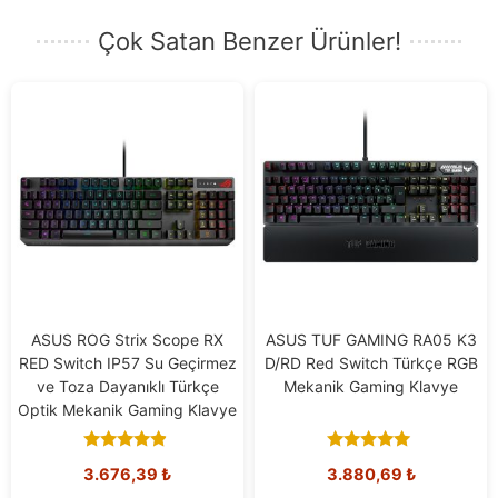
Çok Satan Benzer Ürünler!
ASUS ROG Strix Scope RX
ASUS TUF GAMING RA05 K3
RED Switch IP57 Su Geçirmez
D/RD Red Switch Türkçe RGB
ve Toza Dayanıklı Türkçe
Mekanik Gaming Klavye
Optik Mekanik Gaming Klavye
4.67
5.00
3.676,39
₺
3.880,69
₺
out of 5
out of 5