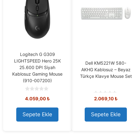
Logitech G G309
LIGHTSPEED Hero 25K
Dell KM5221W 580-
25.600 DPI Siyah
AKHG Kablosuz – Beyaz
Kablosuz Gaming Mouse
Türkçe Klavye Mouse Set
(910-007200)
0
4.059,00
₺
2.069,10
₺
o
0
u
o
t
u
o
t
Sepete Ekle
Sepete Ekle
f
o
5
f
5