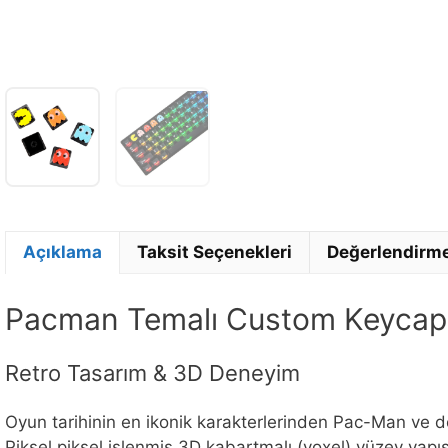
Açıklama
Taksit Seçenekleri
Değerlendirme
Pacman Temalı Custom Keycap 
Retro Tasarım & 3D Deneyim
Oyun tarihinin en ikonik karakterlerinden Pac-Man ve dö
Piksel piksel işlenmiş 3D kabartmalı (voxel) yüzey yapı