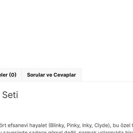
ler (0)
Sorular ve Cevaplar
Seti
rt efsanevi hayalet (Blinky, Pinky, Inky, Clyde), bu özel
sı sayesinde sadece görsel değil, parmak uçlarınızda his