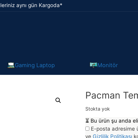
leriniz aynı gün Kargoda*
Gaming Laptop
Monitör
Pacman Tem
Stokta yok
⏳
Bu ürün şu anda eli
E-posta adresime ü
ve
Gizlilik Politikası
ko