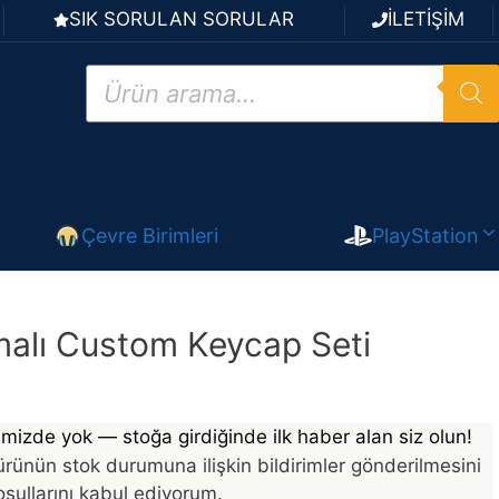
SIK SORULAN SORULAR
İLETİŞİM
Products
search
Çevre Birimleri
PlayStation
alı Custom Keycap Seti
mizde yok — stoğa girdiğinde ilk haber alan siz olun!
rünün stok durumuna ilişkin bildirimler gönderilmesini
şullarını kabul ediyorum.