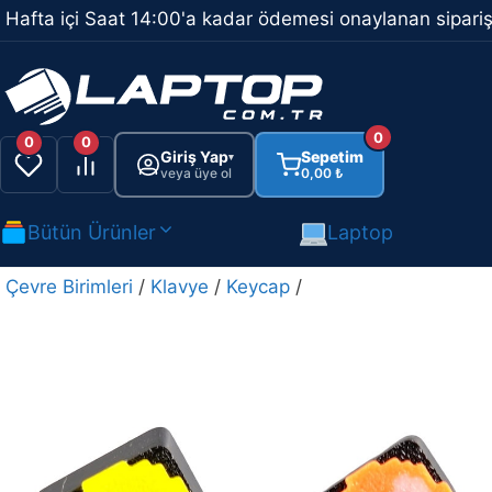
İçeriğe
Hafta içi Saat 14:00'a kadar ödemesi onaylanan sipariş
atla
0
0
0
Giriş Yap
Sepetim
▾
veya üye ol
0,00
₺
Bütün Ürünler
Laptop
Çevre Birimleri
/
Klavye
/
Keycap
/