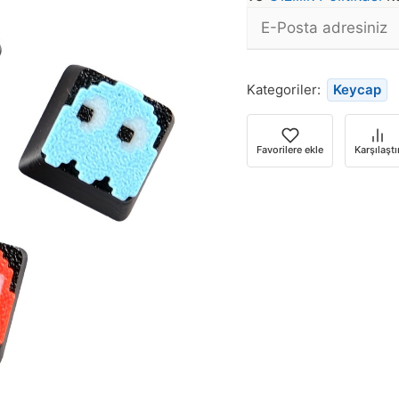
E-
posta
Bu
Adresi
ürün
Kategoriler:
Keycap
stoğa
döndüğünde
bildirim
Favorilere ekle
Karşılaştı
almak
için
e-
posta
adresinizi
girin.