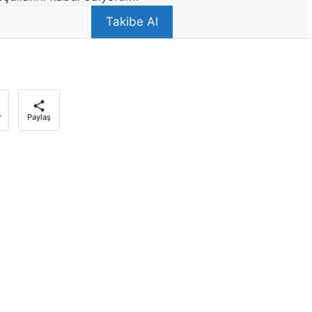
Takibe Al
r
Paylaş