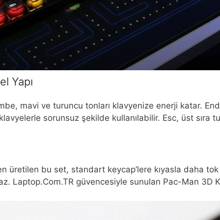
el Yapı
pembe, mavi ve turuncu tonları klavyenize enerji katar. E
yelerle sorunsuz şekilde kullanılabilir. Esc, üst sıra tu
 üretilen bu set, standart keycap’lere kıyasla daha tok 
z. Laptop.Com.TR güvencesiyle sunulan Pac-Man 3D Keyca