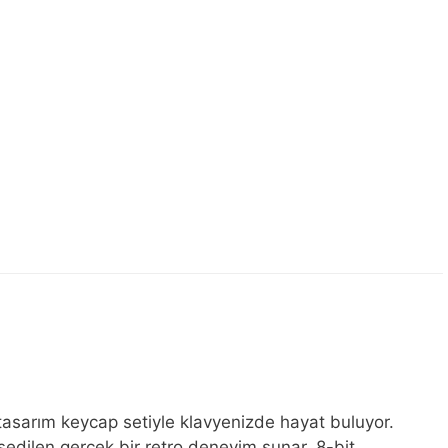
 tasarım keycap setiyle klavyenizde hayat buluyor.
sedilen gerçek bir retro deneyim sunar. 8-bit