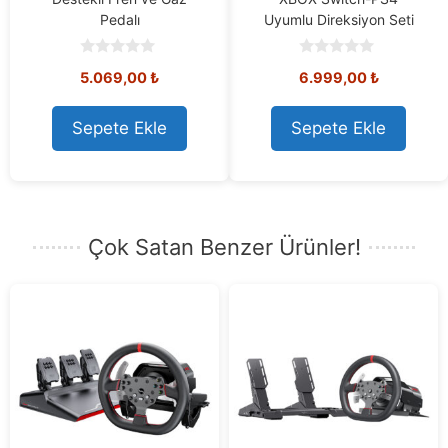
Pedalı
Uyumlu Direksiyon Seti
0
0
5.069,00
₺
6.999,00
₺
o
o
u
u
t
t
o
o
Sepete Ekle
Sepete Ekle
f
f
5
5
Çok Satan Benzer Ürünler!