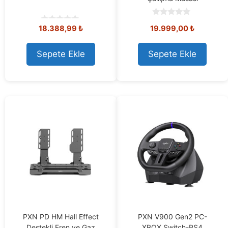
0
18.388,99
₺
19.999,00
₺
o
0
u
o
t
u
o
t
Sepete Ekle
Sepete Ekle
f
o
5
f
5
PXN PD HM Hall Effect
PXN V900 Gen2 PC-
Destekli Fren ve Gaz
XBOX Switch-PS4