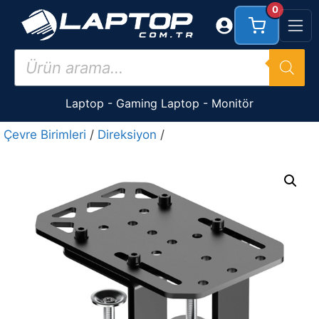
İçeriğe
0
atla
Products
search
Laptop
-
Gaming Laptop
-
Monitör
Çevre Birimleri
/
Direksiyon
/