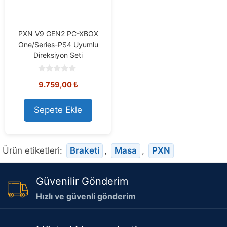
PXN V9 GEN2 PC-XBOX
One/Series-PS4 Uyumlu
Direksiyon Seti
0
9.759,00
₺
o
u
t
o
Sepete Ekle
f
5
Ürün etiketleri:
Braketi
,
Masa
,
PXN
Güvenilir Gönderim
Hızlı ve güvenli gönderim