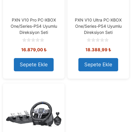
PXN V10 Pro PC-XBOX
PXN V10 Ultra PC-XBOX
One/Series-PS4 Uyumlu
One/Series-PS4 Uyumlu
Direksiyon Seti
Direksiyon Seti
0
0
16.879,00
₺
18.388,99
₺
o
o
u
u
t
t
o
o
Sepete Ekle
Sepete Ekle
f
f
5
5