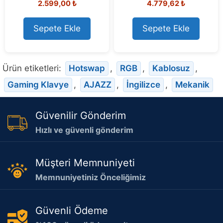
2.599,00
₺
4.779,62
₺
o
o
u
u
t
t
o
o
Sepete Ekle
Sepete Ekle
f
f
5
5
Ürün etiketleri:
Hotswap
,
RGB
,
Kablosuz
,
Gaming Klavye
,
AJAZZ
,
İngilizce
,
Mekanik
Güvenilir Gönderim
Hızlı ve güvenli gönderim
Müşteri Memnuniyeti
Memnuniyetiniz Önceliğimiz
Güvenli Ödeme