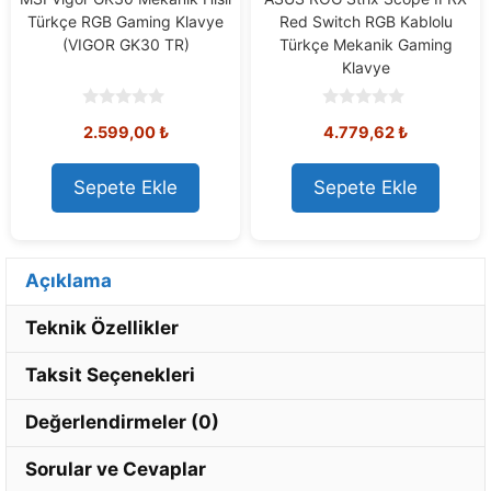
Türkçe RGB Gaming Klavye
Red Switch RGB Kablolu
(VIGOR GK30 TR)
Türkçe Mekanik Gaming
Klavye
0
0
2.599,00
₺
4.779,62
₺
o
o
u
u
t
t
o
o
Sepete Ekle
Sepete Ekle
f
f
5
5
Açıklama
Teknik Özellikler
Taksit Seçenekleri
Değerlendirmeler (0)
Sorular ve Cevaplar