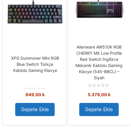
Alienware AW510K RGB
CHERRY MX Low Profile
XPG Summoner Mini RGB
Red Switch İngilizce
Blue Switch Türkçe
Mekanik Kablolu Gaming
Kablolu Gaming Klavye
Klavye (545-BBCL) –
Siyah
0
949,00
₺
5.379,00
₺
0
o
o
u
u
t
t
o
Sepete Ekle
Sepete Ekle
o
f
f
5
5