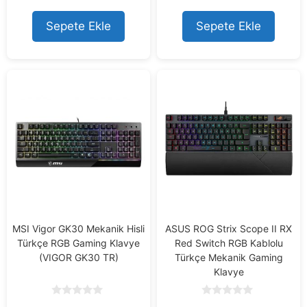
Sepete Ekle
Sepete Ekle
MSI Vigor GK30 Mekanik Hisli
ASUS ROG Strix Scope II RX
Türkçe RGB Gaming Klavye
Red Switch RGB Kablolu
(VIGOR GK30 TR)
Türkçe Mekanik Gaming
Klavye
0
0