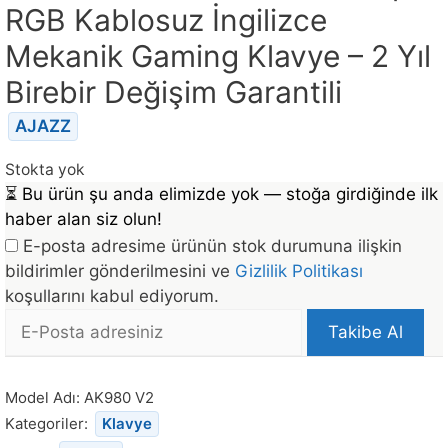
RGB Kablosuz İngilizce
Mekanik Gaming Klavye – 2 Yıl
Birebir Değişim Garantili
AJAZZ
Stokta yok
⏳
Bu ürün şu anda elimizde yok — stoğa girdiğinde ilk
haber alan siz olun!
E-posta adresime ürünün stok durumuna ilişkin
bildirimler gönderilmesini ve
Gizlilik Politikası
koşullarını kabul ediyorum.
E-
Takibe Al
posta
Bu
Adresi
ürün
Model Adı:
AK980 V2
stoğa
Kategoriler:
Klavye
döndüğünde