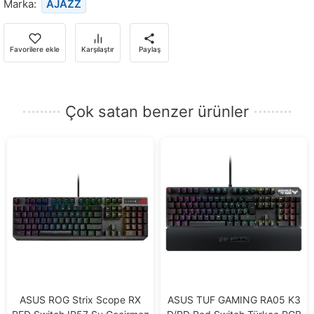
Marka:
AJAZZ
bildirim
almak
için
Favorilere ekle
Karşılaştır
Paylaş
e-
posta
adresinizi
Çok satan benzer ürünler
girin.
ASUS ROG Strix Scope RX
ASUS TUF GAMING RA05 K3