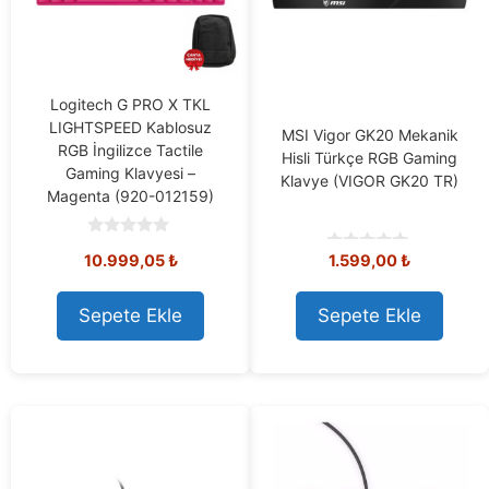
Logitech G PRO X TKL
LIGHTSPEED Kablosuz
MSI Vigor GK20 Mekanik
RGB İngilizce Tactile
Hisli Türkçe RGB Gaming
Gaming Klavyesi –
Klavye (VIGOR GK20 TR)
Magenta (920-012159)
0
Orijinal
Mevcut
10.999,05
₺
1.599,00
₺
o
0
u
o
fiyat:
fiyat:
t
u
11.508,73 ₺.
10.999,05 ₺.
o
t
Sepete Ekle
Sepete Ekle
f
o
5
f
5