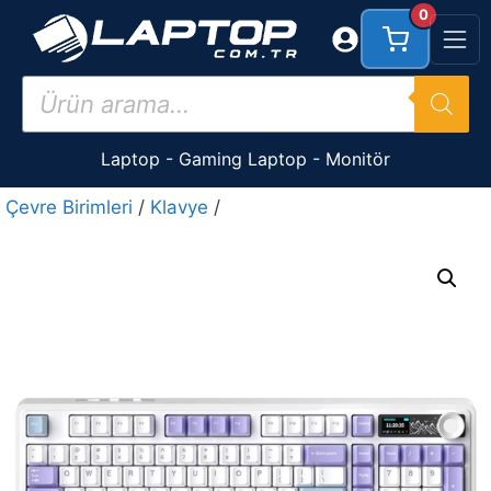
İçeriğe
0
atla
Products
search
Laptop
-
Gaming Laptop
-
Monitör
Çevre Birimleri
/
Klavye
/