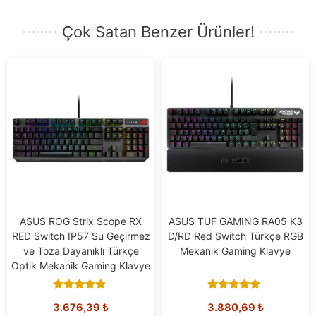
Çok Satan Benzer Ürünler!
ASUS ROG Strix Scope RX
ASUS TUF GAMING RA05 K3
RED Switch IP57 Su Geçirmez
D/RD Red Switch Türkçe RGB
ve Toza Dayanıklı Türkçe
Mekanik Gaming Klavye
Optik Mekanik Gaming Klavye
4.67
5.00
3.676,39
₺
3.880,69
₺
out of 5
out of 5