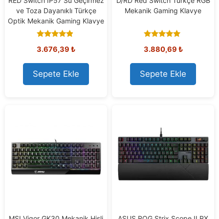
RED Switch IP57 Su Geçirmez
D/RD Red Switch Türkçe RGB
ve Toza Dayanıklı Türkçe
Mekanik Gaming Klavye
Optik Mekanik Gaming Klavye
4.67
5.00
3.676,39
₺
3.880,69
₺
out of 5
out of 5
Sepete Ekle
Sepete Ekle
MSI Vigor GK30 Mekanik Hisli
ASUS ROG Strix Scope II RX