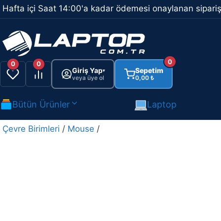
İçeriğe
Hafta içi Saat 14:00'a kadar ödemesi onaylanan sipariş
atla
0
0
0
Giriş Yap
Sepetim
▾
veya üye ol
0,00
₺
Bütün Ürünler
Laptop
Çevre Birimleri
/
Mouse
/