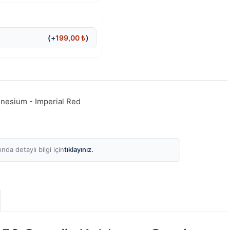
(+
199,00
₺
)
nesium - Imperial Red
tıklayınız.
nda detaylı bilgi için