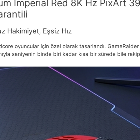
 Imperial Red 8K Hz PixArt 3
rantili
z Hakimiyet, Eşsiz Hız
rdcore oyuncular için özel olarak tasarlandı. GameRaide
mıyla saniyenin binde biri kadar kısa bir sürede bile raki