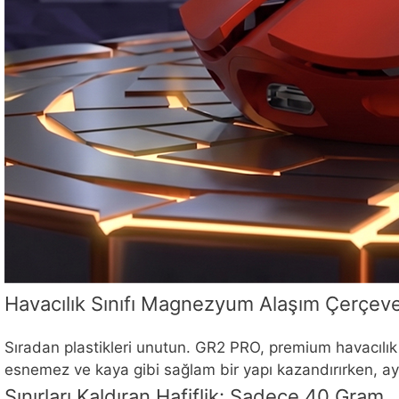
Havacılık Sınıfı Magnezyum Alaşım Çerçev
Sıradan plastikleri unutun. GR2 PRO, premium havacılık 
esnemez ve kaya gibi sağlam bir yapı kazandırırken, aynı
Sınırları Kaldıran Hafiflik: Sadece 40 Gram