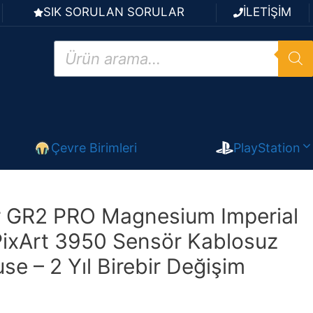
SIK SORULAN SORULAR
İLETİŞİM
Products
search
Çevre Birimleri
PlayStation
 GR2 PRO Magnesium Imperial
ixArt 3950 Sensör Kablosuz
e – 2 Yıl Birebir Değişim