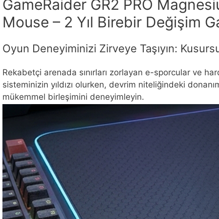
GameRaider GR2 PRO Magnesium
Mouse – 2 Yıl Birebir Değişim Ga
Oyun Deneyiminizi Zirveye Taşıyın: Kusursu
Rekabetçi arenada sınırları zorlayan e-sporcular ve ha
sisteminizin yıldızı olurken, devrim niteliğindeki donanı
mükemmel birleşimini deneyimleyin.