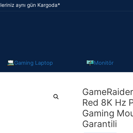
leriniz aynı gün Kargoda*
Gaming Laptop
Monitör
GameRaider
Red 8K Hz P
Gaming Mous
Garantili