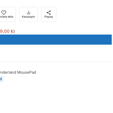
rilere ekle
Karşılaştır
Paylaş
99,00
₺
)
onderland MousePad
d