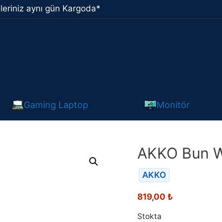
leriniz aynı gün Kargoda*
Gaming Laptop
Monitör
AKKO Bun W
AKKO
819,00
₺
Stokta