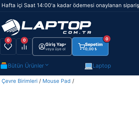
İçeriğe
Hafta içi Saat 14:00'a kadar ödemesi onaylanan sipariş
atla
0
0
0
Giriş Yap
Sepetim
▾
veya üye ol
0,00
₺
Bütün Ürünler
Laptop
Çevre Birimleri
/
Mouse Pad
/