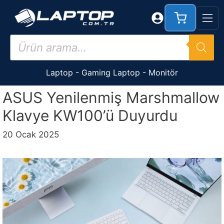
İçeriğe
atla
Products
search
Laptop
-
Gaming Laptop
-
Monitör
ASUS Yenilenmiş Marshmallow
Klavye KW100’ü Duyurdu
20 Ocak 2025