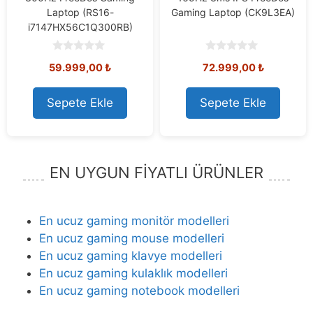
Laptop (RS16-
Gaming Laptop (CK9L3EA)
i7147HX56C1Q300RB)
0
0
59.999,00
₺
72.999,00
₺
o
o
u
u
t
t
o
o
Sepete Ekle
Sepete Ekle
f
f
5
5
EN UYGUN FİYATLI ÜRÜNLER
En ucuz gaming monitör modelleri
En ucuz gaming mouse modelleri
En ucuz gaming klavye modelleri
En ucuz gaming kulaklık modelleri
En ucuz gaming notebook modelleri