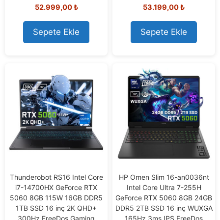
5.00
0
52.999,00
₺
53.199,00
₺
out of 5
o
u
t
o
Sepete Ekle
Sepete Ekle
f
5
Thunderobot RS16 Intel Core
HP Omen Slim 16-an0036nt
i7-14700HX GeForce RTX
Intel Core Ultra 7-255H
5060 8GB 115W 16GB DDR5
GeForce RTX 5060 8GB 24GB
1TB SSD 16 inç 2K QHD+
DDR5 2TB SSD 16 inç WUXGA
300Hz FreeDos Gaming
165Hz 3ms IPS FreeDos