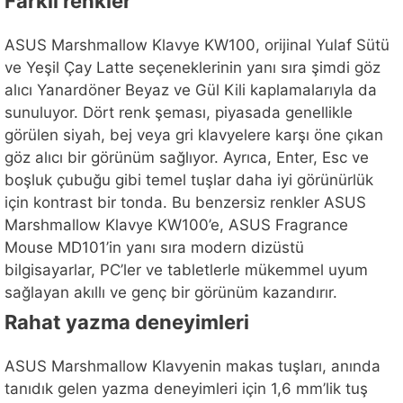
Farklı renkler
ASUS Marshmallow Klavye KW100, orijinal Yulaf Sütü
ve Yeşil Çay Latte seçeneklerinin yanı sıra şimdi göz
alıcı Yanardöner Beyaz ve Gül Kili kaplamalarıyla da
sunuluyor. Dört renk şeması, piyasada genellikle
görülen siyah, bej veya gri klavyelere karşı öne çıkan
göz alıcı bir görünüm sağlıyor. Ayrıca, Enter, Esc ve
boşluk çubuğu gibi temel tuşlar daha iyi görünürlük
için kontrast bir tonda. Bu benzersiz renkler ASUS
Marshmallow Klavye KW100’e, ASUS Fragrance
Mouse MD101’in yanı sıra modern dizüstü
bilgisayarlar, PC’ler ve tabletlerle mükemmel uyum
sağlayan akıllı ve genç bir görünüm kazandırır.
Rahat yazma deneyimleri
ASUS Marshmallow Klavyenin makas tuşları, anında
tanıdık gelen yazma deneyimleri için 1,6 mm’lik tuş