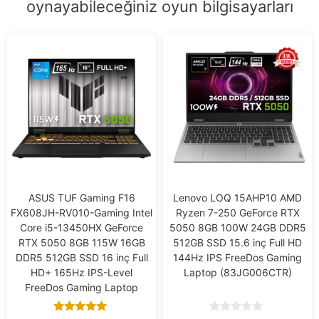
oynayabileceğiniz oyun bilgisayarları
ASUS TUF Gaming F16
Lenovo LOQ 15AHP10 AMD
FX608JH-RV010-Gaming Intel
Ryzen 7-250 GeForce RTX
Core i5-13450HX GeForce
5050 8GB 100W 24GB DDR5
RTX 5050 8GB 115W 16GB
512GB SSD 15.6 inç Full HD
DDR5 512GB SSD 16 inç Full
144Hz IPS FreeDos Gaming
HD+ 165Hz IPS-Level
Laptop (83JG006CTR)
FreeDos Gaming Laptop