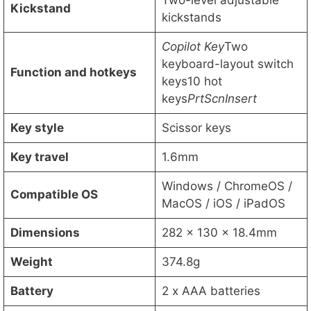
Two-level adjustable
Kickstand
kickstands
Copilot Key
Two
keyboard-layout switch
Function and hotkeys
keys10 hot
keys
PrtScn
Insert
Key style
Scissor keys
Key travel
1.6mm
Windows / ChromeOS /
Compatible OS
MacOS / iOS / iPadOS
Dimensions
282 x 130 x 18.4mm
Weight
374.8g
Battery
2 x AAA batteries