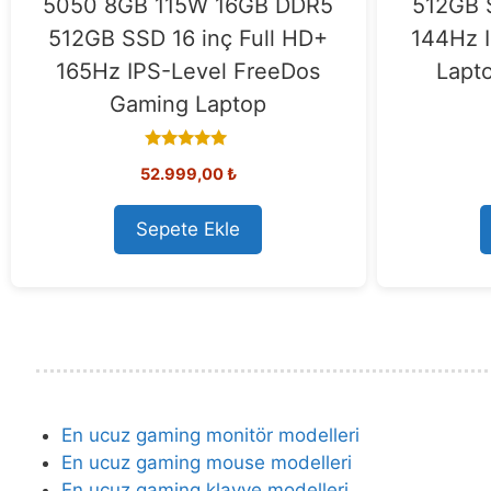
5050 8GB 115W 16GB DDR5
512GB S
512GB SSD 16 inç Full HD+
144Hz 
165Hz IPS-Level FreeDos
Lapt
Gaming Laptop
5.00
52.999,00
₺
out of 5
Sepete Ekle
En ucuz gaming monitör modelleri
En ucuz gaming mouse modelleri
En ucuz gaming klavye modelleri