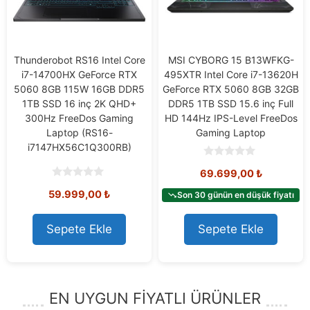
Thunderobot RS16 Intel Core
MSI CYBORG 15 B13WFKG-
i7-14700HX GeForce RTX
495XTR Intel Core i7-13620H
5060 8GB 115W 16GB DDR5
GeForce RTX 5060 8GB 32GB
1TB SSD 16 inç 2K QHD+
DDR5 1TB SSD 15.6 inç Full
300Hz FreeDos Gaming
HD 144Hz IPS-Level FreeDos
Laptop (RS16-
Gaming Laptop
i7147HX56C1Q300RB)
0
69.699,00
₺
o
u
0
59.999,00
₺
t
Son 30 günün en düşük fiyatı
o
o
u
f
t
5
o
Sepete Ekle
Sepete Ekle
f
5
EN UYGUN FİYATLI ÜRÜNLER