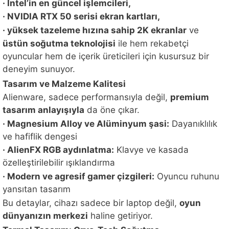
· Intel’in en güncel işlemcileri,
· NVIDIA RTX 50 serisi ekran kartları,
· yüksek tazeleme hızına sahip 2K ekranlar
ve
üstün soğutma teknolojisi
ile hem rekabetçi
oyuncular hem de içerik üreticileri için kusursuz bir
deneyim sunuyor.
Tasarım ve Malzeme Kalitesi
Alienware, sadece performansıyla değil,
premium
tasarım anlayışıyla
da öne çıkar.
· Magnesium Alloy ve Alüminyum şasi:
Dayanıklılık
ve hafiflik dengesi
· AlienFX RGB aydınlatma:
Klavye ve kasada
özelleştirilebilir ışıklandırma
· Modern ve agresif gamer çizgileri:
Oyuncu ruhunu
yansıtan tasarım
Bu detaylar, cihazı sadece bir laptop değil,
oyun
dünyanızın merkezi
haline getiriyor.