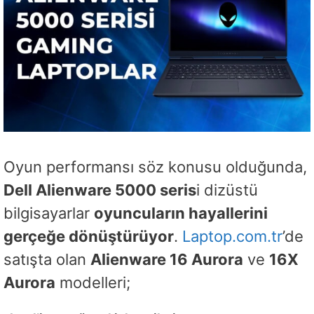
Oyun performansı söz konusu olduğunda,
Dell Alienware 5000 seris
i dizüstü
bilgisayarlar
oyuncuların hayallerini
gerçeğe dönüştürüyor
.
Laptop.com.tr
’de
satışta olan
Alienware 16 Aurora
ve
16X
Aurora
modelleri;