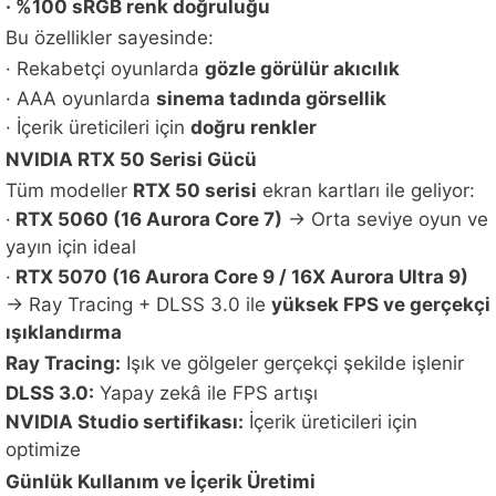
· %100 sRGB renk doğruluğu
Bu özellikler sayesinde:
· Rekabetçi oyunlarda
gözle görülür akıcılık
· AAA oyunlarda
sinema tadında görsellik
· İçerik üreticileri için
doğru renkler
NVIDIA RTX 50 Serisi Gücü
Tüm modeller
RTX 50 serisi
ekran kartları ile geliyor:
·
RTX 5060 (16 Aurora Core 7)
→ Orta seviye oyun ve
yayın için ideal
·
RTX 5070 (16 Aurora Core 9 / 16X Aurora Ultra 9)
→ Ray Tracing + DLSS 3.0 ile
yüksek FPS ve gerçekçi
ışıklandırma
Ray Tracing:
Işık ve gölgeler gerçekçi şekilde işlenir
DLSS 3.0:
Yapay zekâ ile FPS artışı
NVIDIA Studio sertifikası:
İçerik üreticileri için
optimize
Günlük Kullanım ve İçerik Üretimi