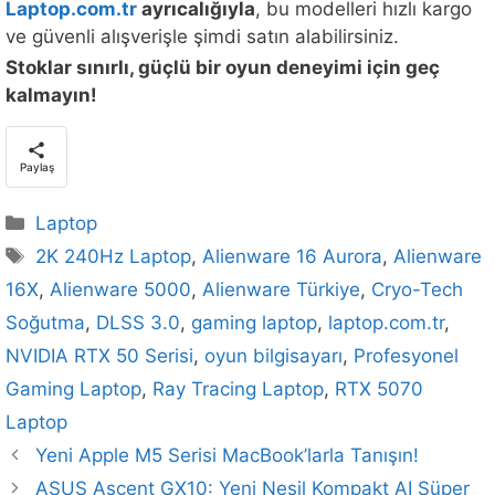
Laptop.com.tr
ayrıcalığıyla
, bu modelleri hızlı kargo
ve güvenli alışverişle şimdi satın alabilirsiniz.
Stoklar sınırlı, güçlü bir oyun deneyimi için geç
kalmayın!
Paylaş
Kategoriler
Laptop
Etiketler
2K 240Hz Laptop
,
Alienware 16 Aurora
,
Alienware
16X
,
Alienware 5000
,
Alienware Türkiye
,
Cryo-Tech
Soğutma
,
DLSS 3.0
,
gaming laptop
,
laptop.com.tr
,
NVIDIA RTX 50 Serisi
,
oyun bilgisayarı
,
Profesyonel
Gaming Laptop
,
Ray Tracing Laptop
,
RTX 5070
Laptop
Yeni Apple M5 Serisi MacBook’larla Tanışın!
ASUS Ascent GX10: Yeni Nesil Kompakt AI Süper