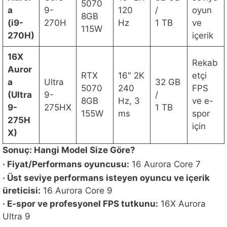
5070
a
9-
120
/
oyun
8GB
(i9-
270H
Hz
1 TB
ve
115W
270H)
içerik
16X
Rekab
Auror
RTX
16″ 2K
etçi
a
Ultra
32 GB
5070
240
FPS
(Ultra
9-
/
8GB
Hz, 3
ve e-
9-
275HX
1 TB
155W
ms
spor
275H
için
X)
Sonuç: Hangi Model Size Göre?
· Fiyat/Performans oyuncusu:
16 Aurora Core 7
· Üst seviye performans isteyen oyuncu ve içerik
üreticisi:
16 Aurora Core 9
· E-spor ve profesyonel FPS tutkunu:
16X Aurora
Ultra 9