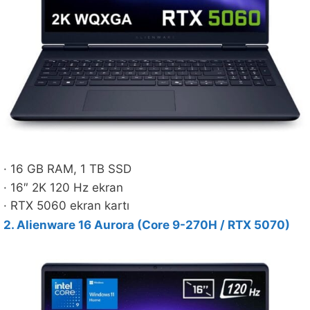
· 16 GB RAM, 1 TB SSD
· 16″ 2K 120 Hz ekran
· RTX 5060 ekran kartı
2. Alienware 16 Aurora (Core 9-270H / RTX 5070)