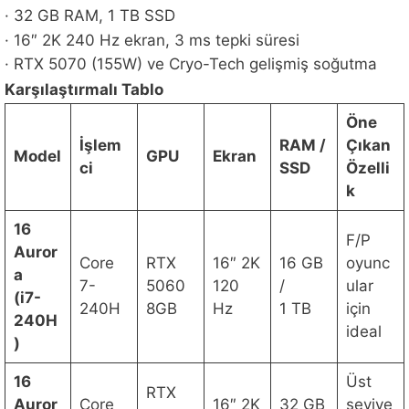
· 32 GB RAM, 1 TB SSD
· 16″ 2K 240 Hz ekran, 3 ms tepki süresi
· RTX 5070 (155W) ve Cryo-Tech gelişmiş soğutma
Karşılaştırmalı Tablo
Öne
İşlem
RAM /
Çıkan
Model
GPU
Ekran
ci
SSD
Özelli
k
16
F/P
Auror
Core
RTX
16″ 2K
16 GB
oyunc
a
7-
5060
120
/
ular
(i7-
240H
8GB
Hz
1 TB
için
240H
ideal
)
16
Üst
RTX
Auror
Core
16″ 2K
32 GB
seviye