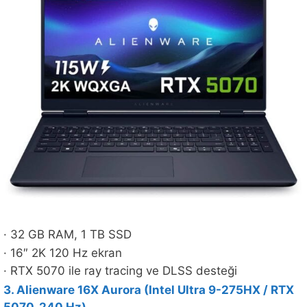
· 32 GB RAM, 1 TB SSD
· 16″ 2K 120 Hz ekran
· RTX 5070 ile ray tracing ve DLSS desteği
3. Alienware 16X Aurora (Intel Ultra 9-275HX / RTX