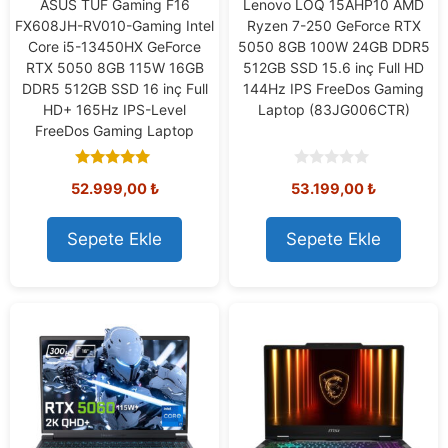
ASUS TUF Gaming F16
Lenovo LOQ 15AHP10 AMD
FX608JH-RV010-Gaming Intel
Ryzen 7-250 GeForce RTX
Core i5-13450HX GeForce
5050 8GB 100W 24GB DDR5
RTX 5050 8GB 115W 16GB
512GB SSD 15.6 inç Full HD
DDR5 512GB SSD 16 inç Full
144Hz IPS FreeDos Gaming
HD+ 165Hz IPS-Level
Laptop (83JG006CTR)
FreeDos Gaming Laptop
5.00
0
52.999,00
₺
53.199,00
₺
out of 5
o
u
t
o
Sepete Ekle
Sepete Ekle
f
5