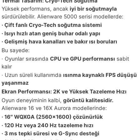
Termal Tasarım: Cryo-Tech Soğutma
Yüksek performans, ancak
iyi bir soğutmayla
sürdürülebilir. Alienware 5000 serisi modellerde:
· Çift fanlı Cryo-Tech soğutma sistemi
· Isıyı hızlı atan geniş buhar odalı yapı
· Gelişmiş hava kanalları ve bakır ısı boruları
Bu sayede:
· Oyunlar sırasında
CPU ve GPU performansı
sabit
kalır
· Uzun süreli kullanımda
ısınma kaynaklı FPS düşüşü
yaşanmaz
Ekran Performansı: 2K ve Yüksek Tazeleme Hızı
Oyun deneyiminin kalbi,
görüntü kalitesidir.
Alienware 16 ve 16X Aurora modellerinde:
· 16″ WQXGA (2560×1600) çözünürlük
· 120 Hz veya 240 Hz tazeleme hızı
· 3 ms tepki süresi ve G-Sync desteği