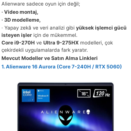
Alienware sadece oyun için değil;
· Video montaj,
· 3D modelleme,
· Yapay zekâ ve veri analizi gibi
yüksek işlemci gücü
isteyen işler
için de mükemmel.
Core i9-270H
ve
Ultra 9-275HX
modelleri, çok
çekirdekli uygulamalarda fark yaratır.
Mevcut Modeller ve Satın Alma Linkleri
1. Alienware 16 Aurora (Core 7-240H / RTX 5060)