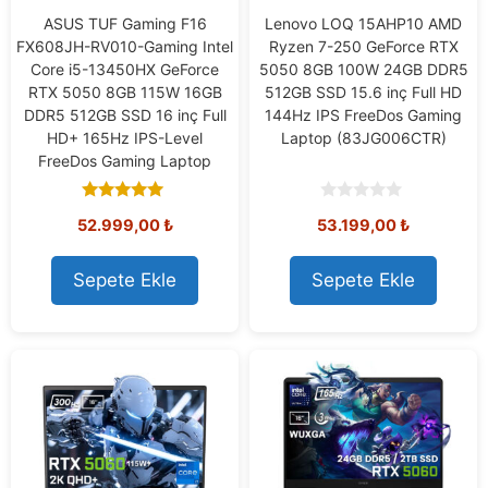
ASUS TUF Gaming F16
Lenovo LOQ 15AHP10 AMD
FX608JH-RV010-Gaming Intel
Ryzen 7-250 GeForce RTX
Core i5-13450HX GeForce
5050 8GB 100W 24GB DDR5
RTX 5050 8GB 115W 16GB
512GB SSD 15.6 inç Full HD
DDR5 512GB SSD 16 inç Full
144Hz IPS FreeDos Gaming
HD+ 165Hz IPS-Level
Laptop (83JG006CTR)
FreeDos Gaming Laptop
5.00
0
52.999,00
₺
53.199,00
₺
out of 5
o
u
t
o
Sepete Ekle
Sepete Ekle
f
5