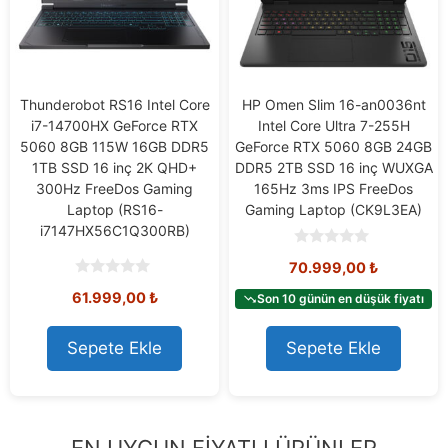
Thunderobot RS16 Intel Core
HP Omen Slim 16-an0036nt
i7-14700HX GeForce RTX
Intel Core Ultra 7-255H
5060 8GB 115W 16GB DDR5
GeForce RTX 5060 8GB 24GB
1TB SSD 16 inç 2K QHD+
DDR5 2TB SSD 16 inç WUXGA
300Hz FreeDos Gaming
165Hz 3ms IPS FreeDos
Laptop (RS16-
Gaming Laptop (CK9L3EA)
i7147HX56C1Q300RB)
0
70.999,00
₺
o
u
0
61.999,00
₺
t
Son 10 günün en düşük fiyatı
o
o
u
f
t
5
o
Sepete Ekle
Sepete Ekle
f
5