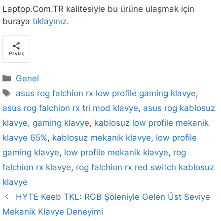
Laptop.Com.TR kalitesiyle bu ürüne ulaşmak için
buraya
tıklayınız.
Paylaş
Kategoriler
Genel
Etiketler
asus rog falchion rx low profile gaming klavye
,
asus rog falchion rx tri mod klavye
,
asus rog kablosuz
klavye
,
gaming klavye
,
kablosuz low profile mekanik
klavye 65%
,
kablosuz mekanik klavye
,
low profile
gaming klavye
,
low profile mekanik klavye
,
rog
falchion rx klavye
,
rog falchion rx red switch kablosuz
klavye
HYTE Keeb TKL: RGB Şöleniyle Gelen Üst Seviye
Mekanik Klavye Deneyimi