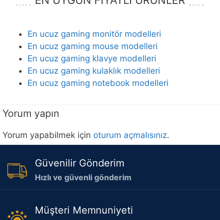
EN UYGUN FİYATLI ÜRÜNLER
En ucuz gaming monitör modelleri
En ucuz gaming mouse modelleri
En ucuz gaming klavye modelleri
En ucuz gaming kulaklık modelleri
En ucuz gaming notebook modelleri
Yorum yapın
Yorum yapabilmek için
oturum açmalısınız
.
Güvenilir Gönderim
Hızlı ve güvenli gönderim
Müşteri Memnuniyeti