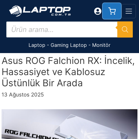
İçeriğe
atla
Products
search
Laptop
-
Gaming Laptop
-
Monitör
Asus ROG Falchion RX: İncelik,
Hassasiyet ve Kablosuz
Üstünlük Bir Arada
13 Ağustos 2025