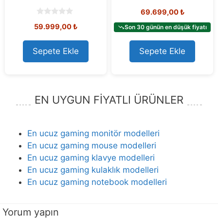
0
69.699,00
₺
o
u
0
59.999,00
₺
t
Son 30 günün en düşük fiyatı
o
o
u
f
t
5
o
Sepete Ekle
Sepete Ekle
f
5
EN UYGUN FİYATLI ÜRÜNLER
En ucuz gaming monitör modelleri
En ucuz gaming mouse modelleri
En ucuz gaming klavye modelleri
En ucuz gaming kulaklık modelleri
En ucuz gaming notebook modelleri
Yorum yapın