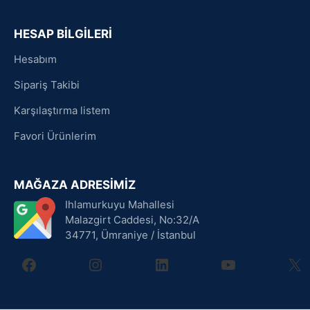
HESAP BİLGİLERİ
Hesabım
Sipariş Takibi
Karşılaştırma listem
Favori Ürünlerim
MAĞAZA ADRESİMİZ
Ihlamurkuyu Mahallesi
Malazgirt Caddesi, No:32/A
34771, Ümraniye / İstanbul
facebook
instagram
linkedin
youtube
X