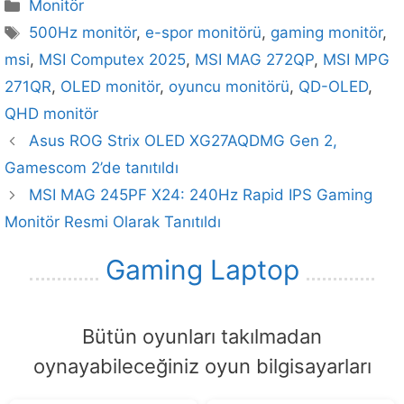
Kategoriler
Monitör
Etiketler
500Hz monitör
,
e-spor monitörü
,
gaming monitör
,
msi
,
MSI Computex 2025
,
MSI MAG 272QP
,
MSI MPG
271QR
,
OLED monitör
,
oyuncu monitörü
,
QD-OLED
,
QHD monitör
Asus ROG Strix OLED XG27AQDMG Gen 2,
Gamescom 2’de tanıtıldı
MSI MAG 245PF X24: 240Hz Rapid IPS Gaming
Monitör Resmi Olarak Tanıtıldı
Gaming Laptop
Bütün oyunları takılmadan
oynayabileceğiniz oyun bilgisayarları