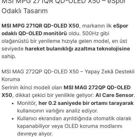
MSI MPG 271QR QD-OLED X50 – eSpor
Odaklı Tasarım
MSI MPG 271QR QD-OLED X50
, markanın ilk
eSpor
odaklı QD-OLED monitörü
oldu. 500Hz gibi
olağanüstü bir yenileme hızıyla gelen model, en üst
seviyede
hareket bulanıklığı azaltma teknolojisine
sahip.
MSI MAG 272QP QD-OLED X50 – Yapay Zekâ Destekli
Koruma
Serinin ikinci modeli olan
MSI MAG 272QP QD-OLED
X50
, dikkat çekici bir yenilikle geliyor:
AI Care Sensor
.
Monitör,
her 0.2 saniyede bir ortamı tarayarak
kullanıcının varlığını analiz ediyor.
Kullanıcı ekrandan ayrıldığında otomatik olarak
kapanabiliyor veya OLED koruma modlarını
devreye alıyor.