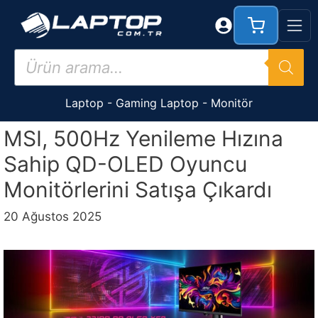
İçeriğe
atla
Products
search
Laptop
-
Gaming Laptop
-
Monitör
MSI, 500Hz Yenileme Hızına
Sahip QD-OLED Oyuncu
Monitörlerini Satışa Çıkardı
20 Ağustos 2025