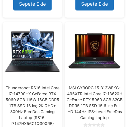
o
Sepete Ekle
Sepete Ekle
f
5
Thunderobot RS16 Intel Core
MSI CYBORG 15 B13WFKG-
i7-14700HX GeForce RTX
495XTR Intel Core i7-13620H
5060 8GB 115W 16GB DDR5
GeForce RTX 5060 8GB 32GB
1TB SSD 16 inç 2K QHD+
DDR5 1TB SSD 15.6 inç Full
300Hz FreeDos Gaming
HD 144Hz IPS-Level FreeDos
Laptop (RS16-
Gaming Laptop
i7147HX56C1Q300RB)