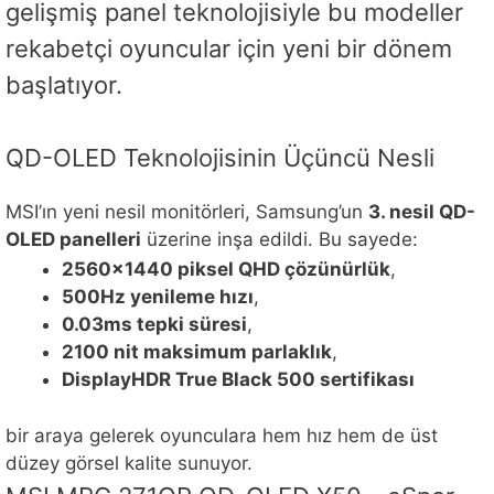
gelişmiş panel teknolojisiyle bu modeller
rekabetçi oyuncular için yeni bir dönem
başlatıyor.
QD-OLED Teknolojisinin Üçüncü Nesli
MSI’ın yeni nesil monitörleri, Samsung’un
3. nesil QD-
OLED panelleri
üzerine inşa edildi. Bu sayede:
2560×1440 piksel QHD çözünürlük
,
500Hz yenileme hızı
,
0.03ms tepki süresi
,
2100 nit maksimum parlaklık
,
DisplayHDR True Black 500 sertifikası
bir araya gelerek oyunculara hem hız hem de üst
düzey görsel kalite sunuyor.