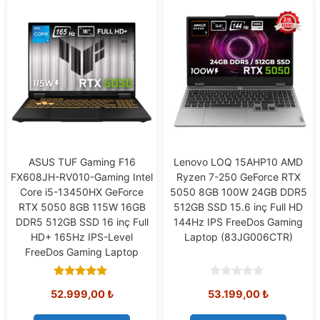
ASUS TUF Gaming F16
Lenovo LOQ 15AHP10 AMD
FX608JH-RV010-Gaming Intel
Ryzen 7-250 GeForce RTX
Core i5-13450HX GeForce
5050 8GB 100W 24GB DDR5
RTX 5050 8GB 115W 16GB
512GB SSD 15.6 inç Full HD
DDR5 512GB SSD 16 inç Full
144Hz IPS FreeDos Gaming
HD+ 165Hz IPS-Level
Laptop (83JG006CTR)
FreeDos Gaming Laptop
5.00
0
52.999,00
₺
53.199,00
₺
out of 5
o
u
t