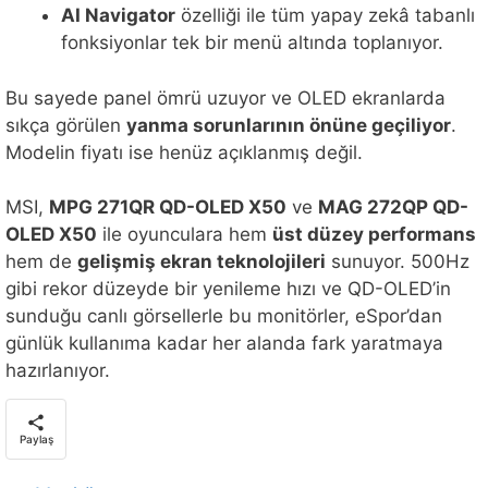
AI Navigator
özelliği ile tüm yapay zekâ tabanlı
fonksiyonlar tek bir menü altında toplanıyor.
Bu sayede panel ömrü uzuyor ve OLED ekranlarda
sıkça görülen
yanma sorunlarının önüne geçiliyor
.
Modelin fiyatı ise henüz açıklanmış değil.
MSI,
MPG 271QR QD-OLED X50
ve
MAG 272QP QD-
OLED X50
ile oyunculara hem
üst düzey performans
hem de
gelişmiş ekran teknolojileri
sunuyor. 500Hz
gibi rekor düzeyde bir yenileme hızı ve QD-OLED’in
sunduğu canlı görsellerle bu monitörler, eSpor’dan
günlük kullanıma kadar her alanda fark yaratmaya
hazırlanıyor.
Paylaş