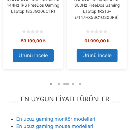
144Hz IPS FreeDos Gaming
300Hz FreeDos Gaming
Laptop (83JG006CTR)
Laptop (RS16-
i7147HX56C1Q300RB)
0
0
53.199,00
₺
61.999,00
₺
o
o
u
u
t
t
o
o
Ürünü İncele
Ürünü İncele
f
f
5
5
EN UYGUN FİYATLI ÜRÜNLER
En ucuz gaming monitör modelleri
En ucuz gaming mouse modelleri