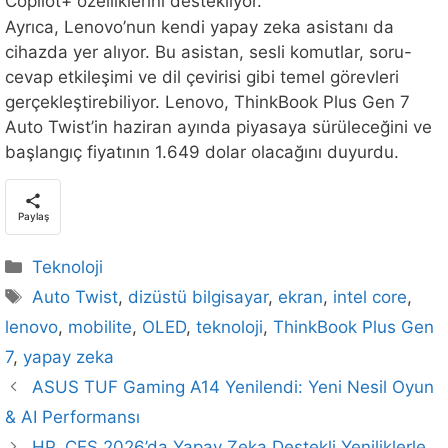
Copilot+ özelliklerini destekliyor.
Ayrıca, Lenovo’nun kendi yapay zeka asistanı da
cihazda yer alıyor. Bu asistan, sesli komutlar, soru-
cevap etkileşimi ve dil çevirisi gibi temel görevleri
gerçekleştirebiliyor. Lenovo, ThinkBook Plus Gen 7
Auto Twist’in haziran ayında piyasaya sürüleceğini ve
başlangıç fiyatının 1.649 dolar olacağını duyurdu.
Paylaş
Kategoriler
Teknoloji
Etiketler
Auto Twist
,
dizüstü bilgisayar
,
ekran
,
intel core
,
lenovo
,
mobilite
,
OLED
,
teknoloji
,
ThinkBook Plus Gen
7
,
yapay zeka
ASUS TUF Gaming A14 Yenilendi: Yeni Nesil Oyun
& AI Performansı
HP, CES 2026’da Yapay Zeka Destekli Yeniliklerle