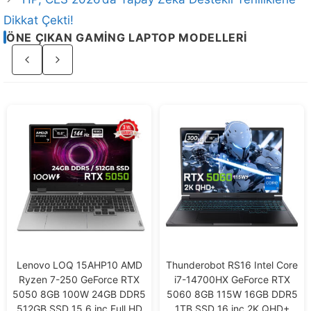
Dikkat Çekti!
ÖNE ÇIKAN GAMING LAPTOP MODELLERI
Sayfa
2
/
4
Lenovo LOQ 15AHP10 AMD
Thunderobot RS16 Intel Core
Ryzen 7-250 GeForce RTX
i7-14700HX GeForce RTX
5050 8GB 100W 24GB DDR5
5060 8GB 115W 16GB DDR5
512GB SSD 15.6 inç Full HD
1TB SSD 16 inç 2K QHD+