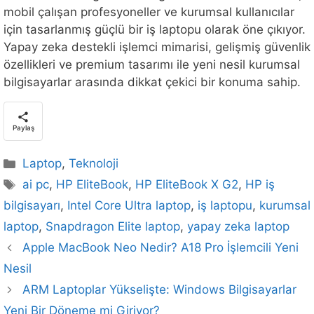
mobil çalışan profesyoneller ve kurumsal kullanıcılar
için tasarlanmış güçlü bir iş laptopu olarak öne çıkıyor.
Yapay zeka destekli işlemci mimarisi, gelişmiş güvenlik
özellikleri ve premium tasarımı ile yeni nesil kurumsal
bilgisayarlar arasında dikkat çekici bir konuma sahip.
Paylaş
Kategoriler
Laptop
,
Teknoloji
Etiketler
ai pc
,
HP EliteBook
,
HP EliteBook X G2
,
HP iş
bilgisayarı
,
Intel Core Ultra laptop
,
iş laptopu
,
kurumsal
laptop
,
Snapdragon Elite laptop
,
yapay zeka laptop
Apple MacBook Neo Nedir? A18 Pro İşlemcili Yeni
Nesil
ARM Laptoplar Yükselişte: Windows Bilgisayarlar
Yeni Bir Döneme mi Giriyor?