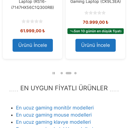
Laptop (RS16-
Gaming Laptop (CK9L3EA)
i7147HX56C1Q300RB)
0
70.999,00
₺
o
u
0
61.999,00
₺
t
Son 10 günün en düşük fiyatı
o
o
u
f
t
5
o
Ürünü İncele
Ürünü İncele
f
5
EN UYGUN FİYATLI ÜRÜNLER
En ucuz gaming monitör modelleri
En ucuz gaming mouse modelleri
En ucuz gaming klavye modelleri