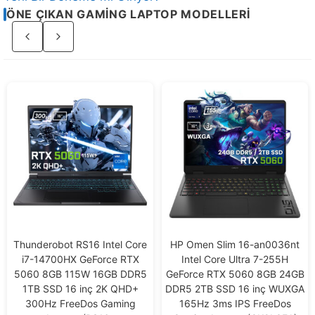
ÖNE ÇIKAN GAMING LAPTOP MODELLERI
Sayfa
2
/
3
Thunderobot RS16 Intel Core
HP Omen Slim 16-an0036nt
i7-14700HX GeForce RTX
Intel Core Ultra 7-255H
5060 8GB 115W 16GB DDR5
GeForce RTX 5060 8GB 24GB
1TB SSD 16 inç 2K QHD+
DDR5 2TB SSD 16 inç WUXGA
300Hz FreeDos Gaming
165Hz 3ms IPS FreeDos