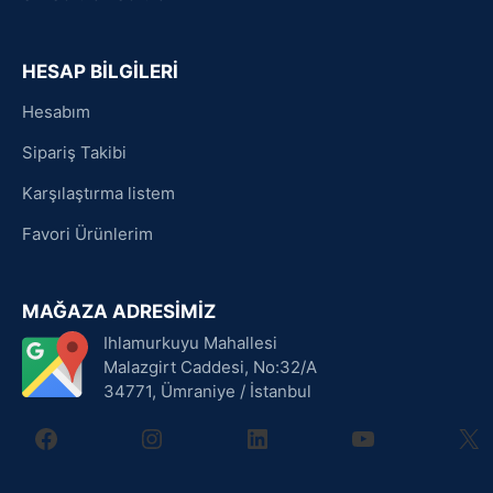
HESAP BİLGİLERİ
Hesabım
Sipariş Takibi
Karşılaştırma listem
Favori Ürünlerim
MAĞAZA ADRESİMİZ
Ihlamurkuyu Mahallesi
Malazgirt Caddesi, No:32/A
34771, Ümraniye / İstanbul
facebook
instagram
linkedin
youtube
X