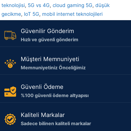
teknolojisi
,
5G vs 4G
,
cloud gaming 5G
,
düşük
gecikme
,
IoT 5G
,
mobil internet teknolojileri
Güvenilir Gönderim
Hızlı ve güvenli gönderim
Müşteri Memnuniyeti
Memnuniyetiniz Önceliğimiz
Güvenli Ödeme
%100 güvenli ödeme altyapısı
Kaliteli Markalar
Sadece bilinen kaliteli markalar