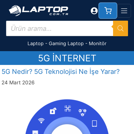
İçeriğe
atla
Products
search
Laptop
-
Gaming Laptop
-
Monitör
5G INTERNET
5G Nedir? 5G Teknolojisi Ne İşe Yarar?
24 Mart 2026