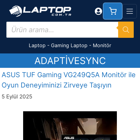
İçeriğe
atla
Products
search
Laptop
-
Gaming Laptop
-
Monitör
ADAPTIVESYNC
ASUS TUF Gaming VG249Q5A Monitör ile
Oyun Deneyiminizi Zirveye Taşıyın
5 Eylül 2025