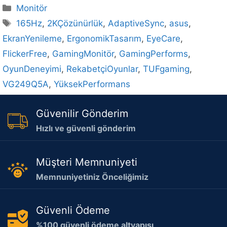
Kategoriler
Monitör
Etiketler
165Hz
,
2KÇözünürlük
,
AdaptiveSync
,
asus
,
EkranYenileme
,
ErgonomikTasarım
,
EyeCare
,
FlickerFree
,
GamingMonitör
,
GamingPerforms
,
OyunDeneyimi
,
RekabetçiOyunlar
,
TUFgaming
,
VG249Q5A
,
YüksekPerformans
Güvenilir Gönderim
Hızlı ve güvenli gönderim
Müşteri Memnuniyeti
Memnuniyetiniz Önceliğimiz
Güvenli Ödeme
%100 güvenli ödeme altyapısı