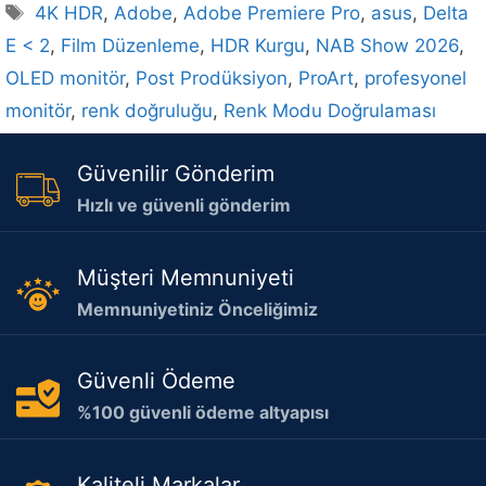
Etiketler
4K HDR
,
Adobe
,
Adobe Premiere Pro
,
asus
,
Delta
E < 2
,
Film Düzenleme
,
HDR Kurgu
,
NAB Show 2026
,
OLED monitör
,
Post Prodüksiyon
,
ProArt
,
profesyonel
monitör
,
renk doğruluğu
,
Renk Modu Doğrulaması
Güvenilir Gönderim
Hızlı ve güvenli gönderim
Müşteri Memnuniyeti
Memnuniyetiniz Önceliğimiz
Güvenli Ödeme
%100 güvenli ödeme altyapısı
Kaliteli Markalar