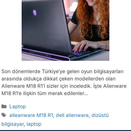
Son dönemlerde Türkiye’ye gelen oyun bilgisayarları
arasında oldukça dikkat çeken modellerden olan
Alienware M18 R1’i sizler için inceledik. İşte Alienware
M18 R1’e ilişkin tüm merak edilenler…
Kategoriler
Laptop
Etiketler
alieanware M18 R1
,
dell alienware
,
dizüstü
bilgisayar
,
laptop