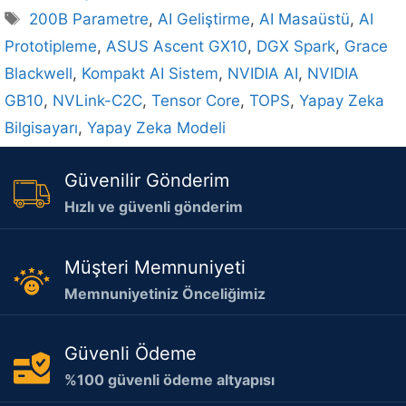
Etiketler
200B Parametre
,
AI Geliştirme
,
AI Masaüstü
,
AI
Prototipleme
,
ASUS Ascent GX10
,
DGX Spark
,
Grace
Blackwell
,
Kompakt AI Sistem
,
NVIDIA AI
,
NVIDIA
GB10
,
NVLink-C2C
,
Tensor Core
,
TOPS
,
Yapay Zeka
Bilgisayarı
,
Yapay Zeka Modeli
Güvenilir Gönderim
Hızlı ve güvenli gönderim
Müşteri Memnuniyeti
Memnuniyetiniz Önceliğimiz
Güvenli Ödeme
%100 güvenli ödeme altyapısı