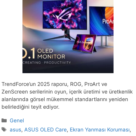
TrendForce’un 2025 raporu, ROG, ProArt ve
ZenScreen serilerinin oyun, içerik üretimi ve üretkenlik
alanlarında görsel mükemmel standartlarını yeniden
belirlediğini teyit ediyor.
Kategoriler
Genel
Etiketler
asus
,
ASUS OLED Care
,
Ekran Yanması Koruması
,