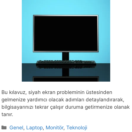
Bu kılavuz, siyah ekran probleminin üstesinden
gelmenize yardımcı olacak adımları detaylandırarak,
bilgisayarınızı tekrar çalışır duruma getirmenize olanak
tanır.
Kategoriler
Genel
,
Laptop
,
Monitör
,
Teknoloji