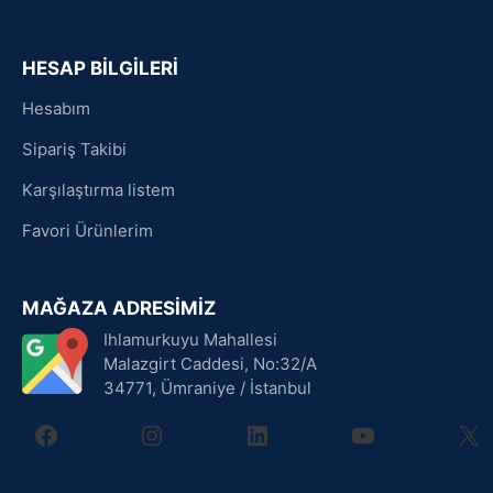
HESAP BİLGİLERİ
Hesabım
Sipariş Takibi
Karşılaştırma listem
Favori Ürünlerim
MAĞAZA ADRESİMİZ
Ihlamurkuyu Mahallesi
Malazgirt Caddesi, No:32/A
34771, Ümraniye / İstanbul
facebook
instagram
linkedin
youtube
X