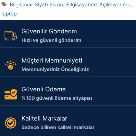
Etiketler
Bilgisayar Siyah Ekran
,
Bilgisayarınız Açılmıyor mu
,
laptop
Güvenilir Gönderim
Hızlı ve güvenli gönderim
Müşteri Memnuniyeti
Memnuniyetiniz Önceliğimiz
Güvenli Ödeme
%100 güvenli ödeme altyapısı
Kaliteli Markalar
Sadece bilinen kaliteli markalar