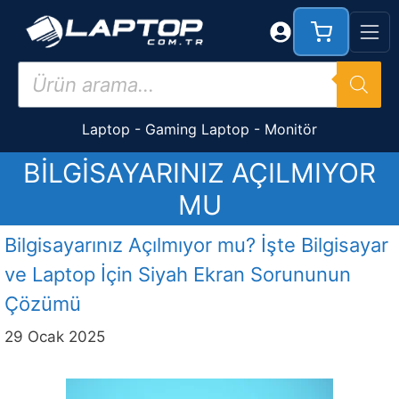
İçeriğe
atla
Products
search
Laptop
-
Gaming Laptop
-
Monitör
BILGISAYARINIZ AÇILMIYOR
MU
Bilgisayarınız Açılmıyor mu? İşte Bilgisayar
ve Laptop İçin Siyah Ekran Sorununun
Çözümü
29 Ocak 2025