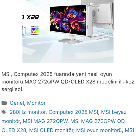
MSI, Computex 2025 fuarında yeni nesil oyun
monitörü MAG 272QPW QD-OLED X28 modelini ilk kez
sergiledi.
Kategoriler
Genel
,
Monitör
Etiketler
280Hz monitör
,
Computex 2025 MSI
,
MSI beyaz
monitör
,
MSI MAG 272QPW
,
MSI MAG 272QPW QD-
OLED X28
,
MSI OLED monitör
,
MSI oyun monitörü
,
MSI