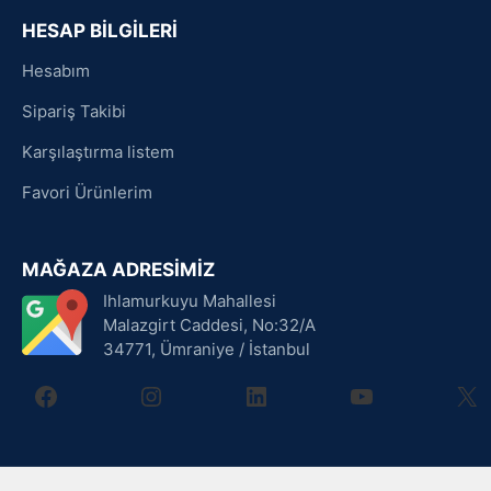
HESAP BİLGİLERİ
Hesabım
Sipariş Takibi
Karşılaştırma listem
Favori Ürünlerim
MAĞAZA ADRESİMİZ
Ihlamurkuyu Mahallesi
Malazgirt Caddesi, No:32/A
34771, Ümraniye / İstanbul
facebook
instagram
linkedin
youtube
X