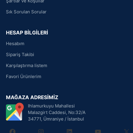
Şartlar ve Koşullar
Sık Sorulan Sorular
HESAP BİLGİLERİ
Hesabım
Sipariş Takibi
Karşılaştırma listem
Favori Ürünlerim
MAĞAZA ADRESİMİZ
Ihlamurkuyu Mahallesi
Malazgirt Caddesi, No:32/A
34771, Ümraniye / İstanbul
facebook
instagram
linkedin
youtube
X