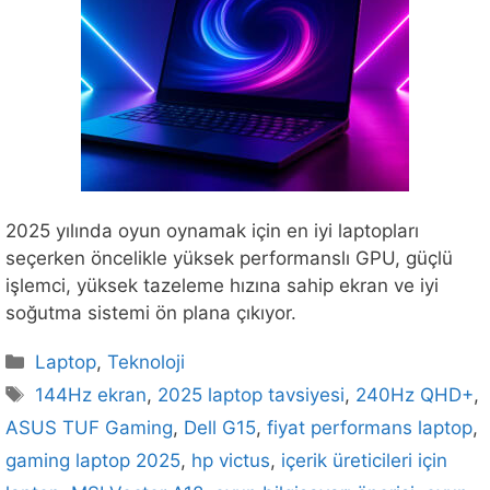
2025 yılında oyun oynamak için en iyi laptopları
seçerken öncelikle yüksek performanslı GPU, güçlü
işlemci, yüksek tazeleme hızına sahip ekran ve iyi
soğutma sistemi ön plana çıkıyor.
Kategoriler
Laptop
,
Teknoloji
Etiketler
144Hz ekran
,
2025 laptop tavsiyesi
,
240Hz QHD+
,
ASUS TUF Gaming
,
Dell G15
,
fiyat performans laptop
,
gaming laptop 2025
,
hp victus
,
içerik üreticileri için