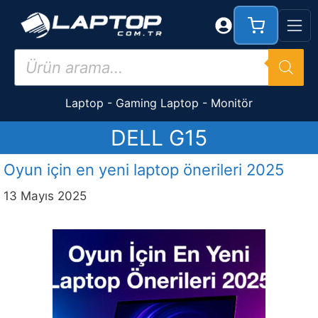
İçeriğe
atla
Products
search
Laptop
-
Gaming Laptop
-
Monitör
DELL G15
Oyun için en yeni laptop önerileri 2025
13 Mayıs 2025