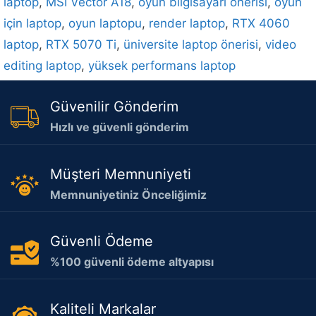
laptop
,
MSI Vector A18
,
oyun bilgisayarı önerisi
,
oyun
için laptop
,
oyun laptopu
,
render laptop
,
RTX 4060
laptop
,
RTX 5070 Ti
,
üniversite laptop önerisi
,
video
editing laptop
,
yüksek performans laptop
Güvenilir Gönderim
Hızlı ve güvenli gönderim
Müşteri Memnuniyeti
Memnuniyetiniz Önceliğimiz
Güvenli Ödeme
%100 güvenli ödeme altyapısı
Kaliteli Markalar